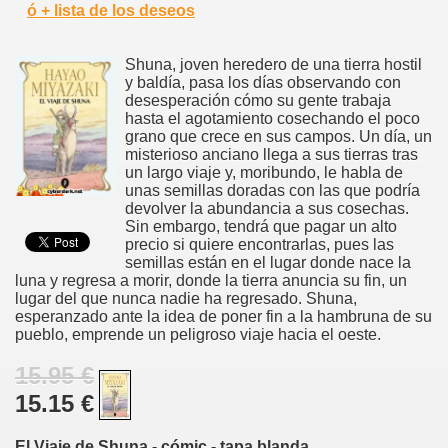
ó + lista de los deseos
Shuna, joven heredero de una tierra hostil
y baldía, pasa los días observando con
desesperación cómo su gente trabaja
hasta el agotamiento cosechando el poco
grano que crece en sus campos. Un día, un
misterioso anciano llega a sus tierras tras
un largo viaje y, moribundo, le habla de
unas semillas doradas con las que podría
devolver la abundancia a sus cosechas.
Sin embargo, tendrá que pagar un alto
precio si quiere encontrarlas, pues las
semillas están en el lugar donde nace la
luna y regresa a morir, donde la tierra anuncia su fin, un
lugar del que nunca nadie ha regresado. Shuna,
esperanzado ante la idea de poner fin a la hambruna de su
pueblo, emprende un peligroso viaje hacia el oeste.
15.95 €
15.15 €
El Viaje de Shuna - cómic - tapa blanda