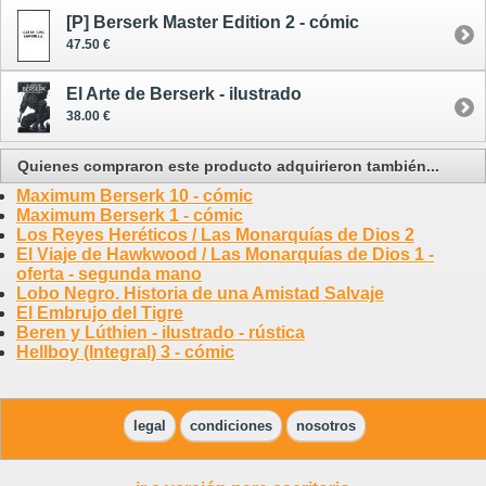
[P] Berserk Master Edition 2 - cómic
47.50 €
El Arte de Berserk - ilustrado
38.00 €
Quienes compraron este producto adquirieron también...
Maximum Berserk 10 - cómic
Maximum Berserk 1 - cómic
Los Reyes Heréticos / Las Monarquías de Dios 2
El Viaje de Hawkwood / Las Monarquías de Dios 1 -
oferta - segunda mano
Lobo Negro. Historia de una Amistad Salvaje
El Embrujo del Tigre
Beren y Lúthien - ilustrado - rústica
Hellboy (Integral) 3 - cómic
legal
condiciones
nosotros