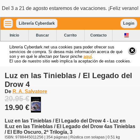
Del 3 a 21 de agosto estaremos de vacaciones. ¡Feliz verano!
Librería Cyberdark
Login
Inicio
Buscar
Carrito
Contacto
Librería Cyberdark.net usa cookies para poder ofrecer sus
servicios de compra. Si desea más información acerca de qué
son y en qué le afectan por favor pinche
aquí
.
El uso de nuestro sitio web implica la aceptación de estas cookies.
Luz en las Tinieblas / El Legado del
Drow 4
De
R. A. Salvatore
20.95 €
19.90 €
Luz en las Tinieblas / El Legado del Drow 4 - Luz en
lLuz en las Tinieblas / El Legado del Drow 4as Tinieblas
/ El Elfo Oscuro, 2ª Trilogía, 3
ISBN: 9788445011256 | 354 páginas | Rústica con solapas | 0.51 kg