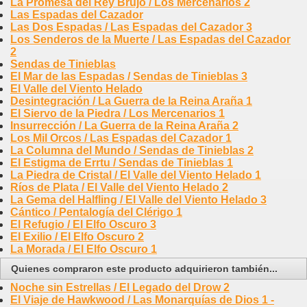
La Promesa del Rey Brujo / Los Mercenarios 2
Las Espadas del Cazador
Las Dos Espadas / Las Espadas del Cazador 3
Los Senderos de la Muerte / Las Espadas del Cazador
2
Sendas de Tinieblas
El Mar de las Espadas / Sendas de Tinieblas 3
El Valle del Viento Helado
Desintegración / La Guerra de la Reina Araña 1
El Siervo de la Piedra / Los Mercenarios 1
Insurrección / La Guerra de la Reina Araña 2
Los Mil Orcos / Las Espadas del Cazador 1
La Columna del Mundo / Sendas de Tinieblas 2
El Estigma de Errtu / Sendas de Tinieblas 1
La Piedra de Cristal / El Valle del Viento Helado 1
Ríos de Plata / El Valle del Viento Helado 2
La Gema del Halfling / El Valle del Viento Helado 3
Cántico / Pentalogía del Clérigo 1
El Refugio / El Elfo Oscuro 3
El Exilio / El Elfo Oscuro 2
La Morada / El Elfo Oscuro 1
Quienes compraron este producto adquirieron también...
Noche sin Estrellas / El Legado del Drow 2
El Viaje de Hawkwood / Las Monarquías de Dios 1 -