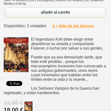
ISBN: 9788494911330 | 358 páginas | Rústica con solapas | Ed. Dilatando
Mentes | 0.80 kg
añadir al carrito
Disponibles: 2 unidades
ó + lista de los deseos
El legendario Kell debe elegir entre
abandonar su amada y conquistada
Falanor, o luchar por salvar a sus gentes.
Puede que ya sea demasiado tarde, que
todo esté perdido... porque los
mecavampiros invasores han convocado a
sus antiguos gobernantes, unos seres
cuasi inmortales que habitan entre los
límites entre la vida y la muerte...
Los Señores Vampiro de la Guerra han
regresado, y están hambrientos.
18.95 €
18.00 €