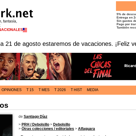
5% de descu
Entrega en 2
n, fantasía,
Sin gastos de
Pago por tran
t
También reco
RNACIONALES
 a 21 de agosto estaremos de vacaciones. ¡Feliz v
OPINIONES
T 15
T MES
T 2026
T HIST
MEDIA
nos
de
Santiago Díaz
>
PRH / Debolsillo
>
Debolsillo
>
Otras colecciones / editoriales
>
Alfaguara