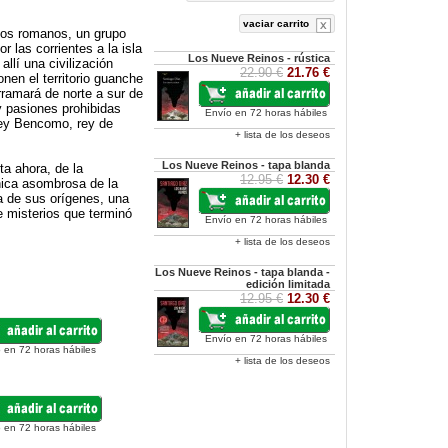
vaciar carrito
 los romanos, un grupo
 las corrientes a la isla
Los Nueve Reinos - rústica
llí una civilización
22.90 €
21.76 €
nen el territorio guanche
rramará de norte a sur de
y pasiones prohibidas
Envío en 72 horas hábiles
ncey Bencomo, rey de
+ lista de los deseos
Los Nueve Reinos - tapa blanda
ta ahora, de la
12.95 €
12.30 €
nica asombrosa de la
a de sus orígenes, una
de misterios que terminó
Envío en 72 horas hábiles
+ lista de los deseos
Los Nueve Reinos - tapa blanda -
edición limitada
12.95 €
12.30 €
Envío en 72 horas hábiles
 en 72 horas hábiles
+ lista de los deseos
 en 72 horas hábiles