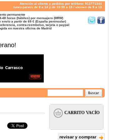
Atención al cliente y pedidos por teléfono: 913771344
lunes-jueves de 9 a 14 y de 15:30 a 18 / viernes de 9 a 13
ento permanente
4-48 horas (hábiles) por mensajero (MRW)
 envío a partir de 69 € (España peninsular)
sferencia, contra-reembolso, tarjeta o paypal
gida en nuestra oficina de Madrid
erano!
revisar y comprar