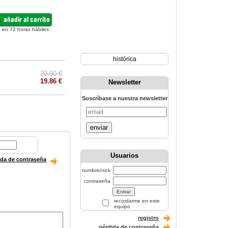
 en 72 horas hábiles
histórica
20.90 €
19.86 €
Newsletter
Suscríbase a nuestra newsletter
enviar
Usuarios
ida de contraseña
nombre/nick
contraseña
recordarme en este
equipo
registro
pérdida de contraseña