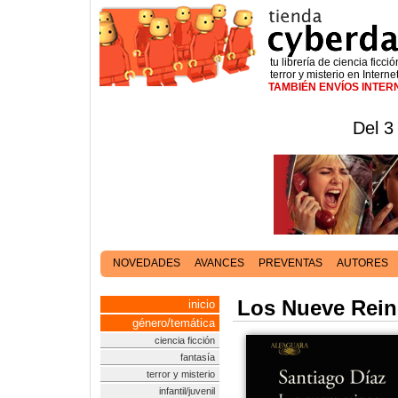
tu librería de ciencia ficció
terror y misterio en Interne
TAMBIÉN ENVÍOS INTE
Del 3
NOVEDADES
AVANCES
PREVENTAS
AUTORES
Los Nueve Rei
inicio
género/temática
ciencia ficción
fantasía
terror y misterio
infantil/juvenil