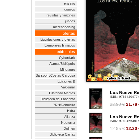
ensayo
cómics
revistas y fanzines
juegos
merchandising
ofertas
Liquidaciones y ofertas
Ejemplares firmados
editoriales
Cyberdark
Alamut/Bibliópolis
Minotauro
Barsoom/Costas Carcosa
Ediciones B
Valdemar
Los Nueve Rei
Dilatando Mentes
ISBN:
9788420477
Biblioteca del Laberinto
22.90 €
21.76
PRH/Debolsillo
Hidra
Los Nueve Re
Alianza
ISBN:
9788466381
Nocturna
12.95 €
12.30
Dolmen
Biblioteca Carfax