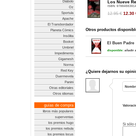
Diábolo
Los Nueve Rei
ISBN:
9788466391
Oz
Sportula
12.95 €
12.30
Apache
El Transbordador
Otros productos disponibl
Planeta Cómics
Insólita
Booket
El Buen Padre
Umbriel
disponible:
añadir a
Impedimenta
Gigamesh
Norma
Red Key
¿Quiere dejarnos su opini
Duermevela
Panini
Nombr
Otras editoriales
Otros idiomas
guías de compra
Valoraci
libros más populares
superventas
los premios hugo
Si sólo
los premios nebula
los premios locus