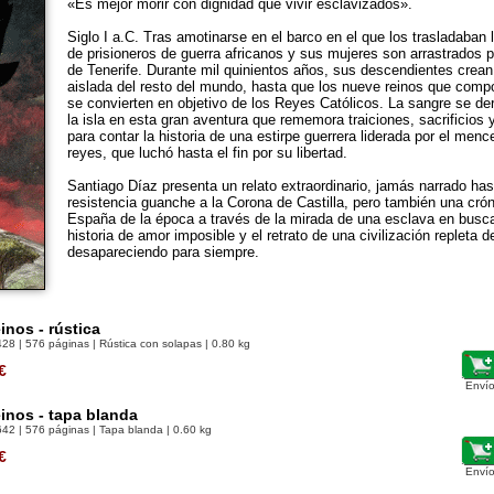
«Es mejor morir con dignidad que vivir esclavizados».
Siglo I a.C. Tras amotinarse en el barco en el que los trasladaban
de prisioneros de guerra africanos y sus mujeres son arrastrados por
de Tenerife. Durante mil quinientos años, sus descendientes crean a
aislada del resto del mundo, hasta que los nueve reinos que compo
se convierten en objetivo de los Reyes Católicos. La sangre se de
la isla en esta gran aventura que rememora traiciones, sacrificios 
para contar la historia de una estirpe guerrera liderada por el me
reyes, que luchó hasta el fin por su libertad.
Santiago Díaz presenta un relato extraordinario, jamás narrado has
resistencia guanche a la Corona de Castilla, pero también una cró
España de la época a través de la mirada de una esclava en busc
historia de amor imposible y el retrato de una civilización repleta 
desapareciendo para siempre.
nos - rústica
428
| 576 páginas | Rústica con solapas | 0.80 kg
€
Envío
inos - tapa blanda
642
| 576 páginas | Tapa blanda | 0.60 kg
€
Envío