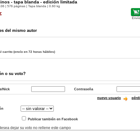
nos - tapa blanda - edición limitada
436
| 576 páginas | Tapa blanda | 0.60 kg
€
Envío
es del mismo autor
l carrito
(envío en 72 horas hábiles)
ón o su voto?
e/Nick
Contraseña
nuevo usuario
pérd
ón
Publicar también en Facebook
 desea dejar su voto no rellene este campo