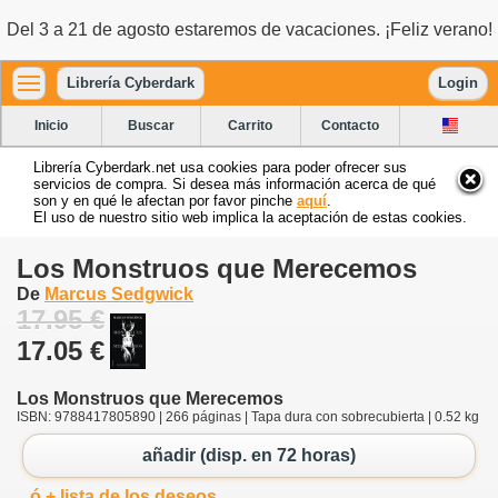
Del 3 a 21 de agosto estaremos de vacaciones. ¡Feliz verano!
Librería Cyberdark
Login
Inicio
Buscar
Carrito
Contacto
Librería Cyberdark.net usa cookies para poder ofrecer sus
servicios de compra. Si desea más información acerca de qué
son y en qué le afectan por favor pinche
aquí
.
El uso de nuestro sitio web implica la aceptación de estas cookies.
Los Monstruos que Merecemos
De
Marcus Sedgwick
17.95 €
17.05 €
Los Monstruos que Merecemos
ISBN: 9788417805890 | 266 páginas | Tapa dura con sobrecubierta | 0.52 kg
añadir (disp. en 72 horas)
ó + lista de los deseos