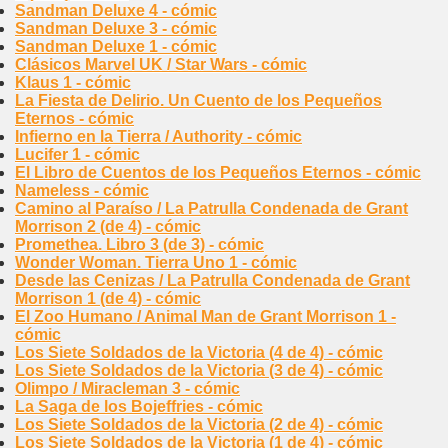
Sandman Deluxe 4 - cómic
Sandman Deluxe 3 - cómic
Sandman Deluxe 1 - cómic
Clásicos Marvel UK / Star Wars - cómic
Klaus 1 - cómic
La Fiesta de Delirio. Un Cuento de los Pequeños
Eternos - cómic
Infierno en la Tierra / Authority - cómic
Lucifer 1 - cómic
El Libro de Cuentos de los Pequeños Eternos - cómic
Nameless - cómic
Camino al Paraíso / La Patrulla Condenada de Grant
Morrison 2 (de 4) - cómic
Promethea. Libro 3 (de 3) - cómic
Wonder Woman. Tierra Uno 1 - cómic
Desde las Cenizas / La Patrulla Condenada de Grant
Morrison 1 (de 4) - cómic
El Zoo Humano / Animal Man de Grant Morrison 1 -
cómic
Los Siete Soldados de la Victoria (4 de 4) - cómic
Los Siete Soldados de la Victoria (3 de 4) - cómic
Olimpo / Miracleman 3 - cómic
La Saga de los Bojeffries - cómic
Los Siete Soldados de la Victoria (2 de 4) - cómic
Los Siete Soldados de la Victoria (1 de 4) - cómic