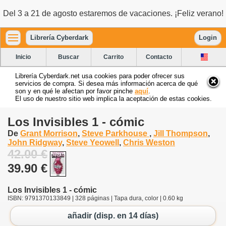
Del 3 a 21 de agosto estaremos de vacaciones. ¡Feliz verano!
Librería Cyberdark
Login
Inicio
Buscar
Carrito
Contacto
Librería Cyberdark.net usa cookies para poder ofrecer sus
servicios de compra. Si desea más información acerca de qué
son y en qué le afectan por favor pinche
aquí
.
El uso de nuestro sitio web implica la aceptación de estas cookies.
Los Invisibles 1 - cómic
De
Grant Morrison
,
Steve Parkhouse
,
Jill Thompson
,
John Ridgway
,
Steve Yeowell
,
Chris Weston
42.00 €
39.90 €
Los Invisibles 1 - cómic
ISBN: 9791370133849 | 328 páginas | Tapa dura, color | 0.60 kg
añadir (disp. en 14 días)