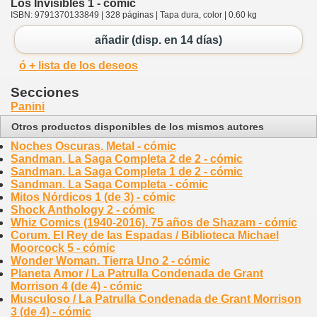
Los Invisibles 1 - cómic
ISBN: 9791370133849 | 328 páginas | Tapa dura, color | 0.60 kg
añadir (disp. en 14 días)
ó + lista de los deseos
Secciones
Panini
Otros productos disponibles de los mismos autores
Noches Oscuras. Metal - cómic
Sandman. La Saga Completa 2 de 2 - cómic
Sandman. La Saga Completa 1 de 2 - cómic
Sandman. La Saga Completa - cómic
Mitos Nórdicos 1 (de 3) - cómic
Shock Anthology 2 - cómic
Whiz Comics (1940-2016). 75 años de Shazam - cómic
Corum. El Rey de las Espadas / Biblioteca Michael
Moorcock 5 - cómic
Wonder Woman. Tierra Uno 2 - cómic
Planeta Amor / La Patrulla Condenada de Grant
Morrison 4 (de 4) - cómic
Musculoso / La Patrulla Condenada de Grant Morrison
3 (de 4) - cómic