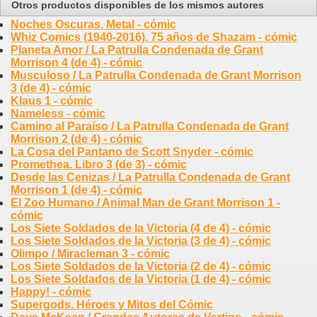
Otros productos disponibles de los mismos autores
Noches Oscuras. Metal - cómic
Whiz Comics (1940-2016). 75 años de Shazam - cómic
Planeta Amor / La Patrulla Condenada de Grant
Morrison 4 (de 4) - cómic
Musculoso / La Patrulla Condenada de Grant Morrison
3 (de 4) - cómic
Klaus 1 - cómic
Nameless - cómic
Camino al Paraíso / La Patrulla Condenada de Grant
Morrison 2 (de 4) - cómic
La Cosa del Pantano de Scott Snyder - cómic
Promethea. Libro 3 (de 3) - cómic
Desde las Cenizas / La Patrulla Condenada de Grant
Morrison 1 (de 4) - cómic
El Zoo Humano / Animal Man de Grant Morrison 1 -
cómic
Los Siete Soldados de la Victoria (4 de 4) - cómic
Los Siete Soldados de la Victoria (3 de 4) - cómic
Olimpo / Miracleman 3 - cómic
Los Siete Soldados de la Victoria (2 de 4) - cómic
Los Siete Soldados de la Victoria (1 de 4) - cómic
Happy! - cómic
Supergods. Héroes y Mitos del Cómic