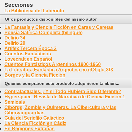
Secciones
La Biblioteca del Laberinto
Otros productos disponibles del mismo autor
La Fantasía y Ciencia Ficción en Caras y Caretas
Poesía Satírica Completa (bilingüe)
Delirio 34
Delirio 29
Artifex Tercera Época 2
Cuentos Fantásticos
Lovecraft en Español
Cuentos Fantásticos Argentinos 1900-1960
La Literatura Fantástica Argentina en el Siglo XIX
Borges y la Ciencia Ficción
Quienes compraron este producto adquirieron también...
Contrafactuales. ¿Y si Todo Hubiera Sido Diferente?
Hyperspace. Revista de Narrativa de Ciencia Ficción 1
Semiosis
Cíborgs, Zombis y Quimeras. La Cibercultura y las
Cibervanguardias
Guía del Seriéfilo Galáctico
La Ciencia Ficción en Cádiz
En Regiones Extrañas