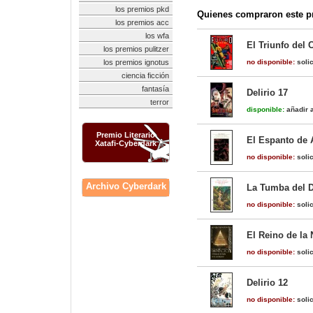
los premios pkd
Quienes compraron este pr
los premios acc
los wfa
El Triunfo del 
los premios pulitzer
los premios ignotus
no disponible:
solic
ciencia ficción
fantasía
Delirio 17
terror
disponible:
añadir a
Premio Literario
El Espanto de 
Xatafi-Cyberdark
no disponible:
solic
Archivo Cyberdark
La Tumba del D
no disponible:
solic
El Reino de la 
no disponible:
solic
Delirio 12
no disponible:
solic