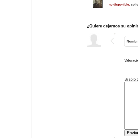
no disponible:
solic
¿Quiere dejarnos su opini
Nombr
Valoraci
Si sólo