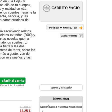
ión en «La Hoja» y
s allá de tu cuerpo»,
ad y maldad en «La
de los cuentos, resume la
ecta, sencilla, y las
n característicos del
revisar y comprar
a escribiendo relatos
relatos extraños (2000) y
vaciar carrito
varias novelas que ha
mató los sueños, El
 tierra y las dos
tos de terror, sobre los
más a gusto, van del
taron mis sueños y las
Disponible:
1
unidad
terror y misterio
Newsletter
15.00 €
Suscríbase a nuestra newsletter
14.25 €