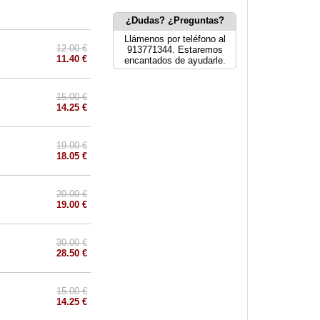
¿Dudas? ¿Preguntas?
Llámenos por teléfono al
12.00 €
913771344. Estaremos
11.40 €
encantados de ayudarle.
15.00 €
14.25 €
19.00 €
18.05 €
20.00 €
19.00 €
30.00 €
28.50 €
15.00 €
14.25 €