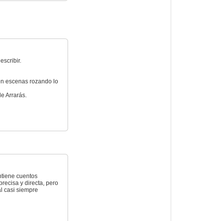
scribir.
o con escenas rozando lo
de Arrarás.
ontiene cuentos
recisa y directa, pero
al casi siempre