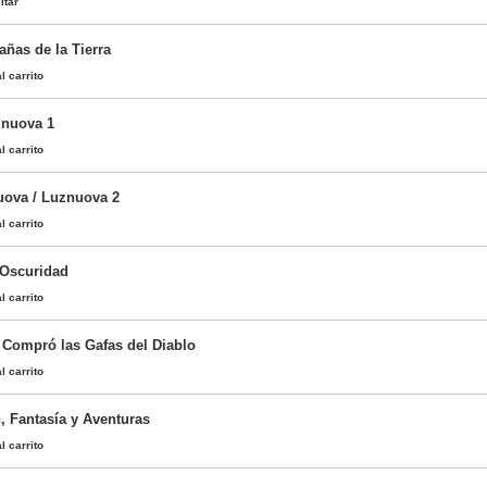
itar
rañas de la Tierra
l carrito
znuova 1
l carrito
uova / Luznuova 2
l carrito
 Oscuridad
l carrito
Compró las Gafas del Diablo
l carrito
, Fantasía y Aventuras
l carrito