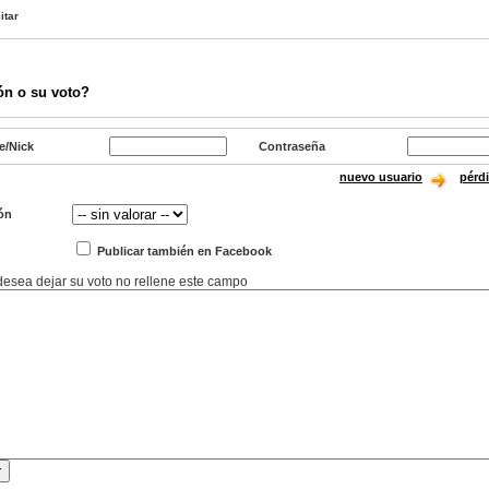
itar
ón o su voto?
e/Nick
Contraseña
nuevo usuario
pérd
ón
Publicar también en Facebook
 desea dejar su voto no rellene este campo