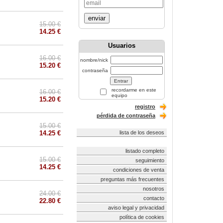
enviar
15.00 €
14.25 €
Usuarios
16.00 €
nombre/nick
15.20 €
contraseña
recordarme en este
16.00 €
equipo
15.20 €
registro
pérdida de contraseña
15.00 €
14.25 €
lista de los deseos
listado completo
15.00 €
seguimiento
14.25 €
condiciones de venta
preguntas más frecuentes
nosotros
24.00 €
contacto
22.80 €
aviso legal y privacidad
política de cookies