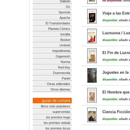
no disponible:
solic
Diábolo
Oz
Sportula
Viaje a las Ent
Apache
disponible:
añadir a
El Transbordador
Planeta Cómics
Luznuova / Lu
Insólita
Booket
disponible:
añadir a
Umbriel
Impedimenta
El Fin de Luzn
Gigamesh
disponible:
añadir a
Norma
Red Key
Juguetes en la
Duermevela
Panini
disponible:
añadir a
Otras editoriales
Otros idiomas
El Hombre que 
disponible:
añadir a
guías de compra
libros más populares
Ciencia Ficción
superventas
los premios hugo
disponible:
añadir a
los premios nebula
los premios locus