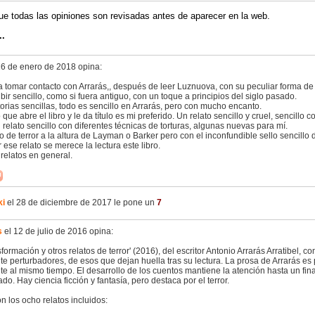
ue todas las opiniones son revisadas antes de aparecer en la web.
..
26 de enero de 2018 opina:
 tomar contacto con Arrarás,, después de leer Luznuova, con su peculiar forma de e
bir sencillo, como si fuera antiguo, con un toque a principios del siglo pasado.
orias sencillas, todo es sencillo en Arrarás, pero con mucho encanto.
o que abre el libro y le da título es mi preferido. Un relato sencillo y cruel, sencill
 relato sencillo con diferentes técnicas de torturas, algunas nuevas para mí.
o de terror a la altura de Layman o Barker pero con el inconfundible sello sencillo 
 ese relato se merece la lectura este libro.
relatos en general.
ki
el 28 de diciembre de 2017 le pone un
7
s
el 12 de julio de 2016 opina:
sformación y otros relatos de terror' (2016), del escritor Antonio Arrarás Arratibel, c
e perturbadores, de esos que dejan huella tras su lectura. La prosa de Arrarás es p
e al mismo tiempo. El desarrollo de los cuentos mantiene la atención hasta un fin
do. Hay ciencia ficción y fantasía, pero destaca por el terror.
n los ocho relatos incluidos: