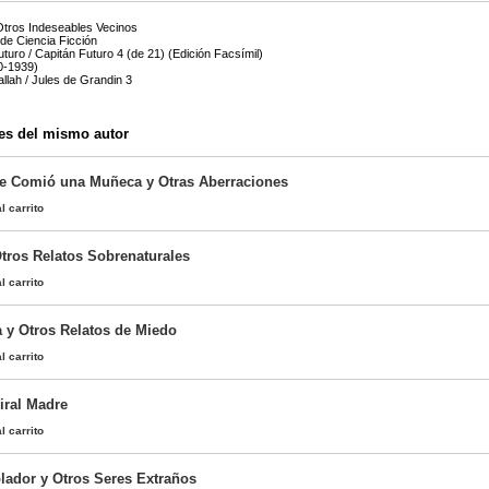
 Otros Indeseables Vecinos
de Ciencia Ficción
uturo / Capitán Futuro 4 (de 21) (Edición Facsímil)
0-1939)
lah / Jules de Grandin 3
es del mismo autor
e Comió una Muñeca y Otras Aberraciones
l carrito
Otros Relatos Sobrenaturales
l carrito
a y Otros Relatos de Miedo
l carrito
iral Madre
l carrito
lador y Otros Seres Extraños