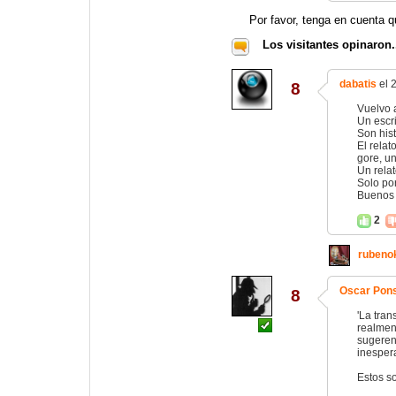
Por favor, tenga en cuenta q
Los visitantes opinaron.
dabatis
el 
8
Vuelvo a
Un escri
Son hist
El relat
gore, un
Un relat
Solo por
Buenos 
2
rubeno
Oscar Pon
8
'La tran
realment
sugerent
inespera
Estos so