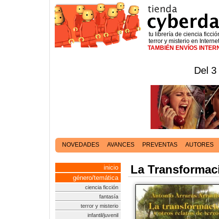
tu librería de ciencia ficció
terror y misterio en Interne
TAMBIÉN ENVÍOS INTE
Del 3
NOVEDADES
AVANCES
PREVENTAS
AUTORES
La Transformaci
inicio
género/temática
ciencia ficción
fantasía
terror y misterio
infantil/juvenil