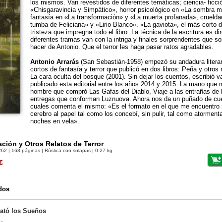
los mismos. Van revestidos de diferentes temáticas; ciencia- ficc
«Chisgaravincia y Simpático», horror psicológico en «La sombra má
fantasía en «La transformación» y «La muerta profanada», crueld
tumba de Feliciana» y «Lirio Blanco«. «La gaviota», el más corto 
tristeza que impregna todo el libro. La técnica de la escritura es dir
diferentes tramas van con la intriga y finales sorprendentes que so
hacer de Antonio. Que el terror les haga pasar ratos agradables.
Antonio Arrarás
(San Sebastián-1958) empezó su andadura literari
cortos de fantasía y terror que publicó en dos libros: Peña y otros 
La cara oculta del bosque (2001). Sin dejar los cuentos, escribió 
publicado esta editorial entre los años 2014 y 2015: La mano que 
hombre que compró Las Gafas del Diablo, Viaje a las entrañas de la
entregas que conforman Luznuova. Ahora nos da un puñado de cuen
cuales comenta el mismo: «Es el formato en el que me encuentro 
cerebro al papel tal como los concebí, sin pulir, tal como atormen
noches en vela».
ción y Otros Relatos de Terror
262
| 168 páginas | Rústica con solapas | 0.27 kg
€
dos
ató los Sueños