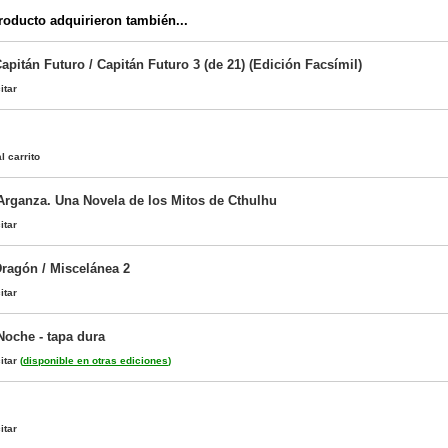
oducto adquirieron también...
Capitán Futuro / Capitán Futuro 3 (de 21) (Edición Facsímil)
itar
l carrito
Arganza. Una Novela de los Mitos de Cthulhu
itar
ragón / Miscelánea 2
itar
Noche - tapa dura
itar
(
disponible en otras ediciones
)
itar