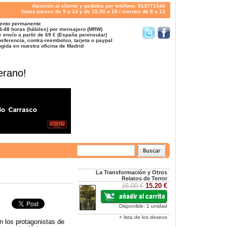
Atención al cliente y pedidos por teléfono: 913771344
lunes-jueves de 9 a 14 y de 15:30 a 18 / viernes de 9 a 13
ento permanente
4-48 horas (hábiles) por mensajero (MRW)
 envío a partir de 69 € (España peninsular)
sferencia, contra-reembolso, tarjeta o paypal
gida en nuestra oficina de Madrid
erano!
La Transformación y Otros
Relatos de Terror
16.00 €
15.20 €
Disponible: 1 unidad
+ lista de los deseos
n los protagonistas de