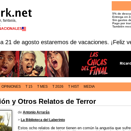
5% de descu
Entrega en 2
n, fantasía,
Sin gastos de
Pago por tran
t
También reco
RNACIONALES
 a 21 de agosto estaremos de vacaciones. ¡Feliz v
OPINIONES
T 15
T MES
T 2026
T HIST
MEDIA
ón y Otros Relatos de Terror
de
Antonio Arrarás
>
La Biblioteca del Laberinto
Estos ocho relatos de terror tienen en común la angustia que sufre