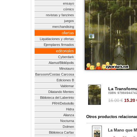
ensayo
cómics
revistas y fanzines
juegos
merchandising
ofertas
Liquidaciones y ofertas
Ejemplares firmados
editoriales
Cyberdark
Alamut/Bibliópolis
Minotauro
Barsoom/Costas Carcosa
Ediciones B
Valdemar
La Transforma
Dilatando Mentes
ISBN:
9788494474
Biblioteca del Laberinto
16.00 €
15.20
PRH/Debolsillo
Hidra
Alianza
Otros productos relaciona
Nocturna
Dolmen
La Mano que M
Biblioteca Carfax