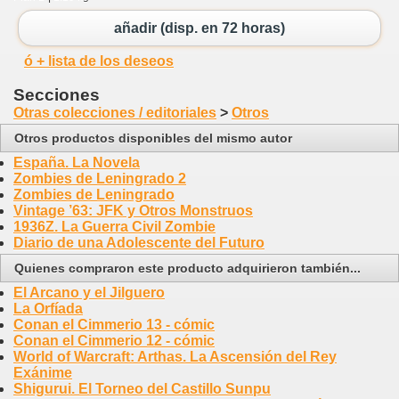
añadir (disp. en 72 horas)
ó + lista de los deseos
Secciones
Otras colecciones / editoriales
>
Otros
Otros productos disponibles del mismo autor
España. La Novela
Zombies de Leningrado 2
Zombies de Leningrado
Vintage ’63: JFK y Otros Monstruos
1936Z. La Guerra Civil Zombie
Diario de una Adolescente del Futuro
Quienes compraron este producto adquirieron también...
El Arcano y el Jilguero
La Orfíada
Conan el Cimmerio 13 - cómic
Conan el Cimmerio 12 - cómic
World of Warcraft: Arthas. La Ascensión del Rey
Exánime
Shigurui. El Torneo del Castillo Sunpu