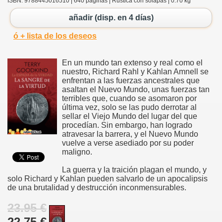
ISBN: 9788445016510 | 640 páginas | Rústica con solapas | 0.70 kg
añadir (disp. en 4 días)
ó + lista de los deseos
En un mundo tan extenso y real como el
nuestro, Richard Rahl y Kahlan Amnell se
enfrentan a las fuerzas ancestrales que
asaltan el Nuevo Mundo, unas fuerzas tan
terribles que, cuando se asomaron por
última vez, solo se las pudo derrotar al
sellar el Viejo Mundo del lugar del que
procedían. Sin embargo, han logrado
atravesar la barrera, y el Nuevo Mundo
vuelve a verse asediado por su poder
maligno.
La guerra y la traición plagan el mundo, y
solo Richard y Kahlan pueden salvarlo de un apocalipsis
de una brutalidad y destrucción inconmensurables.
23.95 €
22.75 €