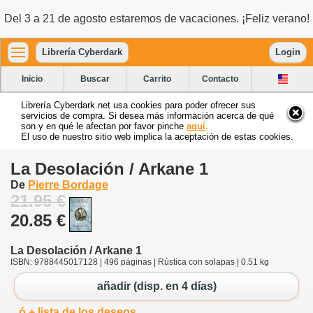
Del 3 a 21 de agosto estaremos de vacaciones. ¡Feliz verano!
Librería Cyberdark
Login
Inicio
Buscar
Carrito
Contacto
Librería Cyberdark.net usa cookies para poder ofrecer sus
servicios de compra. Si desea más información acerca de qué
son y en qué le afectan por favor pinche
aquí
.
El uso de nuestro sitio web implica la aceptación de estas cookies.
La Desolación / Arkane 1
De
Pierre Bordage
21.95 €
20.85 €
La Desolación / Arkane 1
ISBN: 9788445017128 | 496 páginas | Rústica con solapas | 0.51 kg
añadir (disp. en 4 días)
ó + lista de los deseos