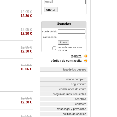
enviar
12.95 €
12.30 €
Usuarios
12.95 €
nombre/nick
12.30 €
contraseña
12.95 €
recordarme en este
equipo
12.30 €
registro
pérdida de contraseña
16.90 €
16.06 €
lista de los deseos
listado completo
seguimiento
condiciones de venta
preguntas más frecuentes
12.95 €
nosotros
12.30 €
contacto
aviso legal y privacidad
política de cookies
12.95 €