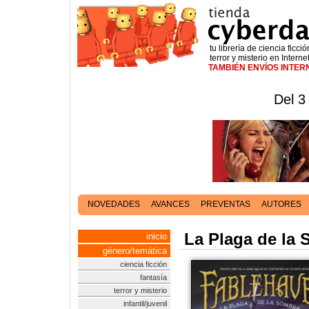
tu librería de ciencia ficció
terror y misterio en Interne
TAMBIÉN ENVÍOS INTE
Del 3
NOVEDADES
AVANCES
PREVENTAS
AUTORES
La Plaga de la 
inicio
género/temática
ciencia ficción
fantasía
terror y misterio
infantil/juvenil