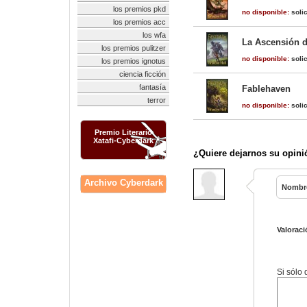
los premios pkd
no disponible:
solic
los premios acc
los wfa
La Ascensión d
los premios pulitzer
no disponible:
solic
los premios ignotus
ciencia ficción
fantasía
Fablehaven
terror
no disponible:
solic
Premio Literario
Xatafi-Cyberdark
¿Quiere dejarnos su opini
Archivo Cyberdark
Nombr
Valoraci
Si sólo