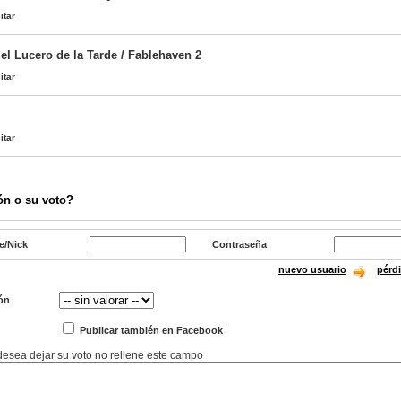
itar
el Lucero de la Tarde / Fablehaven 2
itar
itar
ón o su voto?
e/Nick
Contraseña
nuevo usuario
pérd
ón
Publicar también en Facebook
 desea dejar su voto no rellene este campo