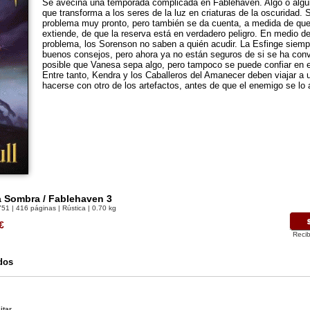
Se avecina una temporada complicada en Fablehaven. Algo o algui
que transforma a los seres de la luz en criaturas de la oscuridad.
problema muy pronto, pero también se da cuenta, a medida de que 
extiende, de que la reserva está en verdadero peligro. En medio d
problema, los Sorenson no saben a quién acudir. La Esfinge siemp
buenos consejos, pero ahora ya no están seguros de si se ha conve
posible que Vanesa sepa algo, pero tampoco se puede confiar en 
Entre tanto, Kendra y los Caballeros del Amanecer deben viajar a 
hacerse con otro de los artefactos, antes de que el enemigo se lo
a Sombra / Fablehaven 3
751
| 416 páginas | Rústica | 0.70 kg
€
Recib
dos
itar