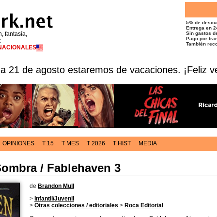
5% de descu
Entrega en 2
n, fantasía,
Sin gastos de
Pago por tran
t
También reco
RNACIONALES
 a 21 de agosto estaremos de vacaciones. ¡Feliz v
OPINIONES
T 15
T MES
T 2026
T HIST
MEDIA
Sombra / Fablehaven 3
de
Brandon Mull
>
Infantil/Juvenil
>
Otras colecciones / editoriales
>
Roca Editorial