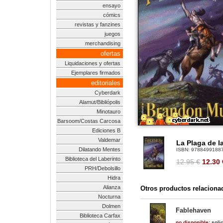
ensayo
cómics
revistas y fanzines
juegos
merchandising
ofertas
Liquidaciones y ofertas
Ejemplares firmados
editoriales
Cyberdark
Alamut/Bibliópolis
Minotauro
Barsoom/Costas Carcosa
Ediciones B
Valdemar
La Plaga de l
Dilatando Mentes
ISBN:
9788499188
Biblioteca del Laberinto
12.95 €
12.30
PRH/Debolsillo
Hidra
Alianza
Otros productos relaciona
Nocturna
Dolmen
Fablehaven
Biblioteca Carfax
no disponible:
solic