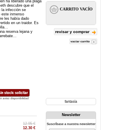
en ha liberado una plaga
 Seth descubre que el
la infección se
e este inmenso
re les había dado
rtido en un traidor. Es
ella…
una reserva lejana y
revisar y comprar
 arrebate…
vaciar carrito
ir aviso disponibilidad
fantasía
Newsletter
12.95 €
Suscríbase a nuestra newsletter
12.30 €