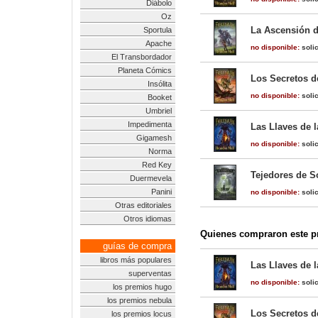
Diábolo
Oz
La Ascensión d
Sportula
Apache
no disponible:
solic
El Transbordador
Planeta Cómics
Los Secretos d
Insólita
no disponible:
solic
Booket
Umbriel
Impedimenta
Las Llaves de 
Gigamesh
no disponible:
solic
Norma
Red Key
Tejedores de S
Duermevela
Panini
no disponible:
solic
Otras editoriales
Otros idiomas
Quienes compraron este pr
guías de compra
libros más populares
Las Llaves de 
superventas
no disponible:
solic
los premios hugo
los premios nebula
Los Secretos d
los premios locus