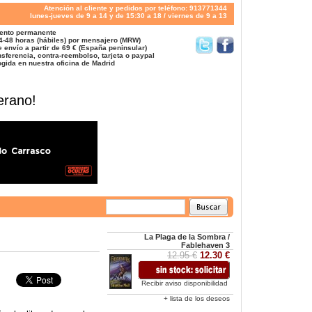
Atención al cliente y pedidos por teléfono: 913771344
lunes-jueves de 9 a 14 y de 15:30 a 18 / viernes de 9 a 13
ento permanente
4-48 horas (hábiles) por mensajero (MRW)
 envío a partir de 69 € (España peninsular)
sferencia, contra-reembolso, tarjeta o paypal
gida en nuestra oficina de Madrid
erano!
La Plaga de la Sombra /
Fablehaven 3
12.95 €
12.30 €
Recibir aviso disponibilidad
+ lista de los deseos