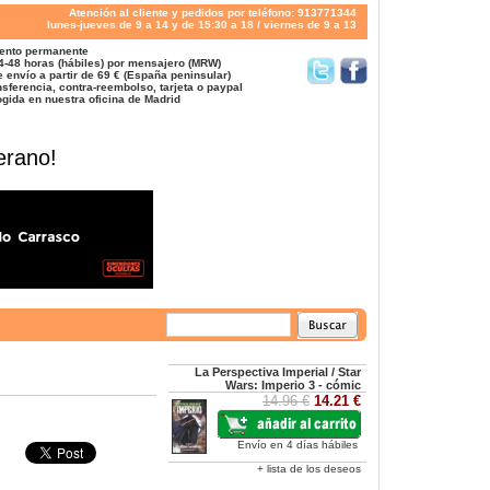
Atención al cliente y pedidos por teléfono: 913771344
lunes-jueves de 9 a 14 y de 15:30 a 18 / viernes de 9 a 13
ento permanente
4-48 horas (hábiles) por mensajero (MRW)
 envío a partir de 69 € (España peninsular)
sferencia, contra-reembolso, tarjeta o paypal
gida en nuestra oficina de Madrid
erano!
La Perspectiva Imperial / Star
Wars: Imperio 3 - cómic
14.96 €
14.21 €
Envío en 4 días hábiles
+ lista de los deseos