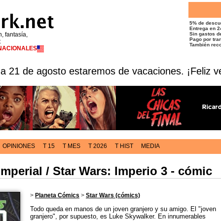
5% de descu
Entrega en 2
n, fantasía,
Sin gastos de
Pago por tran
t
También reco
RNACIONALES
 a 21 de agosto estaremos de vacaciones. ¡Feliz v
OPINIONES
T 15
T MES
T 2026
T HIST
MEDIA
Imperial / Star Wars: Imperio 3 - cómic
>
Planeta Cómics
>
Star Wars (cómics)
Todo queda en manos de un joven granjero y su amigo. El "joven
granjero", por supuesto, es Luke Skywalker. En innumerables