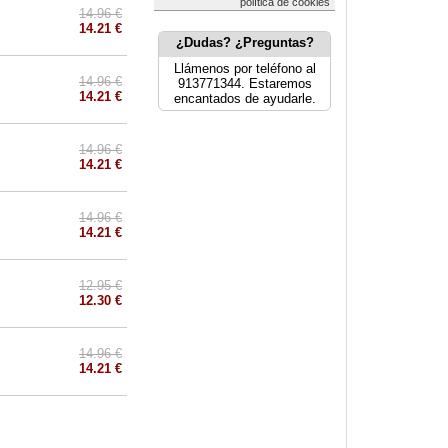
política de cookies
14.96 €
14.21 €
¿Dudas? ¿Preguntas?
Llámenos por teléfono al
14.96 €
913771344. Estaremos
14.21 €
encantados de ayudarle.
14.96 €
14.21 €
14.96 €
14.21 €
12.95 €
12.30 €
14.96 €
14.21 €