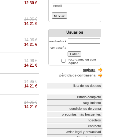
12.30 €
enviar
14.96 €
14.21 €
Usuarios
14.96 €
nombre/nick
14.21 €
contraseña
recordarme en este
14.96 €
equipo
14.21 €
registro
pérdida de contraseña
14.96 €
14.21 €
lista de los deseos
listado completo
14.96 €
seguimiento
14.21 €
condiciones de venta
preguntas más frecuentes
nosotros
contacto
aviso legal y privacidad