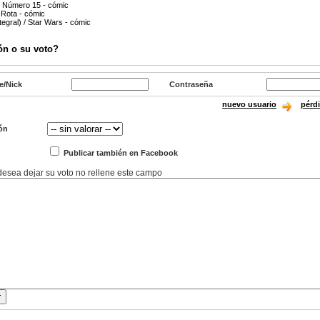
: Número 15 - cómic
 Rota - cómic
tegral) / Star Wars - cómic
ón o su voto?
e/Nick
Contraseña
nuevo usuario
pérd
ón
Publicar también en Facebook
 desea dejar su voto no rellene este campo