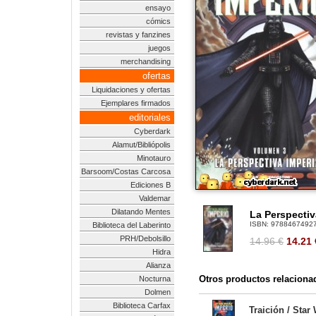
ensayo
cómics
revistas y fanzines
juegos
merchandising
ofertas
Liquidaciones y ofertas
Ejemplares firmados
editoriales
Cyberdark
Alamut/Bibliópolis
Minotauro
Barsoom/Costas Carcosa
Ediciones B
Valdemar
Dilatando Mentes
La Perspectiva
ISBN:
9788467492
Biblioteca del Laberinto
PRH/Debolsillo
14.96 €
14.21
Hidra
Alianza
Otros productos relaciona
Nocturna
Dolmen
Biblioteca Carfax
Traición / Star