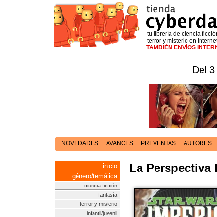
tu librería de ciencia ficció
terror y misterio en Interne
TAMBIÉN ENVÍOS INTE
Del 3
NOVEDADES
AVANCES
PREVENTAS
AUTORES
La Perspectiva 
inicio
género/temática
ciencia ficción
fantasía
terror y misterio
infantil/juvenil