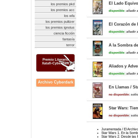
El Lado Equivo
los premios pkd
los premios acc
disponible:
añadir a
los wfa
los premios pulitzer
El Corazón de l
los premios ignotus
disponible:
añadir a
ciencia ficción
fantasía
A la Sombra de
terror
disponible:
añadir a
Premio Literario
Xatafi-Cyberdark
Aliados y Adver
disponible:
añadir a
Archivo Cyberdark
En Llamas / St
no disponible:
solic
Star Wars: Tie
no disponible:
solic
Juramentada / El Archiv
Star Wars 1. En la Somb
Star Wars 2. Desde las 