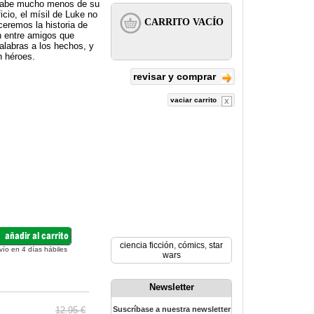
e sabe mucho menos de su
icio, el mísil de Luke no
oceremos la historia de
ón entre amigos que
palabras a los hechos, y
n héroes.
revisar y comprar
vaciar carrito
ciencia ficción
,
cómics
,
star
vío en 4 días hábiles
wars
Newsletter
12.95 €
Suscríbase a nuestra newsletter