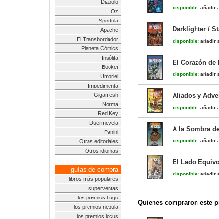
Diábolo
disponible:
añadir a
Oz
Sportula
Darklighter / S
Apache
El Transbordador
disponible:
añadir a
Planeta Cómics
Insólita
El Corazón de l
Booket
disponible:
añadir a
Umbriel
Impedimenta
Gigamesh
Aliados y Adver
Norma
disponible:
añadir a
Red Key
Duermevela
A la Sombra de
Panini
disponible:
añadir a
Otras editoriales
Otros idiomas
El Lado Equivo
guías de compra
disponible:
añadir a
libros más populares
superventas
los premios hugo
Quienes compraron este pr
los premios nebula
los premios locus