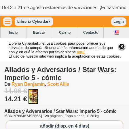
Del 3 a 21 de agosto estaremos de vacaciones. ¡Feliz verano!
Librería Cyberdark
Login
Inicio
Buscar
Carrito
Contacto
Librería Cyberdark.net usa cookies para poder ofrecer sus
servicios de compra. Si desea más información acerca de qué
son y en qué le afectan por favor pinche
aquí
.
El uso de nuestro sitio web implica la aceptación de estas cookies.
Aliados y Adversarios / Star Wars:
Imperio 5 - cómic
De
Ryan Benjamin
,
Scott Allie
14.96 €
14.21 €
Aliados y Adversarios / Star Wars: Imperio 5 - cómic
ISBN: 9788467493863 | 128 páginas | Tapa blanda | 0.26 kg
añadir (disp. en 4 días)