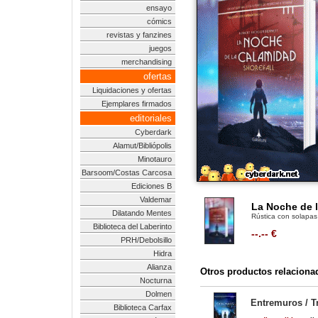
ensayo
cómics
revistas y fanzines
juegos
merchandising
ofertas
Liquidaciones y ofertas
Ejemplares firmados
editoriales
Cyberdark
Alamut/Bibliópolis
Minotauro
Barsoom/Costas Carcosa
Ediciones B
Valdemar
La Noche de l
Dilatando Mentes
Rústica con solapas
Biblioteca del Laberinto
--.-- €
PRH/Debolsillo
Hidra
Alianza
Otros productos relaciona
Nocturna
Dolmen
Entremuros / T
Biblioteca Carfax