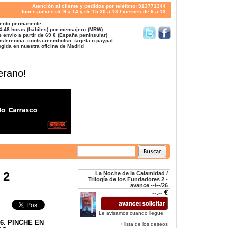
Atención al cliente y pedidos por teléfono: 913771344
lunes-jueves de 9 a 14 y de 15:30 a 18 / viernes de 9 a 13
ento permanente
4-48 horas (hábiles) por mensajero (MRW)
 envío a partir de 69 € (España peninsular)
sferencia, contra-reembolso, tarjeta o paypal
gida en nuestra oficina de Madrid
erano!
 2
La Noche de la Calamidad /
Trilogía de los Fundadores 2 -
avance --/--/26
--.-- €
Le avisamos cuando llegue
6. PINCHE EN
+ lista de los deseos