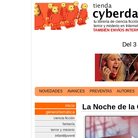
tu librería de ciencia ficció
terror y misterio en Interne
TAMBIÉN ENVÍOS INTE
Del 3
NOVEDADES
AVANCES
PREVENTAS
AUTORES
La Noche de la 
inicio
género/temática
ciencia ficción
fantasía
terror y misterio
infantil/juvenil