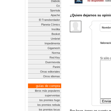
no disponible:
solic
Diábolo
Oz
Sportula
¿Quiere dejarnos su opini
Apache
El Transbordador
Planeta Cómics
Nombr
Insólita
Booket
Umbriel
Valoraci
Impedimenta
Gigamesh
Norma
Red Key
Si sólo
Duermevela
Panini
Otras editoriales
Otros idiomas
guías de compra
libros más populares
superventas
los premios hugo
los premios nebula
los premios locus
Por favor, tenga en cuenta q