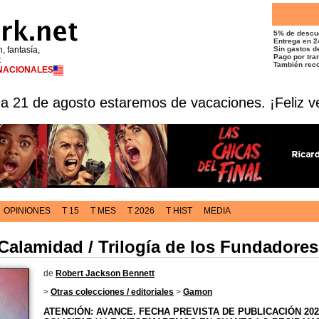
5% de descu
Entrega en 2
n, fantasía,
Sin gastos de
Pago por tran
t
También reco
RNACIONALES
 a 21 de agosto estaremos de vacaciones. ¡Feliz v
OPINIONES
T 15
T MES
T 2026
T HIST
MEDIA
Calamidad / Trilogía de los Fundadores
de
Robert Jackson Bennett
>
Otras colecciones / editoriales
>
Gamon
ATENCIÓN: AVANCE. FECHA PREVISTA DE PUBLICACIÓN 202