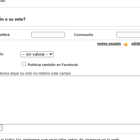
itar
ón o su voto?
e/Nick
Contraseña
nuevo usuario
pérd
ón
Publicar también en Facebook
 desea dejar su voto no rellene este campo
ue todas las opiniones son revisadas antes de aparecer en la web.