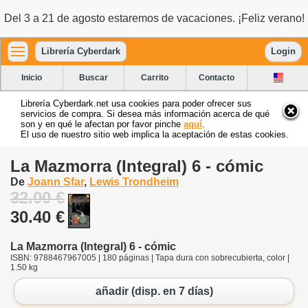
Del 3 a 21 de agosto estaremos de vacaciones. ¡Feliz verano!
Librería Cyberdark
Login
Inicio
Buscar
Carrito
Contacto
Librería Cyberdark.net usa cookies para poder ofrecer sus
servicios de compra. Si desea más información acerca de qué
son y en qué le afectan por favor pinche
aquí
.
El uso de nuestro sitio web implica la aceptación de estas cookies.
La Mazmorra (Integral) 6 - cómic
De
Joann Sfar
,
Lewis Trondheim
32.00 €
30.40 €
La Mazmorra (Integral) 6 - cómic
ISBN: 9788467967005 | 180 páginas | Tapa dura con sobrecubierta, color |
1.50 kg
añadir (disp. en 7 días)