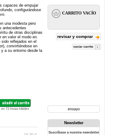
les capaces de empujar
rofundo, configurándose
ivo.
 en una modesta pero
os antecedentes
ritu de otras disciplinas
revisar y comprar
er en valor el modo en
 sido reflejados en el
or), convirtiéndose en
vaciar carrito
y a su entorno desde la
 en 72 horas hábiles
ensayo
Newsletter
Suscríbase a nuestra newsletter
18.00 €