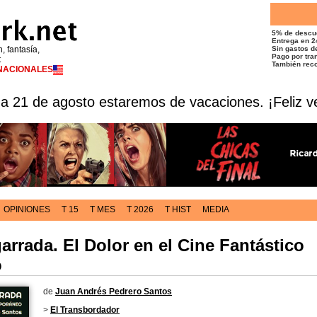
5% de descu
Entrega en 2
n, fantasía,
Sin gastos de
Pago por tran
t
También reco
RNACIONALES
 a 21 de agosto estaremos de vacaciones. ¡Feliz v
OPINIONES
T 15
T MES
T 2026
T HIST
MEDIA
rrada. El Dolor en el Cine Fantástico
o
de
Juan Andrés Pedrero Santos
>
El Transbordador