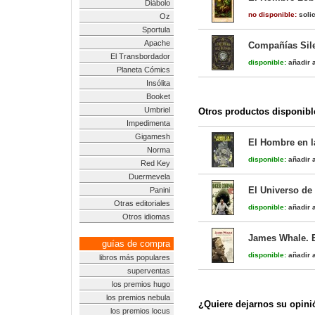
Diábolo
no disponible:
solic
Oz
Sportula
Apache
Compañías Sil
El Transbordador
disponible:
añadir a
Planeta Cómics
Insólita
Booket
Umbriel
Otros productos disponibl
Impedimenta
Gigamesh
El Hombre en l
Norma
disponible:
añadir a
Red Key
Duermevela
El Universo de
Panini
Otras editoriales
disponible:
añadir a
Otros idiomas
James Whale. E
guías de compra
disponible:
añadir a
libros más populares
superventas
los premios hugo
los premios nebula
¿Quiere dejarnos su opini
los premios locus