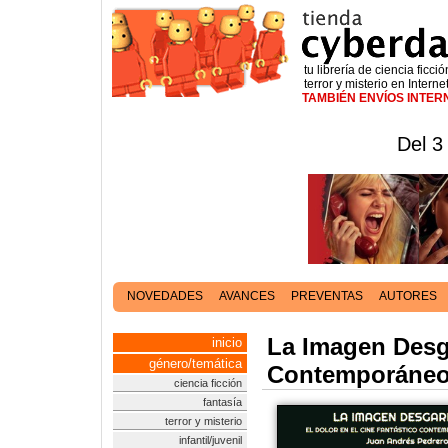
tu librería de ciencia ficció
terror y misterio en Interne
TAMBIÉN ENVÍOS INTE
Del 3
NOVEDADES
AVANCES
PREVENTAS
AUTORES
La Imagen Desga
inicio
género/temática
Contemporáne
ciencia ficción
fantasía
terror y misterio
infantil/juvenil