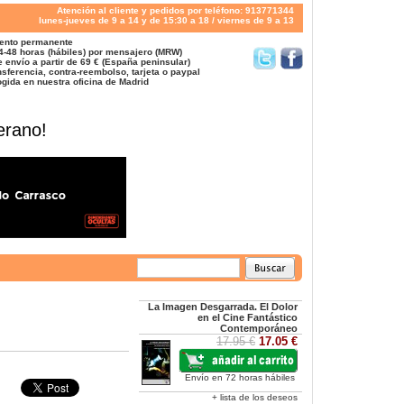
Atención al cliente y pedidos por teléfono: 913771344
lunes-jueves de 9 a 14 y de 15:30 a 18 / viernes de 9 a 13
ento permanente
4-48 horas (hábiles) por mensajero (MRW)
 envío a partir de 69 € (España peninsular)
sferencia, contra-reembolso, tarjeta o paypal
gida en nuestra oficina de Madrid
erano!
La Imagen Desgarrada. El Dolor
en el Cine Fantástico
Contemporáneo
17.95 €
17.05 €
Envío en 72 horas hábiles
+ lista de los deseos