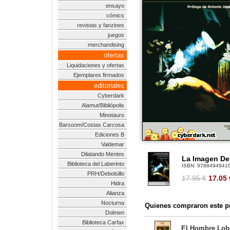
ensayo
cómics
revistas y fanzines
juegos
merchandising
ofertas
Liquidaciones y ofertas
Ejemplares firmados
editoriales
Cyberdark
Alamut/Bibliópolis
Minotauro
Barsoom/Costas Carcosa
Ediciones B
Valdemar
Dilatando Mentes
La Imagen De
Biblioteca del Laberinto
ISBN:
9788494941
PRH/Debolsillo
17.95 €
17.05
Hidra
Alianza
Nocturna
Quienes compraron este pr
Dolmen
Biblioteca Carfax
El Hombre Lobo