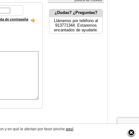
política de cookies
¿Dudas? ¿Preguntas?
ida de contraseña
Llámenos por teléfono al
913771344. Estaremos
encantados de ayudarle.
on y en qué le afectan por favor pinche
aquí
.