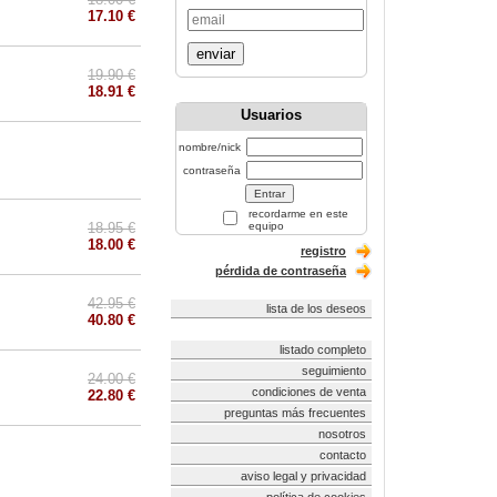
17.10 €
enviar
19.90 €
18.91 €
Usuarios
nombre/nick
contraseña
recordarme en este
18.95 €
equipo
18.00 €
registro
pérdida de contraseña
42.95 €
lista de los deseos
40.80 €
listado completo
seguimiento
24.00 €
condiciones de venta
22.80 €
preguntas más frecuentes
nosotros
contacto
aviso legal y privacidad