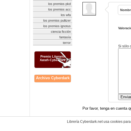
los premios pkd
los premios acc
Nombr
los wfa
los premios pulitzer
los premios ignotus
Valoraci
ciencia ficción
fantasía
terror
Si sólo
Premio Literario
Xatafi-Cyberdark
Archivo Cyberdark
Por favor, tenga en cuenta q
Librería Cyberdark.net usa cookies para