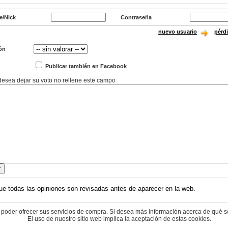
e/Nick
Contraseña
nuevo usuario
pérd
ón
Publicar también en Facebook
 desea dejar su voto no rellene este campo
ue todas las opiniones son revisadas antes de aparecer en la web.
 poder ofrecer sus servicios de compra. Si desea más información acerca de qué s
El uso de nuestro sitio web implica la aceptación de estas cookies.
© 2004-2026 cyberdark.net - todos los derechos reservados