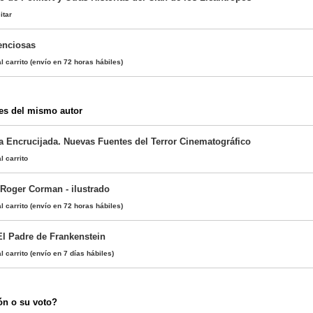
itar
enciosas
l carrito
(envío en 72 horas hábiles)
es del mismo autor
a Encrucijada. Nuevas Fuentes del Terror Cinematográfico
l carrito
 Roger Corman - ilustrado
l carrito
(envío en 72 horas hábiles)
l Padre de Frankenstein
l carrito
(envío en 7 días hábiles)
ón o su voto?