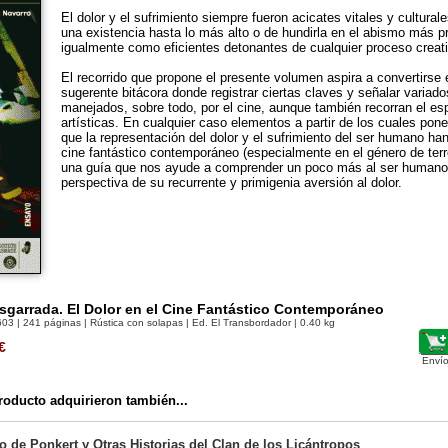
El dolor y el sufrimiento siempre fueron acicates vitales y cultura
una existencia hasta lo más alto o de hundirla en el abismo más p
igualmente como eficientes detonantes de cualquier proceso creat
El recorrido que propone el presente volumen aspira a convertirse
sugerente bitácora donde registrar ciertas claves y señalar variad
manejados, sobre todo, por el cine, aunque también recorran el espí
artísticas. En cualquier caso elementos a partir de los cuales pon
que la representación del dolor y el sufrimiento del ser humano han
cine fantástico contemporáneo (especialmente en el género de terr
una guía que nos ayude a comprender un poco más al ser humano 
perspectiva de su recurrente y primigenia aversión al dolor.
sgarrada. El Dolor en el Cine Fantástico Contemporáneo
603
| 241 páginas | Rústica con solapas | Ed. El Transbordador | 0.40 kg
€
Envío
oducto adquirieron también...
 de Ponkert y Otras Historias del Clan de los Licántropos