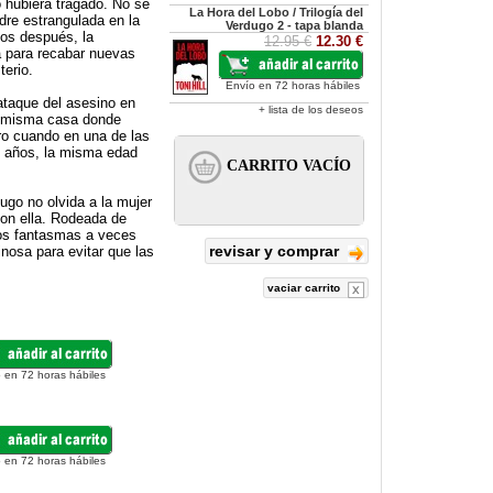
 hubiera tragado. No se
La Hora del Lobo / Trilogía del
dre estrangulada en la
Verdugo 2 - tapa blanda
ños después, la
12.95 €
12.30 €
a para recabar nuevas
erio.
Envío en 72 horas hábiles
ataque del asesino en
+ lista de los deseos
a misma casa donde
ro cuando en una de las
e años, la misma edad
dugo no olvida a la mujer
con ella. Rodeada de
los fantasmas a veces
revisar y comprar
inosa para evitar que las
vaciar carrito
 en 72 horas hábiles
 en 72 horas hábiles