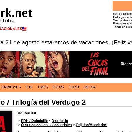
5% de descu
Entrega en 2
n, fantasía,
Sin gastos de
Pago por tran
t
También reco
RNACIONALES
 a 21 de agosto estaremos de vacaciones. ¡Feliz v
OPINIONES
T 15
T MES
T 2026
T HIST
MEDIA
o / Trilogía del Verdugo 2
de
Toni Hill
>
PRH / Debolsillo
>
Debolsillo
>
Otras colecciones / editoriales
>
Grijalbo/Mondadori