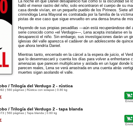
La noche en que Daniel desapareció fue como si la oscuridad se lo
halló el menor rastro del niño; solo encontraron el cuerpo de su ma
casa donde vivían, en un pequeño pueblo de los Pirineos. Siete a
criminóloga Lena Mayoral es contratada por la familia de la víctim
pistas de ese caso que sigue envuelto en una densa bruma de mist
Huyendo de sus propias pesadillas —aún está recuperándose del 
serie conocido como «el Verdugo»—, Lena acepta instalarse en l
desapareció el niño. Sin embargo, sus investigaciones darán un gi
iglesias del valle aparezca el cadáver de un adolescente de quinc
que ahora tendría Daniel.
Mientras tanto, encerrado en la cárcel a la espera de juicio, el Ver
que lo desenmascaró y cuenta los días para volver a enfrentarse 
amenazas que parecen multiplicarse y aislada en un lugar donde 
parecen reales, Lena se verá arrastrada en una cuenta atrás vertig
muertes sigan asolando el valle.
bo / Trilogía del Verdugo 2 - rústica
892
| 560 páginas | Rústica con solapas | 0.80 kg
€
Envío
obo / Trilogía del Verdugo 2 - tapa blanda
373
| 560 páginas | Tapa blanda | 0.60 kg
€
Envío