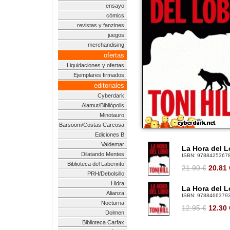
ensayo
cómics
revistas y fanzines
juegos
merchandising
ofertas
Liquidaciones y ofertas
Ejemplares firmados
editoriales
Cyberdark
Alamut/Bibliópolis
Minotauro
Barsoom/Costas Carcosa
Ediciones B
Valdemar
La Hora del Lo
Dilatando Mentes
ISBN:
9788425367
Biblioteca del Laberinto
21.90 €
20.81
PRH/Debolsillo
Hidra
La Hora del L
Alianza
ISBN:
9788466379
Nocturna
12.95 €
12.30
Dolmen
Biblioteca Carfax