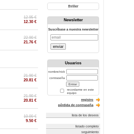
thriller
12.95 €
Newsletter
12.30 €
Suscríbase a nuestra newsletter
22.90 €
21.76 €
enviar
Usuarios
nombre/nick
21.90 €
contraseña
20.81 €
recordarme en este
equipo
21.90 €
registro
20.81 €
pérdida de contraseña
lista de los deseos
10.00 €
9.50 €
listado completo
seguimiento