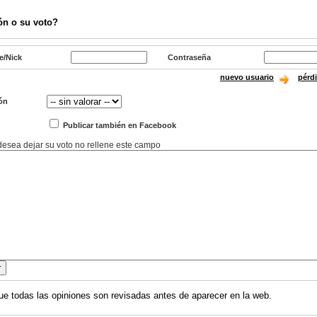
ón o su voto?
e/Nick
Contraseña
nuevo usuario
pérd
ón
Publicar también en Facebook
 desea dejar su voto no rellene este campo
ue todas las opiniones son revisadas antes de aparecer en la web.