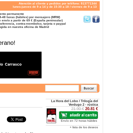
Atención al cliente y pedidos por teléfono: 913771344
lunes-jueves de 9 a 14 y de 15:30 a 18 / viernes de 9 a 13
ento permanente
4-48 horas (hábiles) por mensajero (MRW)
 envío a partir de 69 € (España peninsular)
sferencia, contra-reembolso, tarjeta o paypal
gida en nuestra oficina de Madrid
erano!
La Hora del Lobo / Trilogía del
Verdugo 2 - rústica
21.90 €
20.81 €
Envío en 72 horas hábiles
+ lista de los deseos