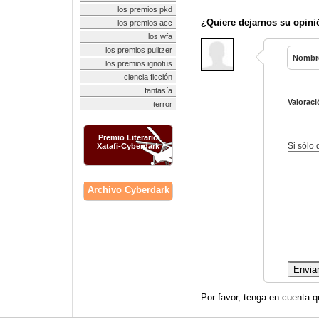
los premios pkd
¿Quiere dejarnos su opini
los premios acc
los wfa
los premios pulitzer
Nombr
los premios ignotus
ciencia ficción
fantasía
Valoraci
terror
Premio Literario
Si sólo
Xatafi-Cyberdark
Archivo Cyberdark
Por favor, tenga en cuenta q