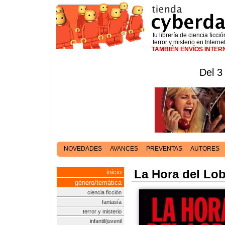
tu librería de ciencia ficció
terror y misterio en Interne
TAMBIÉN ENVÍOS INTE
Del 3
NOVEDADES
AVANCES
PREVENTAS
AUTORES
La Hora del Lob
inicio
género/temática
ciencia ficción
fantasía
terror y misterio
infantil/juvenil