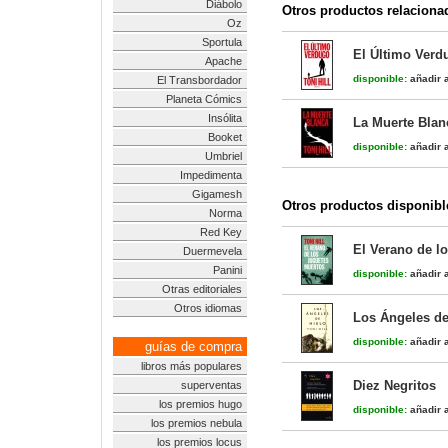
Diábolo
Otros productos relaciona
Oz
Sportula
El Último Verdu
Apache
disponible:
añadir a
El Transbordador
Planeta Cómics
Insólita
La Muerte Blanc
Booket
disponible:
añadir a
Umbriel
Impedimenta
Gigamesh
Otros productos disponibl
Norma
Red Key
El Verano de l
Duermevela
Panini
disponible:
añadir a
Otras editoriales
Otros idiomas
Los Ángeles de
disponible:
añadir a
guías de compra
libros más populares
Diez Negritos
superventas
los premios hugo
disponible:
añadir a
los premios nebula
los premios locus