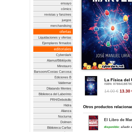
ensayo
cómics
revistas y fanzines
juegos
merchandising
ofertas
Liquidaciones y ofertas
Ejemplares firmados
editoriales
Cyberdark
Alamut/Bibliópolis
Minotauro
Barsoom/Costas Carcosa
Ediciones B
La Física del
Valdemar
ISBN:
9788418878
Dilatando Mentes
14.00 €
13.30
Biblioteca del Laberinto
PRH/Debolsillo
Hidra
Otros productos relaciona
Alianza
Nocturna
El Libro de Mar
Dolmen
disponible:
añadir a
Biblioteca Carfax