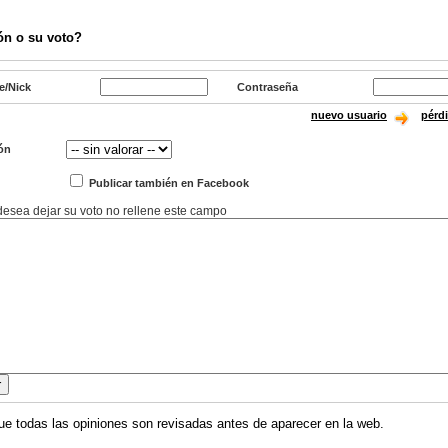
ón o su voto?
e/Nick
Contraseña
nuevo usuario
pérd
ón
Publicar también en Facebook
 desea dejar su voto no rellene este campo
ue todas las opiniones son revisadas antes de aparecer en la web.