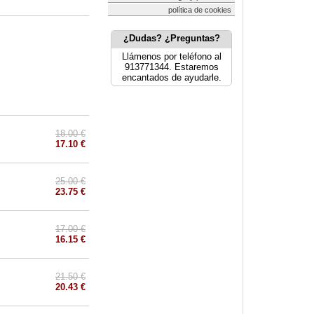
política de cookies
¿Dudas? ¿Preguntas?
Llámenos por teléfono al
913771344. Estaremos
encantados de ayudarle.
18.00 €
17.10 €
25.00 €
23.75 €
17.00 €
16.15 €
21.50 €
20.43 €