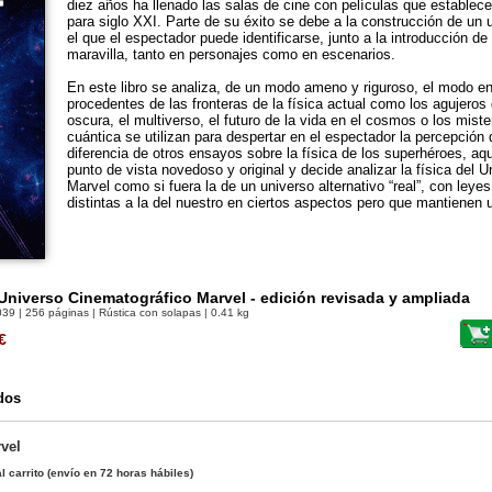
diez años ha llenado las salas de cine con películas que establec
para siglo XXI. Parte de su éxito se debe a la construcción de un
el que el espectador puede identificarse, junto a la introducción de
maravilla, tanto en personajes como en escenarios.
En este libro se analiza, de un modo ameno y riguroso, el modo e
procedentes de las fronteras de la física actual como los agujeros
oscura, el multiverso, el futuro de la vida en el cosmos o los mist
cuántica se utilizan para despertar en el espectador la percepción 
diferencia de otros ensayos sobre la física de los superhéroes, aqu
punto de vista novedoso y original y decide analizar la física del 
Marvel como si fuera la de un universo alternativo “real”, con leye
distintas a la del nuestro en ciertos aspectos pero que mantienen 
 Universo Cinematográfico Marvel - edición revisada y ampliada
039
| 256 páginas | Rústica con solapas | 0.41 kg
€
dos
vel
l carrito
(envío en 72 horas hábiles)