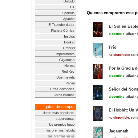
Diábolo
Oz
Quienes compraron este pr
Sportula
Apache
El Transbordador
El Sol en Esple
Planeta Cómics
disponible:
añadir a
Insólita
Booket
Frío
Umbriel
Impedimenta
no disponible:
solic
Gigamesh
Norma
Por la Gracia d
Red Key
disponible:
añadir a
Duermevela
Panini
Señor del Norte
Otras editoriales
Otros idiomas
disponible:
añadir a
guías de compra
El Hobbit: Un V
libros más populares
no disponible:
solic
superventas
los premios hugo
los premios nebula
Jagannath
los premios locus