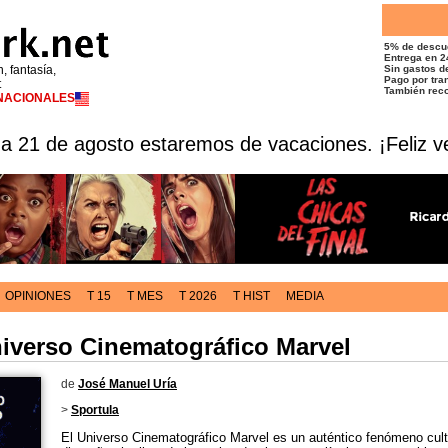
5% de descu
Entrega en 2
n, fantasía,
Sin gastos de
Pago por tran
t
También reco
RNACIONALES
 a 21 de agosto estaremos de vacaciones. ¡Feliz v
OPINIONES
T 15
T MES
T 2026
T HIST
MEDIA
niverso Cinematográfico Marvel
de
José Manuel Uría
>
Sportula
El Universo Cinematográfico Marvel es un auténtico fenómeno cult