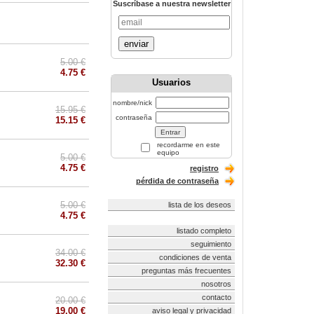
Suscríbase a nuestra newsletter
enviar
5.00 €
4.75 €
Usuarios
nombre/nick
15.95 €
contraseña
15.15 €
recordarme en este
equipo
5.00 €
4.75 €
registro
pérdida de contraseña
5.00 €
lista de los deseos
4.75 €
listado completo
seguimiento
34.00 €
condiciones de venta
32.30 €
preguntas más frecuentes
nosotros
contacto
20.00 €
19.00 €
aviso legal y privacidad