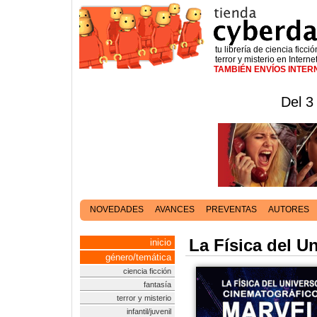
tu librería de ciencia ficció
terror y misterio en Interne
TAMBIÉN ENVÍOS INTE
Del 3
NOVEDADES
AVANCES
PREVENTAS
AUTORES
La Física del U
inicio
género/temática
ciencia ficción
fantasía
terror y misterio
infantil/juvenil