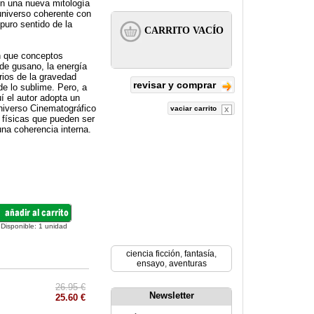
en una nueva mitología
 universo coherente con
 puro sentido de la
n que conceptos
 de gusano, la energía
erios de la gravedad
revisar y comprar
de lo sublime. Pero, a
í el autor adopta un
Universo Cinematográfico
vaciar carrito
s físicas que pueden ser
una coherencia interna.
Disponible:
1
unidad
ciencia ficción
,
fantasía
,
ensayo
,
aventuras
26.95 €
Newsletter
25.60 €