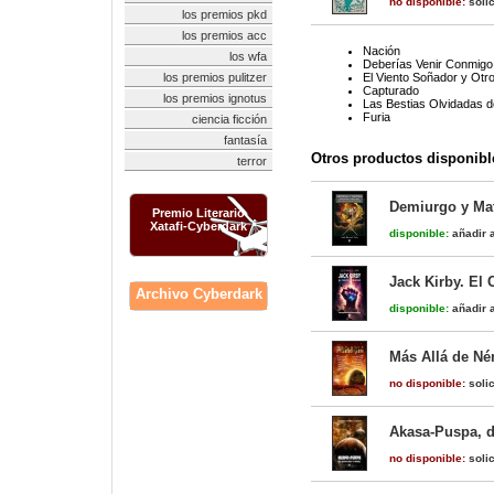
no disponible:
solic
los premios pkd
los premios acc
Nación
los wfa
Deberías Venir Conmigo
los premios pulitzer
El Viento Soñador y Otr
Capturado
los premios ignotus
Las Bestias Olvidadas d
Furia
ciencia ficción
fantasía
Otros productos disponibl
terror
Demiurgo y Mat
Premio Literario
Xatafi-Cyberdark
disponible:
añadir a
Jack Kirby. El
Archivo Cyberdark
disponible:
añadir a
Más Allá de N
no disponible:
solic
Akasa-Puspa, d
no disponible:
solic