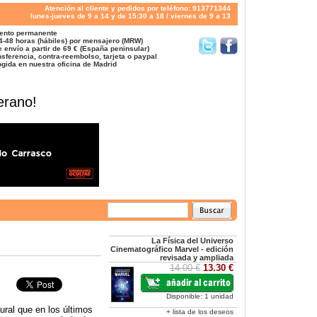
Atención al cliente y pedidos por teléfono: 913771344
lunes-jueves de 9 a 14 y de 15:30 a 18 / viernes de 9 a 13
ento permanente
4-48 horas (hábiles) por mensajero (MRW)
 envío a partir de 69 € (España peninsular)
sferencia, contra-reembolso, tarjeta o paypal
gida en nuestra oficina de Madrid
erano!
La Física del Universo
Cinematográfico Marvel - edición
revisada y ampliada
14.00 €
13.30 €
Disponible: 1 unidad
ural que en los últimos
+ lista de los deseos