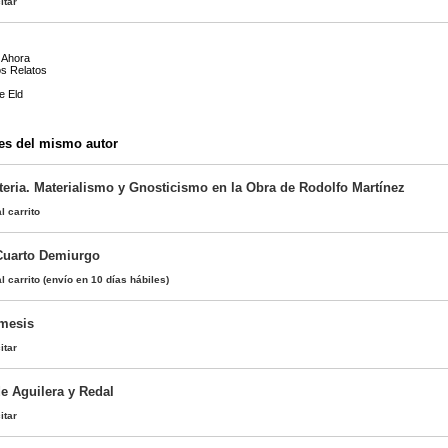
itar
 Ahora
os Relatos
e Eld
es del mismo autor
eria. Materialismo y Gnosticismo en la Obra de Rodolfo Martínez
l carrito
 Cuarto Demiurgo
l carrito
(envío en 10 días hábiles)
émesis
itar
e Aguilera y Redal
itar