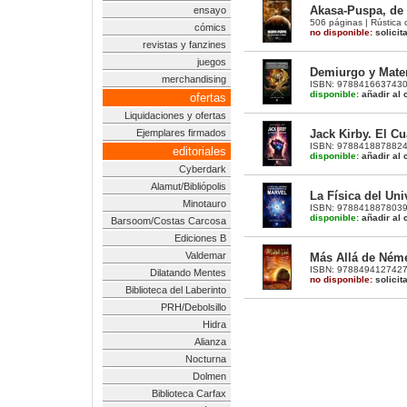
Akasa-Puspa, de 
ensayo
506 páginas | Rústica c
cómics
no disponible:
solicit
revistas y fanzines
juegos
Demiurgo y Mater
merchandising
ISBN: 9788416637430 |
disponible:
añadir al c
ofertas
Liquidaciones y ofertas
Jack Kirby. El C
Ejemplares firmados
ISBN: 9788418878824 
editoriales
disponible:
añadir al c
Cyberdark
Alamut/Bibliópolis
La Física del Un
Minotauro
ISBN: 9788418878039 |
disponible:
añadir al c
Barsoom/Costas Carcosa
Ediciones B
Valdemar
Más Allá de Ném
ISBN: 9788494127427 |
Dilatando Mentes
no disponible:
solicit
Biblioteca del Laberinto
PRH/Debolsillo
Hidra
Alianza
Nocturna
Dolmen
Biblioteca Carfax