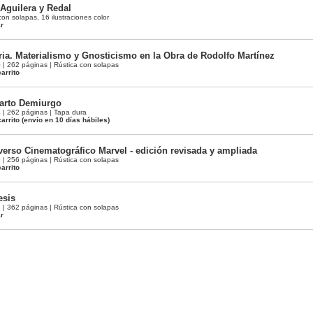
Aguilera y Redal
on solapas, 16 ilustraciones color
ar
ia. Materialismo y Gnosticismo en la Obra de Rodolfo Martínez
 262 páginas | Rústica con solapas
arrito
uarto Demiurgo
| 262 páginas | Tapa dura
arrito
(envío en 10 días hábiles)
iverso Cinematográfico Marvel - edición revisada y ampliada
 256 páginas | Rústica con solapas
arrito
esis
 362 páginas | Rústica con solapas
ar