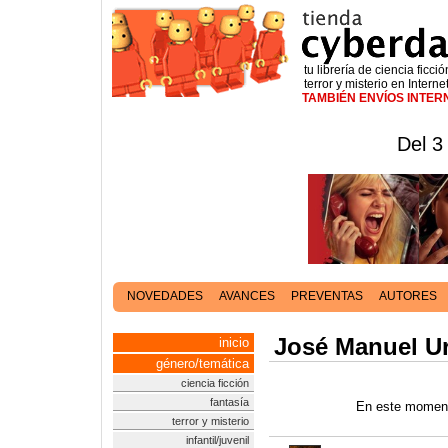
tu librería de ciencia ficció
terror y misterio en Interne
TAMBIÉN ENVÍOS INTE
Del 3
NOVEDADES
AVANCES
PREVENTAS
AUTORES
José Manuel Ur
inicio
género/temática
ciencia ficción
fantasía
En este moment
terror y misterio
infantil/juvenil