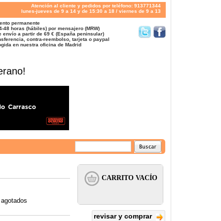
Atención al cliente y pedidos por teléfono: 913771344
lunes-jueves de 9 a 14 y de 15:30 a 18 / viernes de 9 a 13
ento permanente
4-48 horas (hábiles) por mensajero (MRW)
 envío a partir de 69 € (España peninsular)
sferencia, contra-reembolso, tarjeta o paypal
gida en nuestra oficina de Madrid
erano!
o agotados
revisar y comprar