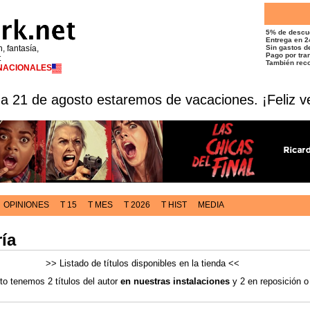
5% de descu
Entrega en 2
n, fantasía,
Sin gastos de
Pago por tran
t
También reco
RNACIONALES
 a 21 de agosto estaremos de vacaciones. ¡Feliz v
OPINIONES
T 15
T MES
T 2026
T HIST
MEDIA
ía
>> Listado de títulos disponibles en la tienda <<
o tenemos 2 títulos del autor
en nuestras instalaciones
y 2 en reposición 