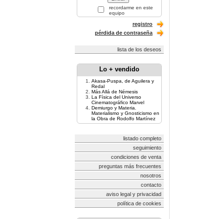
recordarme en este
equipo
registro
pérdida de contraseña
lista de los deseos
Lo + vendido
Akasa-Puspa, de Aguilera y
Redal
Más Allá de Némesis
La Física del Universo
Cinematográfico Marvel
Demiurgo y Materia.
Materialismo y Gnosticismo en
la Obra de Rodolfo Martínez
listado completo
seguimiento
condiciones de venta
preguntas más frecuentes
nosotros
contacto
aviso legal y privacidad
política de cookies