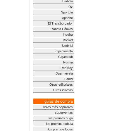
Diábolo
Oz
Sportula
Apache
El Transbordador
Planeta Cómics
Insólita
Booket
Umbriel
Impedimenta
Gigamesh
Norma
Red Key
Duermevela
Panini
Otras editoriales
Otros idiomas
guías de compra
libros más populares
superventas
los premios hugo
los premios nebula
los premios locus