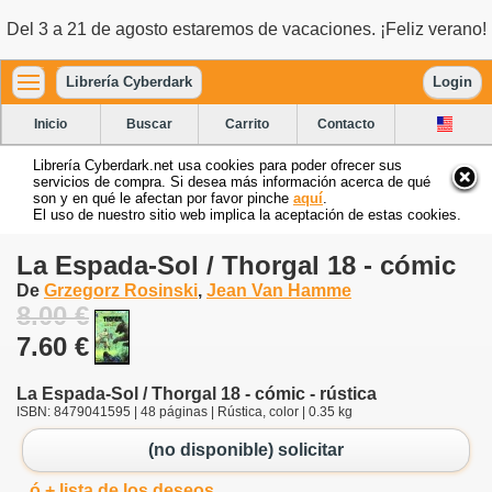
Del 3 a 21 de agosto estaremos de vacaciones. ¡Feliz verano!
Librería Cyberdark
Login
Inicio
Buscar
Carrito
Contacto
Librería Cyberdark.net usa cookies para poder ofrecer sus
servicios de compra. Si desea más información acerca de qué
son y en qué le afectan por favor pinche
aquí
.
El uso de nuestro sitio web implica la aceptación de estas cookies.
La Espada-Sol / Thorgal 18 - cómic
De
Grzegorz Rosinski
,
Jean Van Hamme
8.00 €
7.60 €
La Espada-Sol / Thorgal 18 - cómic - rústica
ISBN: 8479041595 | 48 páginas | Rústica, color | 0.35 kg
(no disponible) solicitar
ó + lista de los deseos