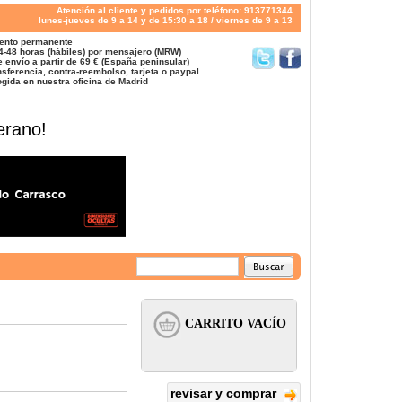
Atención al cliente y pedidos por teléfono: 913771344
lunes-jueves de 9 a 14 y de 15:30 a 18 / viernes de 9 a 13
ento permanente
4-48 horas (hábiles) por mensajero (MRW)
 envío a partir de 69 € (España peninsular)
sferencia, contra-reembolso, tarjeta o paypal
gida en nuestra oficina de Madrid
erano!
revisar y comprar