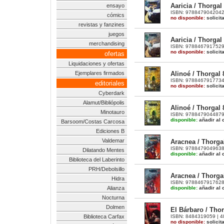
Aaricia / Thorgal 
ensayo
ISBN: 9788479042042 |
cómics
no disponible:
solicit
revistas y fanzines
juegos
Aaricia / Thorgal
merchandising
ISBN: 9788467917529 |
no disponible:
solicit
ofertas
Liquidaciones y ofertas
Alinoé / Thorgal 
Ejemplares firmados
ISBN: 9788467917734 |
editoriales
no disponible:
solicit
Cyberdark
Alamut/Bibliópolis
Alinoé / Thorgal 
Minotauro
ISBN: 9788479044879 |
disponible:
añadir al c
Barsoom/Costas Carcosa
Ediciones B
Valdemar
Aracnea / Thorgal
ISBN: 9788479049638 |
Dilatando Mentes
disponible:
añadir al c
Biblioteca del Laberinto
PRH/Debolsillo
Aracnea / Thorgal
Hidra
ISBN: 9788467917628 |
disponible:
añadir al c
Alianza
Nocturna
Dolmen
El Bárbaro / Thor
ISBN: 8484319059 | 48 
Biblioteca Carfax
no disponible:
solicit