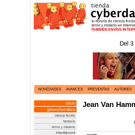
tu librería de ciencia ficció
terror y misterio en Interne
TAMBIÉN ENVÍOS INTE
Del 3
NOVEDADES
AVANCES
PREVENTAS
AUTORES
Jean Van Ham
inicio
género/temática
ciencia ficción
fantasía
terror y misterio
infantil/juvenil