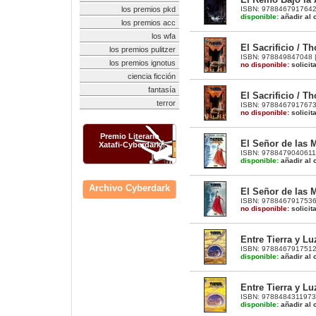
ISBN: 9788467917642 |
los premios pkd
disponible:
añadir al c
los premios acc
los wfa
El Sacrificio / Th
los premios pulitzer
ISBN: 978849847048 | 
los premios ignotus
no disponible:
solicit
ciencia ficción
fantasía
El Sacrificio / T
terror
ISBN: 9788467917673 |
no disponible:
solicit
Premio Literario
El Señor de las M
Xatafi-Cyberdark
ISBN: 9788479040611 |
disponible:
añadir al c
Archivo Cyberdark
El Señor de las M
ISBN: 9788467917536 |
no disponible:
solicit
Entre Tierra y Lu
ISBN: 9788467917512 |
disponible:
añadir al c
Entre Tierra y Lu
ISBN: 9788484311973 |
disponible:
añadir al c