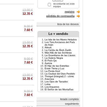
recordarme en este
equipo
13.00 €
registro
12.35 €
pérdida de contraseña
lista de los deseos
8.00 €
7.60 €
Lo + vendido
La Isla de los Mares Helados
13.00 €
Los Tres Ancianos del País
de Arán
12.35 €
Alinoé
La Caída de Brek Zarith
Más Allá de las Sombras
La Guardiana de las Llaves
La Galera Negra
8.00 €
El País Qa
7.60 €
Aaricia
El Hijo de las Estrellas
Entre Tierra y Luz
La Peste Azul
La Ciudad del Dios Perdido
13.00 €
Thorgal (Integral) 2 - cómic
12.35 €
Aracnea
Los Ojos de Tanatloc
Loba
Los Arqueros
El Señor de las Montañas
8.00 €
7.60 €
listado completo
seguimiento