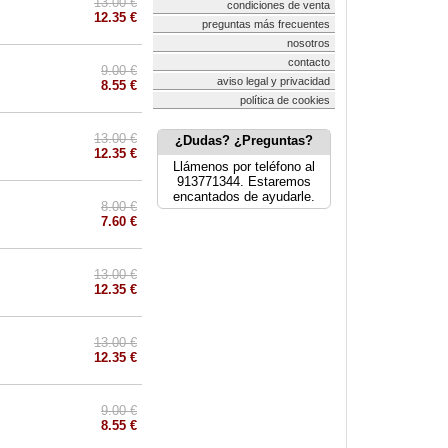
13.00 €
condiciones de venta
12.35 €
preguntas más frecuentes
nosotros
contacto
9.00 €
aviso legal y privacidad
8.55 €
política de cookies
13.00 €
¿Dudas? ¿Preguntas?
12.35 €
Llámenos por teléfono al
913771344. Estaremos
encantados de ayudarle.
8.00 €
7.60 €
13.00 €
12.35 €
13.00 €
12.35 €
9.00 €
8.55 €