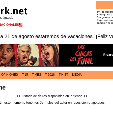
5% de descu
Entrega en 2
n, fantasía,
Sin gastos de
Pago por tran
t
También reco
RNACIONALES
 a 21 de agosto estaremos de vacaciones. ¡Feliz v
OPINIONES
T 15
T MES
T 2026
T HIST
MEDIA
me
>> Listado de títulos disponibles en la tienda <<
En este momento tenemos 38 títulos del autor en reposición o agotados