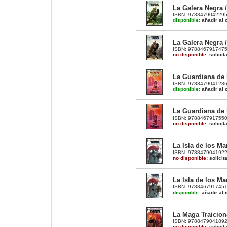
La Galera Negra /
ISBN: 9788479042295 |
disponible:
añadir al c
La Galera Negra /
ISBN: 9788467917475 |
no disponible:
solicit
La Guardiana de l
ISBN: 9788479041236 |
disponible:
añadir al c
La Guardiana de l
ISBN: 9788467917550 |
no disponible:
solicit
La Isla de los Ma
ISBN: 9788479041922 |
no disponible:
solicit
La Isla de los Ma
ISBN: 9788467917451 |
disponible:
añadir al c
La Maga Traiciona
ISBN: 9788479041892 |
no disponible:
solicit