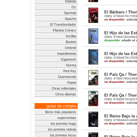
Diábolo
Oz
El Bárbaro / Thor
Sportula
ISBN: 9788467917659 |
Apache
no disponible:
solicit
El Transbordador
Planeta Cómics
El Hijo de las Est
Insólita
ISBN: 9788479044862 |
disponible:
añadir al c
Booket
Umbriel
El Hijo de las Est
Impedimenta
ISBN: 9788467917505 |
Gigamesh
no disponible:
solicit
Norma
Red Key
El País Qa / Thor
Duermevela
ISBN: 9788479041984 |
no disponible:
solicit
Panini
Otras editoriales
Otros idiomas
El País Qa / Thor
ISBN: 9788467916027 |
no disponible:
solicit
guías de compra
libros más populares
El Reino Bajo la 
superventas
ISBN: 9788484314998 |
no disponible:
solicit
los premios hugo
los premios nebula
los premios locus
El Reino Bajo la 