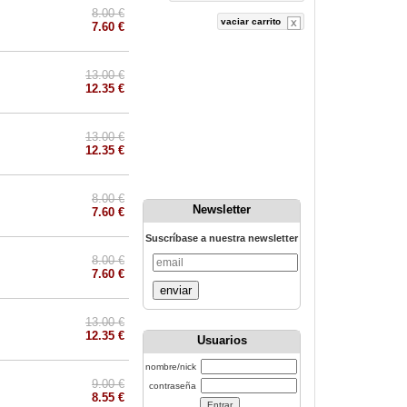
8.00 €
vaciar carrito
7.60 €
13.00 €
12.35 €
13.00 €
12.35 €
8.00 €
Newsletter
7.60 €
Suscríbase a nuestra newsletter
8.00 €
7.60 €
enviar
13.00 €
12.35 €
Usuarios
nombre/nick
9.00 €
contraseña
8.55 €