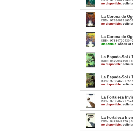
ISBN: 9788467916041 |
no disponible:
solicit
La Corona de Ogot
ISBN: 9788467916058 |
no disponible:
solicit
La Corona de Ogot
ISBN: 9788479043049 |
disponible:
añadir al c
La Espada-Sol / T
ISBN: 8479041595 | 48 
no disponible:
solicit
La Espada-Sol / T
ISBN: 9788467917567 |
no disponible:
solicit
La Fortaleza Invi
ISBN: 9788467917574 |
no disponible:
solicit
La Fortaleza Invis
ISBN: 8479042176 | 48 
no disponible:
solicit