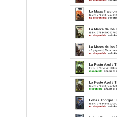
La Maga Traiciona
ISBN: 9788467917444 |
no disponible:
solicit
La Marca de los D
ISBN: 9788479042769 |
no disponible:
solicit
La Marca de los D
48 páginas | Tapa dura
no disponible:
solicit
La Peste Azul / T
ISBN: 9788484311096 |
disponible:
añadir al c
La Peste Azul / T
ISBN: 9788467917635 |
disponible:
añadir al c
Loba / Thorgal 16
ISBN: 9788484312000 |
no disponible:
solicit