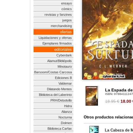
ensayo
cómics
revistas y fanzines
juegos
merchandising
ofertas
Liquidaciones y ofertas
Ejemplares firmados
editoriales
Cyberdark
Alamut/Bibliópolis
Minotauro
Barsoom/Costas Carcosa
Ediciones B
Valdemar
Dilatando Mentes
La Espada de
ISBN:
9788411124
Biblioteca del Laberinto
PRH/Debolsillo
18.95 €
18.00
Hidra
Alianza
Otros productos relaciona
Nocturna
Dolmen
Biblioteca Carfax
La Cabeza de M