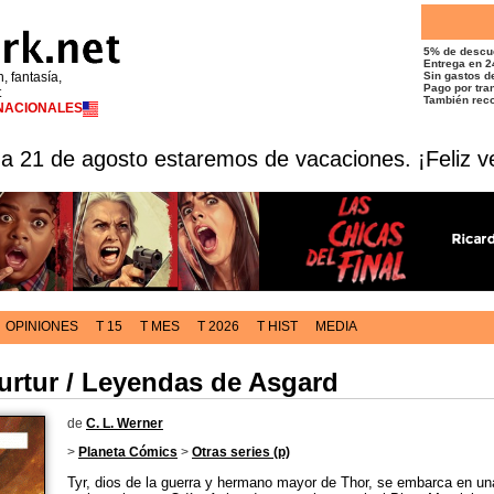
5% de descu
Entrega en 2
n, fantasía,
Sin gastos de
Pago por tran
t
También reco
RNACIONALES
 a 21 de agosto estaremos de vacaciones. ¡Feliz v
OPINIONES
T 15
T MES
T 2026
T HIST
MEDIA
urtur / Leyendas de Asgard
de
C. L. Werner
>
Planeta Cómics
>
Otras series (p)
Tyr, dios de la guerra y hermano mayor de Thor, se embarca en un