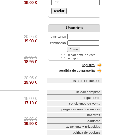
18.00 €
enviar
Usuarios
20.95 €
nombre/nick
19.90 €
contraseña
recordarme en este
19.95 €
equipo
18.95 €
registro
pérdida de contraseña
20.95 €
lista de los deseos
19.90 €
listado completo
seguimiento
18.00 €
17.10 €
condiciones de venta
preguntas más frecuentes
nosotros
20.95 €
contacto
19.90 €
aviso legal y privacidad
política de cookies