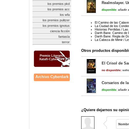
Realmslayer. U
los premios pkd
los premios acc
disponible:
añadir a
los wfa
los premios pulitzer
El Camino de las Calave
los premios ignotus
La Ciudad de los Conden
Historias Perdidas / Las
ciencia ficción
Darth Bane. Camino de 
Darth Bane. Regla de D
fantasía
La Cabeza de Mimir / L
terror
Otros productos disponibl
Premio Literario
Xatafi-Cyberdark
El Crisol de S
no disponible:
solic
Archivo Cyberdark
Corsarios de l
disponible:
añadir a
¿Quiere dejarnos su opini
Nombr