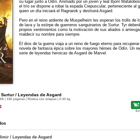
su lugar junto a Odín. Animado por un joven y leal Bjorn Matalobos 
el trío se dispone a robar la espada Crepuscular, perteneciente al 
quien un día iniciará el Ragnarok y destruirá Asgard.
Pero en el reino ardiente de Muspelheim les esperan los trolls de l
de lava y la estirpe de guerreros sanguinarios de Surtur. Tyr deber
propios sentimientos como la motivación de sus aliados o arriesgar
maldecir su nombre para siempre.
El dios de la guerra viaja a un reino de fuego eterno para recuperar
novela de fantasía épica sobre los mayores héroes de Odín. Un re
serie de leyendas heroicas de Asgard de Marvel.
 Surtur / Leyendas de Asgard
768
| 336 páginas | Rústica con solapas | 0.30 kg
€
En
dos
imir / Leyendas de Asgard