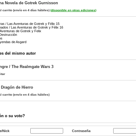
na Novela de Gotrek Gurnisson
l carrito
(envío en 4 días hábiles)
(
disponible en otras ediciones
)
ras / Las Aventuras de Gotrek y Félix 15
ados / Las Aventuras de Gotrek y Félix 16
 Aventuras de Gotrek y Felix
Destrucción
os
eyendas de Asgard
es del mismo autor
angre / The Realmgate Wars 3
itar
a Dragón de Hierro
l carrito
(envío en 4 días hábiles)
ón o su voto?
e/Nick
Contraseña