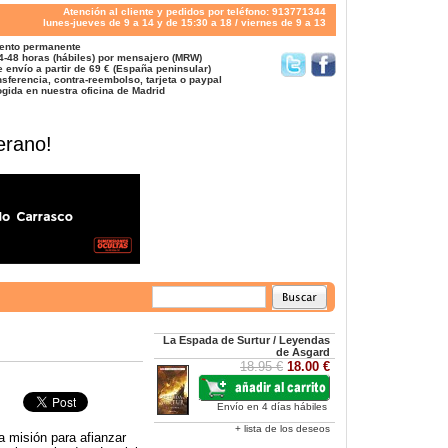
Atención al cliente y pedidos por teléfono: 913771344
lunes-jueves de 9 a 14 y de 15:30 a 18 / viernes de 9 a 13
ento permanente
4-48 horas (hábiles) por mensajero (MRW)
 envío a partir de 69 € (España peninsular)
sferencia, contra-reembolso, tarjeta o paypal
gida en nuestra oficina de Madrid
erano!
La Espada de Surtur / Leyendas
de Asgard
18.95 €
18.00 €
Envío en 4 días hábiles
+ lista de los deseos
a misión para afianzar