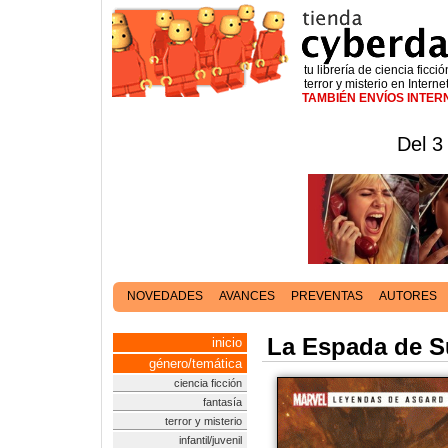
tu librería de ciencia ficció
terror y misterio en Interne
TAMBIÉN ENVÍOS INTE
Del 3
NOVEDADES
AVANCES
PREVENTAS
AUTORES
La Espada de S
inicio
género/temática
ciencia ficción
fantasía
terror y misterio
infantil/juvenil