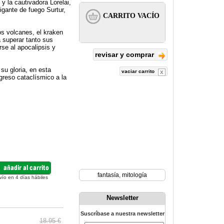
y la cautivadora Lorelai,
gigante de fuego Surtur,
os volcanes, el kraken
á superar tanto sus
se al apocalipsis y
revisar y comprar
 su gloria, en esta
vaciar carrito
greso cataclísmico a la
fantasía
,
mitología
vío en 4 días hábiles
Newsletter
Suscríbase a nuestra newsletter
18.95 €