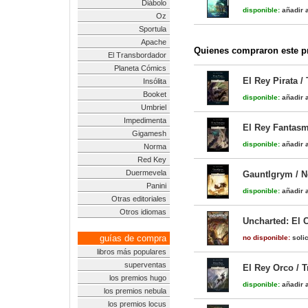
Diábolo
disponible:
añadir a
Oz
Sportula
Apache
Quienes compraron este pr
El Transbordador
Planeta Cómics
El Rey Pirata /
Insólita
Booket
disponible:
añadir a
Umbriel
Impedimenta
El Rey Fantasm
Gigamesh
disponible:
añadir a
Norma
Red Key
Duermevela
Gauntlgrym / N
Panini
disponible:
añadir a
Otras editoriales
Otros idiomas
Uncharted: El 
guías de compra
no disponible:
solic
libros más populares
superventas
El Rey Orco / T
los premios hugo
disponible:
añadir a
los premios nebula
los premios locus