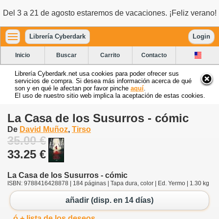
Del 3 a 21 de agosto estaremos de vacaciones. ¡Feliz verano!
Librería Cyberdark
Login
Inicio
Buscar
Carrito
Contacto
Librería Cyberdark.net usa cookies para poder ofrecer sus
servicios de compra. Si desea más información acerca de qué
son y en qué le afectan por favor pinche
aquí
.
El uso de nuestro sitio web implica la aceptación de estas cookies.
La Casa de los Susurros - cómic
De
David Muñoz
,
Tirso
35.00 €
33.25 €
La Casa de los Susurros - cómic
ISBN: 9788416428878 | 184 páginas | Tapa dura, color | Ed. Yermo | 1.30 kg
añadir (disp. en 14 días)
ó + lista de los deseos