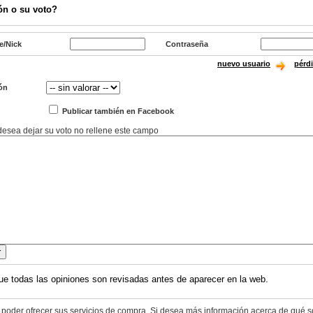
ón o su voto?
e/Nick
Contraseña
nuevo usuario
pérd
ón
Publicar también en Facebook
 desea dejar su voto no rellene este campo
ue todas las opiniones son revisadas antes de aparecer en la web.
 poder ofrecer sus servicios de compra. Si desea más información acerca de qué s