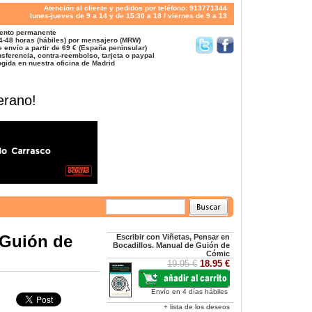
Atención al cliente y pedidos por teléfono: 913771344
lunes-jueves de 9 a 14 y de 15:30 a 18 / viernes de 9 a 13
ento permanente
4-48 horas (hábiles) por mensajero (MRW)
 envío a partir de 69 € (España peninsular)
sferencia, contra-reembolso, tarjeta o paypal
gida en nuestra oficina de Madrid
erano!
 Guión de
Escribir con Viñetas, Pensar en
Bocadillos. Manual de Guión de
Cómic
19.95 €
18.95 €
Envío en 4 días hábiles
+ lista de los deseos