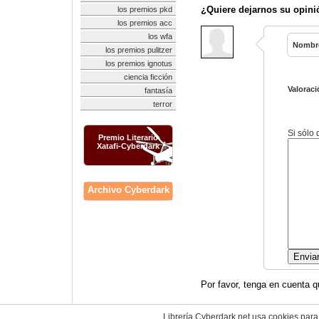
¿Quiere dejarnos su opini
los premios pkd
los premios acc
los wfa
Nombr
los premios pulitzer
los premios ignotus
ciencia ficción
Valoraci
fantasía
terror
Si sólo
Premio Literario
Xatafi-Cyberdark
Archivo Cyberdark
Por favor, tenga en cuenta q
Librería Cyberdark.net usa cookies para