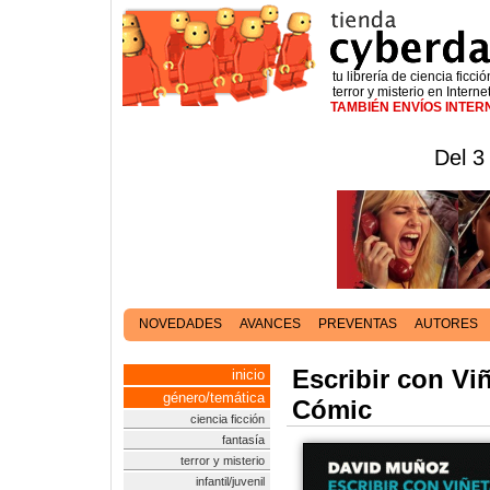
tu librería de ciencia ficció
terror y misterio en Interne
TAMBIÉN ENVÍOS INTE
Del 3
NOVEDADES
AVANCES
PREVENTAS
AUTORES
Escribir con Vi
inicio
género/temática
Cómic
ciencia ficción
fantasía
terror y misterio
infantil/juvenil