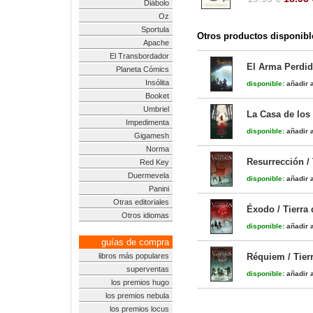
Diábolo
Oz
Sportula
Otros productos disponibl
Apache
El Transbordador
El Arma Perdida
Planeta Cómics
Insólita
disponible:
añadir a
Booket
Umbriel
La Casa de los
Impedimenta
disponible:
añadir a
Gigamesh
Norma
Resurrección /
Red Key
Duermevela
disponible:
añadir a
Panini
Otras editoriales
Éxodo / Tierra
Otros idiomas
disponible:
añadir a
guías de compra
libros más populares
Réquiem / Tier
superventas
disponible:
añadir a
los premios hugo
los premios nebula
los premios locus