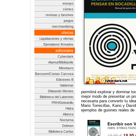
ensayo
cómics
revistas y fanzines
juegos
merchandising
ofertas
Liquidaciones y ofertas
Ejemplares firmados
editoriales
Cyberdark
Alamut/Bibliópolis
Minotauro
Barsoom/Costas Carcosa
Ediciones B
Valdemar
Dilatando Mentes
permitirá explorar y dominar t
mejor modo de presentar un pro
Biblioteca del Laberinto
necesaria para convertir tu id
PRH/Debolsillo
Mario Torrecillas, Kano y David
Hidra
ejemplos de guiones reales de 
Alianza
Nocturna
Escribir con 
Dolmen
ISBN:
9788417645
Biblioteca Carfax
19.95 €
18.95