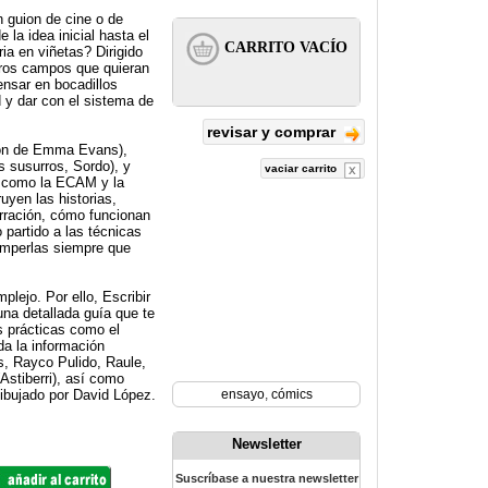
 guion de cine o de
la idea inicial hasta el
ia en viñetas? Dirigido
otros campos que quieran
ensar en bocadillos
d y dar con el sistema de
revisar y comprar
sión de Emma Evans),
s susurros, Sordo), y
vaciar carrito
s como la ECAM y la
yen las historias,
rración, cómo funcionan
partido a las técnicas
omperlas siempre que
lejo. Por ello, Escribir
na detallada guía que te
s prácticas como el
da la información
s, Rayco Pulido, Raule,
Astiberri), así como
ibujado por David López.
ensayo
,
cómics
Newsletter
Suscríbase a nuestra newsletter