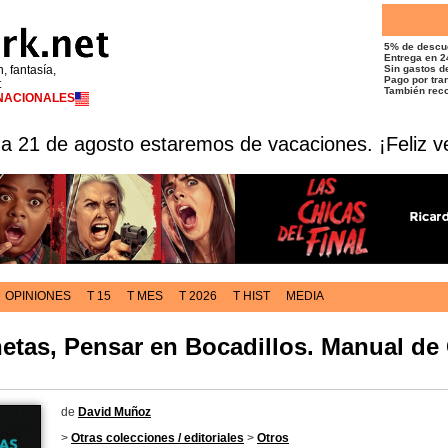
5% de descu
Entrega en 2
n, fantasía,
Sin gastos de
Pago por tran
t
También reco
RNACIONALES
 a 21 de agosto estaremos de vacaciones. ¡Feliz v
OPINIONES
T 15
T MES
T 2026
T HIST
MEDIA
ñetas, Pensar en Bocadillos. Manual de
de
David Muñoz
>
Otras colecciones / editoriales
>
Otros