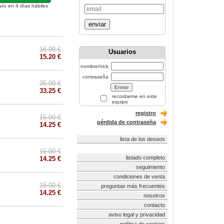
vío en 4 días hábiles
enviar
16.00 €
Usuarios
15.20 €
nombre/nick
contraseña
35.00 €
33.25 €
recordarme en este
equipo
registro
15.00 €
pérdida de contraseña
14.25 €
lista de los deseos
15.00 €
listado completo
14.25 €
seguimiento
condiciones de venta
15.00 €
preguntas más frecuentes
14.25 €
nosotros
contacto
aviso legal y privacidad