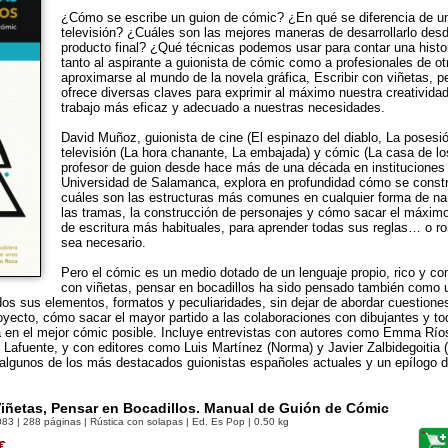
¿Cómo se escribe un guion de cómic? ¿En qué se diferencia de un
televisión? ¿Cuáles son las mejores maneras de desarrollarlo desde 
producto final? ¿Qué técnicas podemos usar para contar una histor
tanto al aspirante a guionista de cómic como a profesionales de 
aproximarse al mundo de la novela gráfica, Escribir con viñetas, p
ofrece diversas claves para exprimir al máximo nuestra creativida
trabajo más eficaz y adecuado a nuestras necesidades.
David Muñoz, guionista de cine (El espinazo del diablo, La pose
televisión (La hora chanante, La embajada) y cómic (La casa de lo
profesor de guion desde hace más de una década en institucione
Universidad de Salamanca, explora en profundidad cómo se constru
cuáles son las estructuras más comunes en cualquier forma de na
las tramas, la construcción de personajes y cómo sacar el máximo 
de escritura más habituales, para aprender todas sus reglas… o r
sea necesario.
Pero el cómic es un medio dotado de un lenguaje propio, rico y comp
con viñetas, pensar en bocadillos ha sido pensado también como u
odos sus elementos, formatos y peculiaridades, sin dejar de abordar cuestione
yecto, cómo sacar el mayor partido a las colaboraciones con dibujantes y to
ea en el mejor cómic posible. Incluye entrevistas con autores como Emma Río
 Lafuente, y con editores como Luis Martínez (Norma) y Javier Zalbidegoitia (
algunos de los más destacados guionistas españoles actuales y un epílogo d
Viñetas, Pensar en Bocadillos. Manual de Guión de Cómic
083
| 288 páginas | Rústica con solapas | Ed. Es Pop | 0.50 kg
€