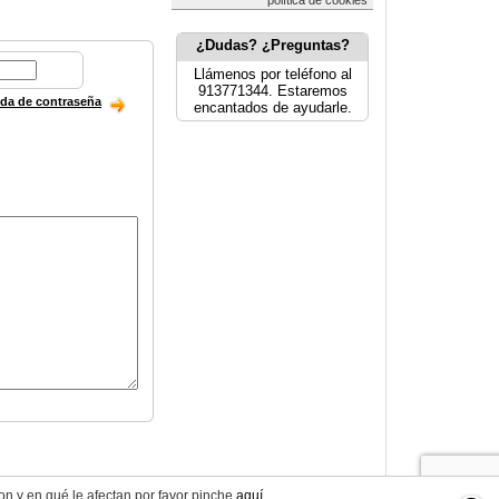
política de cookies
¿Dudas? ¿Preguntas?
Llámenos por teléfono al
913771344. Estaremos
ida de contraseña
encantados de ayudarle.
on y en qué le afectan por favor pinche
aquí
.