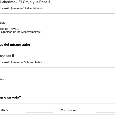
Laberinto / El Grajo y la Rosa 3
l carrito
(envío en 14 días hábiles)
dulo
eros de Troya 1
s Crónicas de los Mecavampiros 2
es del mismo autor
asticas II
l carrito
(envío en 72 horas hábiles)
itar
ón o su voto?
e/Nick
Contraseña