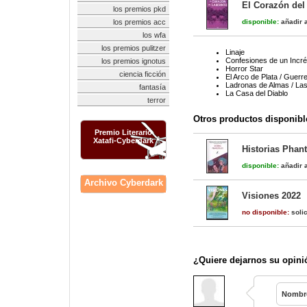
El Corazón del 
los premios pkd
los premios acc
disponible:
añadir a
los wfa
los premios pulitzer
Linaje
Confesiones de un Incré
los premios ignotus
Horror Star
ciencia ficción
El Arco de Plata / Guerr
Ladronas de Almas / La
fantasía
La Casa del Diablo
terror
Otros productos disponibl
Premio Literario
Xatafi-Cyberdark
Historias Phant
disponible:
añadir a
Archivo Cyberdark
Visiones 2022
no disponible:
solic
¿Quiere dejarnos su opini
Nombr