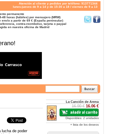
Atención al cliente y pedidos por teléfono: 913771344
lunes-jueves de 9 a 14 y de 15:30 a 18 / viernes de 9 a 13
ento permanente
4-48 horas (hábiles) por mensajero (MRW)
 envío a partir de 69 € (España peninsular)
sferencia, contra-reembolso, tarjeta o paypal
gida en nuestra oficina de Madrid
erano!
La Canción de Arena
16.90 €
16.06 €
Disponibles: 2 unidades
+ lista de los deseos
a lucha de poder