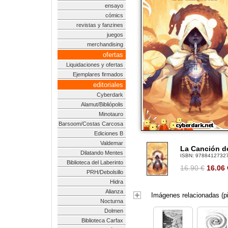
ensayo
cómics
revistas y fanzines
juegos
merchandising
ofertas
Liquidaciones y ofertas
Ejemplares firmados
editoriales
Cyberdark
Alamut/Bibliópolis
Minotauro
Barsoom/Costas Carcosa
Ediciones B
Valdemar
La Canción d
Dilatando Mentes
ISBN:
9788412732
Biblioteca del Laberinto
16.90 €
16.06
PRH/Debolsillo
Hidra
Alianza
Imágenes relacionadas (pi
Nocturna
Dolmen
Biblioteca Carfax