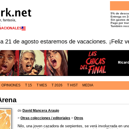
5% de descu
Entrega en 2
n, fantasía,
Sin gastos de
Pago por tran
t
También reco
RNACIONALES
 a 21 de agosto estaremos de vacaciones. ¡Feliz v
OPINIONES
T 15
T MES
T 2026
T HIST
MEDIA
Arena
de
David Mancera Araujo
>
Otras colecciones / editoriales
>
Otros
Nilo, una joven cazadora de serpientes, se verá involucrada en un