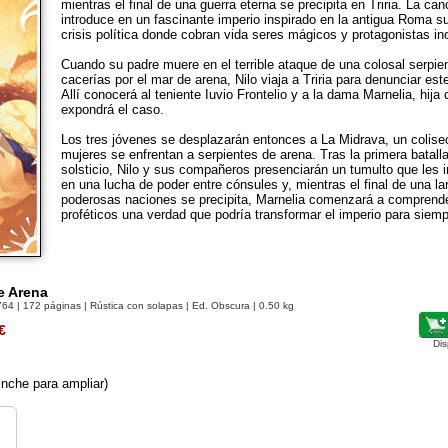
mientras el final de una guerra eterna se precipita en Triria. La ca
introduce en un fascinante imperio inspirado en la antigua Roma 
crisis política donde cobran vida seres mágicos y protagonistas in
Cuando su padre muere en el terrible ataque de una colosal serpie
cacerías por el mar de arena, Nilo viaja a Triria para denunciar es
Allí conocerá al teniente Iuvio Frontelio y a la dama Marnelia, hija
expondrá el caso.
Los tres jóvenes se desplazarán entonces a La Midrava, un colise
mujeres se enfrentan a serpientes de arena. Tras la primera batall
solsticio, Nilo y sus compañeros presenciarán un tumulto que les i
en una lucha de poder entre cónsules y, mientras el final de una la
poderosas naciones se precipita, Marnelia comenzará a comprend
proféticos una verdad que podría transformar el imperio para siemp
e Arena
764
| 172 páginas | Rústica con solapas | Ed. Obscura | 0.50 kg
€
Dis
nche para ampliar)