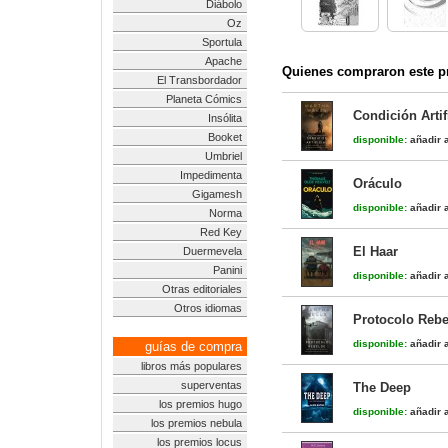
Diábolo
Oz
Sportula
Apache
Quienes compraron este pr
El Transbordador
Planeta Cómics
Condición Artif
Insólita
Booket
disponible:
añadir a
Umbriel
Impedimenta
Oráculo
Gigamesh
disponible:
añadir a
Norma
Red Key
El Haar
Duermevela
Panini
disponible:
añadir a
Otras editoriales
Otros idiomas
Protocolo Rebe
disponible:
añadir a
guías de compra
libros más populares
superventas
The Deep
los premios hugo
disponible:
añadir a
los premios nebula
los premios locus