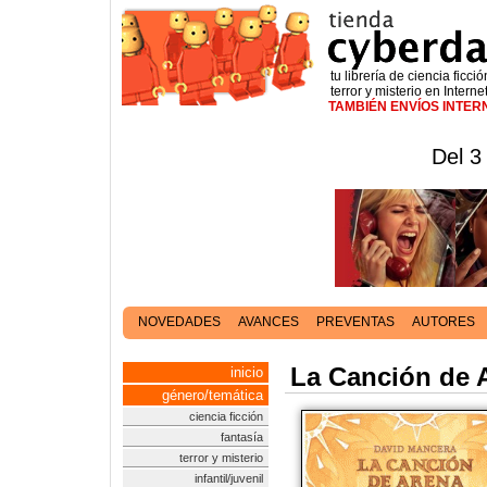
tu librería de ciencia ficció
terror y misterio en Interne
TAMBIÉN ENVÍOS INTE
Del 3
NOVEDADES
AVANCES
PREVENTAS
AUTORES
La Canción de 
inicio
género/temática
ciencia ficción
fantasía
terror y misterio
infantil/juvenil