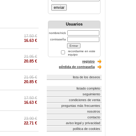
enviar
Usuarios
nombre/nick
17.50 €
contraseña
16.63 €
recordarme en este
equipo
21.95 €
20.85 €
registro
pérdida de contraseña
21.95 €
lista de los deseos
20.85 €
listado completo
seguimiento
17.50 €
condiciones de venta
16.63 €
preguntas más frecuentes
nosotros
contacto
23.90 €
22.71 €
aviso legal y privacidad
política de cookies