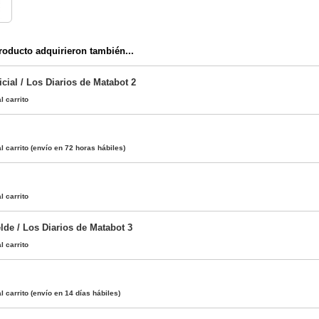
oducto adquirieron también...
icial / Los Diarios de Matabot 2
l carrito
l carrito
(envío en 72 horas hábiles)
l carrito
lde / Los Diarios de Matabot 3
l carrito
l carrito
(envío en 14 días hábiles)