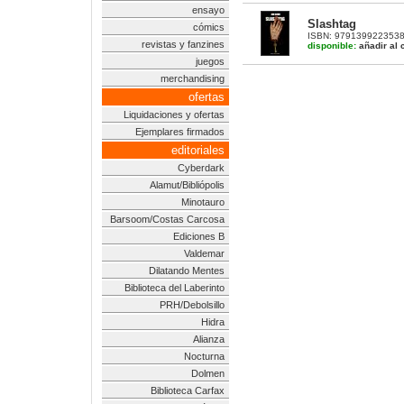
ensayo
Slashtag
cómics
ISBN: 9791399223538 |
revistas y fanzines
disponible:
añadir al c
juegos
merchandising
ofertas
Liquidaciones y ofertas
Ejemplares firmados
editoriales
Cyberdark
Alamut/Bibliópolis
Minotauro
Barsoom/Costas Carcosa
Ediciones B
Valdemar
Dilatando Mentes
Biblioteca del Laberinto
PRH/Debolsillo
Hidra
Alianza
Nocturna
Dolmen
Biblioteca Carfax