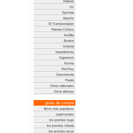
Diábolo
Oz
Sportula
Apache
El Transbordador
Planeta Cómics
Insólita
Booket
Umbriel
Impedimenta
Gigamesh
Norma
Red Key
Duermevela
Panini
Otras editoriales
Otros idiomas
guías de compra
libros más populares
superventas
los premios hugo
los premios nebula
los premios locus