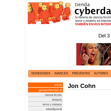
tu librería de ciencia ficció
terror y misterio en Interne
TAMBIÉN ENVÍOS INTE
Del 3
NOVEDADES
AVANCES
PREVENTAS
AUTORES
Jon Cohn
inicio
género/temática
ciencia ficción
fantasía
terror y misterio
infantil/juvenil