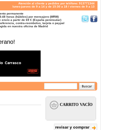
Atención al cliente y pedidos por teléfono: 913771344
lunes-jueves de 9 a 14 y de 15:30 a 18 / viernes de 9 a 13
ento permanente
4-48 horas (hábiles) por mensajero (MRW)
 envío a partir de 69 € (España peninsular)
sferencia, contra-reembolso, tarjeta o paypal
gida en nuestra oficina de Madrid
erano!
revisar y comprar