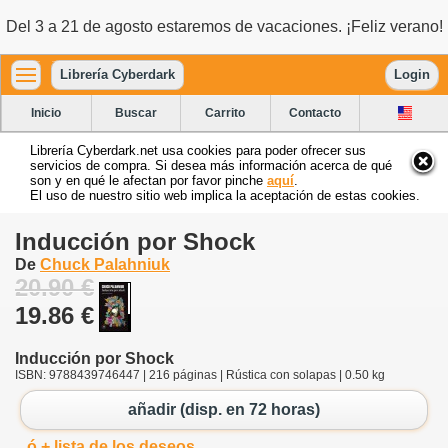
Del 3 a 21 de agosto estaremos de vacaciones. ¡Feliz verano!
Librería Cyberdark
Login
Inicio
Buscar
Carrito
Contacto
Librería Cyberdark.net usa cookies para poder ofrecer sus
servicios de compra. Si desea más información acerca de qué
son y en qué le afectan por favor pinche
aquí
.
El uso de nuestro sitio web implica la aceptación de estas cookies.
Inducción por Shock
De
Chuck Palahniuk
20.90 €
19.86 €
Inducción por Shock
ISBN: 9788439746447 | 216 páginas | Rústica con solapas | 0.50 kg
añadir (disp. en 72 horas)
ó + lista de los deseos