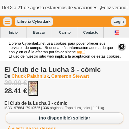
Del 3 a 21 de agosto estaremos de vacaciones. ¡Feliz verano!
Librería Cyberdark
Login
Inicio
Buscar
Carrito
Contacto
Librería Cyberdark.net usa cookies para poder ofrecer sus
servicios de compra. Si desea más información acerca de qué
son y en qué le afectan por favor pinche
aquí
.
El uso de nuestro sitio web implica la aceptación de estas cookies.
El Club de la Lucha 3 - cómic
De
Chuck Palahniuk
,
Cameron Stewart
29.90 €
28.41 €
El Club de la Lucha 3 - cómic
ISBN: 9788417910525 | 336 páginas | Tapa dura, color | 1.11 kg
(no disponible) solicitar
ó + lista de los deseos