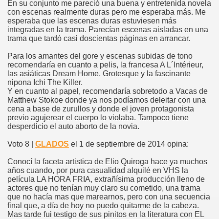
En su conjunto me pareció una buena y entretenida novela
con escenas realmente duras pero me esperaba más. Me
esperaba que las escenas duras estuviesen más
integradas en la trama. Parecían escenas aisladas en una
trama que tardó casi doscientas páginas en arrancar.
Para los amantes del gore y escenas subidas de tono
recomendaría en cuanto a pelis, la francesa A L´Intérieur,
las asiáticas Dream Home, Grotesque y la fascinante
nipona Ichi The Killer.
Y en cuanto al papel, recomendaría sobretodo a Vacas de
Matthew Stokoe donde ya nos podíamos deleitar con una
cena a base de zurullos y donde el joven protagonista
previo agujerear el cuerpo lo violaba. Tampoco tiene
desperdicio el auto aborto de la novia.
Voto 8 |
GLADOS
el 1 de septiembre de 2014 opina:
Conocí la faceta artistica de Elio Quiroga hace ya muchos
años cuando, por pura casualidad alquilé en VHS la
película LA HORA FRIA, extrañísima producción lleno de
actores que no tenían muy claro su cometido, una trama
que no hacía mas que marearnos, pero con una secuencia
final que, a día de hoy no puedo quitarme de la cabeza.
Mas tarde fui testigo de sus pinitos en la literatura con EL