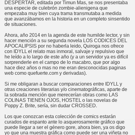
DESPERTAR, editada por Timun Mas, se nos presentaba
una especie de culebrón zombie-alienigena que
empezaba muy bien cuya trama transmutaba a medida
que avanzábamos en la historia en un completo sinsentido
de situaciones.
Ahora, año 2014 en la agenda de este humilde lector, y sin
hacer mención a su segunda novela LOS CODICES DEL
APOCALIPSIS por no haberla leido, Quiroga nos ofrece
con IDYLL el relato mas inmoral, salvaje y repulsivo que
he leído a lo largo de este año (y a un servidor ya es difícil
sorprenderle en el campo de lo macabro, que por algo
hace diez años o mas no me eran desconocidas paginas
web como quefuerte.com y derivadas).
Si me obligaran a buscar comparaciones entre IDYLL y
otras creaciones literarias y/o cinematográficas, aparte de
la sobrada mención que merecerían obras como LAS
COLINAS TIENEN OJOS, HOSTEL o las novelas de
Poppy Z. Brite, sería, sin dudar CROSSED.
Los que conozcan esta colección de comics estarán
curados de espanto ante lo asquerosamente gráfico que
puede llegar a ser el género gore, ahora bien, ya os digo
yo que una muestra gráfica como puede ser una viñeta no