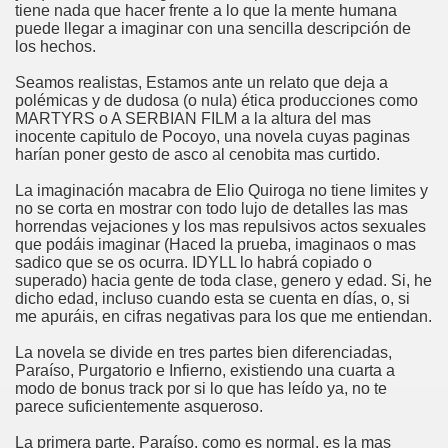
tiene nada que hacer frente a lo que la mente humana
puede llegar a imaginar con una sencilla descripción de
los hechos.
Seamos realistas, Estamos ante un relato que deja a
polémicas y de dudosa (o nula) ética producciones como
MARTYRS o A SERBIAN FILM a la altura del mas
inocente capitulo de Pocoyo, una novela cuyas paginas
harían poner gesto de asco al cenobita mas curtido.
La imaginación macabra de Elio Quiroga no tiene limites y
no se corta en mostrar con todo lujo de detalles las mas
horrendas vejaciones y los mas repulsivos actos sexuales
que podáis imaginar (Haced la prueba, imaginaos o mas
sadico que se os ocurra. IDYLL lo habrá copiado o
superado) hacia gente de toda clase, genero y edad. Si, he
dicho edad, incluso cuando esta se cuenta en días, o, si
me apuráis, en cifras negativas para los que me entiendan.
La novela se divide en tres partes bien diferenciadas,
Paraíso, Purgatorio e Infierno, existiendo una cuarta a
modo de bonus track por si lo que has leído ya, no te
parece suficientemente asqueroso.
La primera parte, Paraíso, como es normal, es la mas