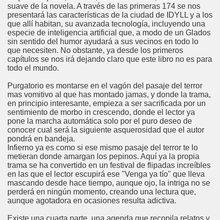
suave de la novela. A través de las primeras 174 se nos
presentará las características de la ciudad de IDYLL y a los
que allí habitan, su avanzada tecnología, incluyendo una
especie de inteligencia artificial que, a modo de un Glados
sin sentido del humor ayudará a sus vecinos en todo lo
que necesiten. No obstante, ya desde los primeros
capítulos se nos irá dejando claro que este libro no es para
todo el mundo.
Purgatorio es montarse en el vagón del pasaje del terror
mas vomitivo al que has montado jamas, y donde la trama,
en principio interesante, empieza a ser sacrificada por un
sentimiento de morbo in crescendo, donde el lector ya
pone la marcha automática solo por el puro deseo de
conocer cual será la siguiente asquerosidad que el autor
pondrá en bandeja.
Infierno ya es como si ese mismo pasaje del terror te lo
metieran donde amargan los pepinos. Aquí ya la propia
trama se ha convertido en un festival de flipadas increíbles
en las que el lector escupirá ese "Venga ya tío" que lleva
mascando desde hace tiempo, aunque ojo, la intriga no se
perderá en ningún momento, creando una lectura que,
aunque agotadora en ocasiones resulta adictiva.
Existe una cuarta parte, una agenda que recopila relatos y