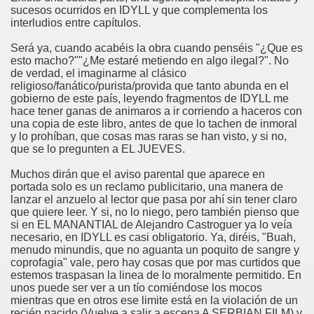
sucesos ocurridos en IDYLL y que complementa los
interludios entre capítulos.
Será ya, cuando acabéis la obra cuando penséis "¿Que es
esto macho?""¿Me estaré metiendo en algo ilegal?". No
de verdad, el imaginarme al clásico
religioso/fanático/purista/provida que tanto abunda en el
gobierno de este país, leyendo fragmentos de IDYLL me
hace tener ganas de animaros a ir corriendo a haceros con
una copia de este libro, antes de que lo tachen de inmoral
y lo prohíban, que cosas mas raras se han visto, y si no,
que se lo pregunten a EL JUEVES.
Muchos dirán que el aviso parental que aparece en
portada solo es un reclamo publicitario, una manera de
lanzar el anzuelo al lector que pasa por ahí sin tener claro
que quiere leer. Y si, no lo niego, pero también pienso que
si en EL MANANTIAL de Alejandro Castroguer ya lo veía
necesario, en IDYLL es casi obligatorio. Ya, diréis, "Buah,
menudo minundis, que no aguanta un poquito de sangre y
coprofagia" vale, pero hay cosas que por mas curtidos que
estemos traspasan la linea de lo moralmente permitido. En
unos puede ser ver a un tío comiéndose los mocos
mientras que en otros ese limite está en la violación de un
recién nacido (Vuelve a salir a escena A SERBIAN FILM) y