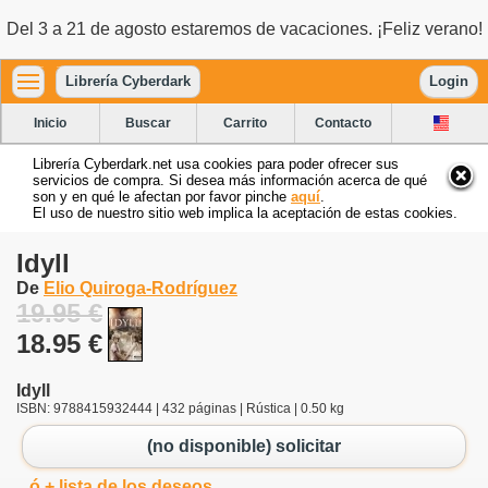
Del 3 a 21 de agosto estaremos de vacaciones. ¡Feliz verano!
Librería Cyberdark
Login
Inicio
Buscar
Carrito
Contacto
Librería Cyberdark.net usa cookies para poder ofrecer sus
servicios de compra. Si desea más información acerca de qué
son y en qué le afectan por favor pinche
aquí
.
El uso de nuestro sitio web implica la aceptación de estas cookies.
Idyll
De
Elio Quiroga-Rodríguez
19.95 €
18.95 €
Idyll
ISBN: 9788415932444 | 432 páginas | Rústica | 0.50 kg
(no disponible) solicitar
ó + lista de los deseos