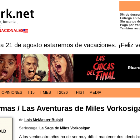
5% de descu
Entrega en 2
n, fantasía,
Sin gastos de
Pago por tran
t
También reco
RNACIONALES
 a 21 de agosto estaremos de vacaciones. ¡Feliz v
OPINIONES
T 15
T MES
T 2026
T HIST
MEDIA
mas / Las Aventuras de Miles Vorkosig
de
Lois McMaster Bujold
Serie/saga:
La Saga de Miles Vorkosigan
A los venticuatro años ha de ser muy difícil mantener dos identida