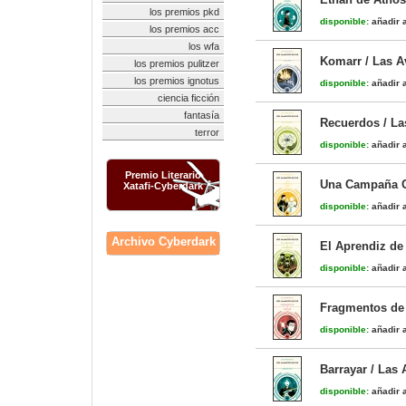
los premios pkd
disponible:
añadir a
los premios acc
los wfa
Komarr / Las A
los premios pulitzer
los premios ignotus
disponible:
añadir a
ciencia ficción
fantasía
Recuerdos / La
terror
disponible:
añadir a
Premio Literario
Una Campaña Ci
Xatafi-Cyberdark
disponible:
añadir a
Archivo Cyberdark
El Aprendiz de
disponible:
añadir a
Fragmentos de 
disponible:
añadir a
Barrayar / Las
disponible:
añadir a