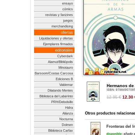
ensayo
cómics
revistas y fanzines
juegos
merchandising
ofertas
Liquidaciones y ofertas
Ejemplares firmados
editoriales
Cyberdark
Alamut/Bibliópolis
Minotauro
Barsoom/Costas Carcosa
Ediciones B
Valdemar
Hermanos de 
ISBN:
9788490708
Dilatando Mentes
Biblioteca del Laberinto
12.95 €
12.30
PRH/Debolsillo
Hidra
Otros productos relaciona
Alianza
Nocturna
Dolmen
Fronteras del I
Biblioteca Carfax
disponible:
añadir a