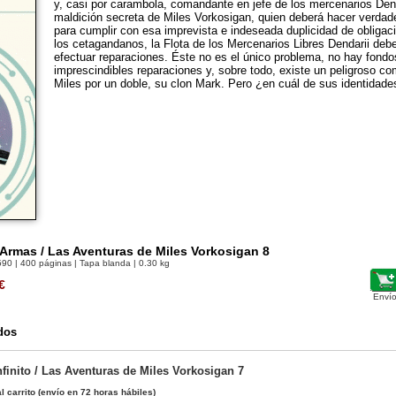
y, casi por carambola, comandante en jefe de los mercenarios Dend
maldición secreta de Miles Vorkosigan, quien deberá hacer verda
para cumplir con esa imprevista e indeseada duplicidad de obligac
los cetagandanos, la Flota de los Mercenarios Libres Dendarii debe 
efectuar reparaciones. Éste no es el único problema, no hay fond
imprescindibles reparaciones y, sobre todo, existe un peligroso c
Miles por un doble, su clon Mark. Pero ¿en cuál de sus identidades
Armas / Las Aventuras de Miles Vorkosigan 8
590
| 400 páginas | Tapa blanda | 0.30 kg
€
Envío
dos
nfinito / Las Aventuras de Miles Vorkosigan 7
l carrito
(envío en 72 horas hábiles)