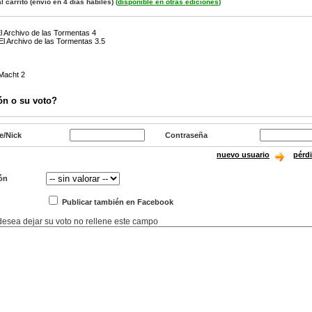
l carrito
(envío en 4 días hábiles)
(
disponible en otras ediciones
)
El Archivo de las Tormentas 4
El Archivo de las Tormentas 3.5
 Macht 2
ón o su voto?
e/Nick
Contraseña
nuevo usuario
pérd
ón
Publicar también en Facebook
 desea dejar su voto no rellene este campo