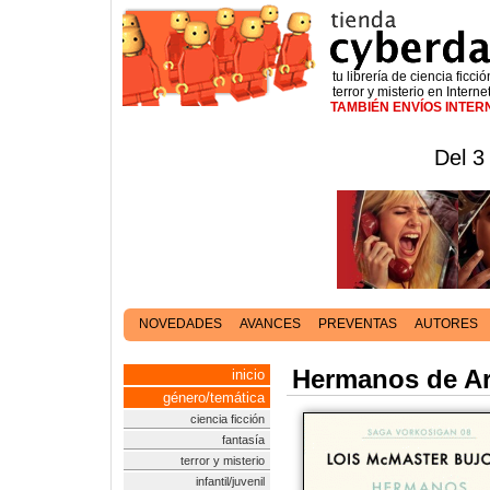
tu librería de ciencia ficció
terror y misterio en Interne
TAMBIÉN ENVÍOS INTE
Del 3
NOVEDADES
AVANCES
PREVENTAS
AUTORES
Hermanos de Ar
inicio
género/temática
ciencia ficción
fantasía
terror y misterio
infantil/juvenil