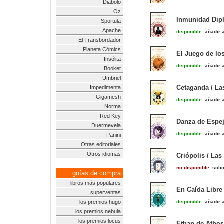
Diábolo
Oz
Inmunidad Dipl
Sportula
Apache
disponible:
añadir a
El Transbordador
Planeta Cómics
El Juego de lo
Insólita
disponible:
añadir a
Booket
Umbriel
Cetaganda / La
Impedimenta
Gigamesh
disponible:
añadir a
Norma
Red Key
Danza de Espej
Duermevela
disponible:
añadir a
Panini
Otras editoriales
Otros idiomas
Criópolis / La
no disponible:
solic
guías de compra
libros más populares
En Caída Libre
superventas
los premios hugo
disponible:
añadir a
los premios nebula
los premios locus
Ethan de Athos