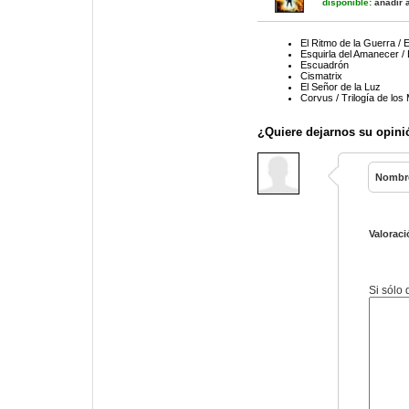
disponible:
añadir a
El Ritmo de la Guerra / 
Esquirla del Amanecer / 
Escuadrón
Cismatrix
El Señor de la Luz
Corvus / Trilogía de los
¿Quiere dejarnos su opini
Nombr
Valoraci
Si sólo