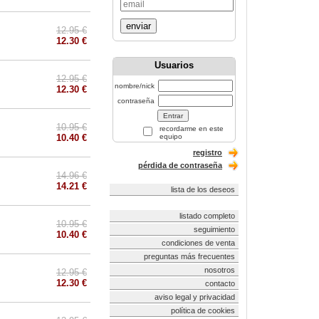
enviar
12.95 €
12.30 €
Usuarios
12.95 €
nombre/nick
12.30 €
contraseña
10.95 €
recordarme en este
10.40 €
equipo
registro
pérdida de contraseña
14.96 €
14.21 €
lista de los deseos
listado completo
10.95 €
seguimiento
10.40 €
condiciones de venta
preguntas más frecuentes
nosotros
12.95 €
12.30 €
contacto
aviso legal y privacidad
política de cookies