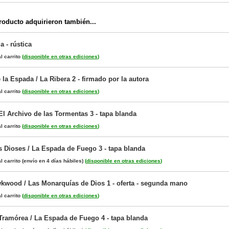
oducto adquirieron también...
a - rústica
l carrito
(
disponible en otras ediciones
)
e la Espada / La Ribera 2 - firmado por la autora
l carrito
(
disponible en otras ediciones
)
El Archivo de las Tormentas 3 - tapa blanda
l carrito
(
disponible en otras ediciones
)
s Dioses / La Espada de Fuego 3 - tapa blanda
l carrito
(envío en 4 días hábiles)
(
disponible en otras ediciones
)
wkwood / Las Monarquías de Dios 1 - oferta - segunda mano
l carrito
(
disponible en otras ediciones
)
Tramórea / La Espada de Fuego 4 - tapa blanda