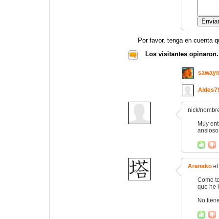
Por favor, tenga en cuenta q
Los visitantes opinaron.
saway
Aldes7
nick/nombre
Muy ent
ansioso
Aranako
el
Como to
que he l
No tiene