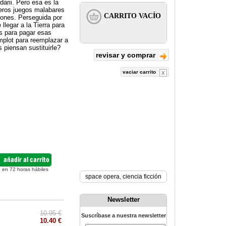
arii. Pero esa es la
deros juegos malabares
iones. Perseguida por
llegar a la Tierra para
os para pagar esas
omplot para reemplazar a
 piensan sustituirle?
revisar y comprar
vaciar carrito
 en 72 horas hábiles
space opera
,
ciencia ficción
Newsletter
10.95 €
Suscríbase a nuestra newsletter
10.40 €