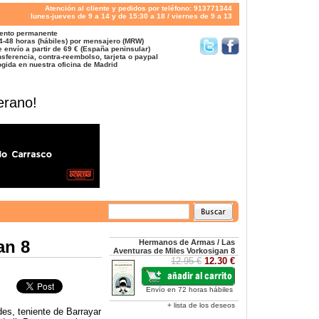
Atención al cliente y pedidos por teléfono: 913771344
lunes-jueves de 9 a 14 y de 15:30 a 18 / viernes de 9 a 13
ento permanente
4-48 horas (hábiles) por mensajero (MRW)
 envío a partir de 69 € (España peninsular)
sferencia, contra-reembolso, tarjeta o paypal
gida en nuestra oficina de Madrid
erano!
an 8
Hermanos de Armas / Las
Aventuras de Miles Vorkosigan 8
12.95 €
12.30 €
Envío en 72 horas hábiles
+ lista de los deseos
des, teniente de Barrayar