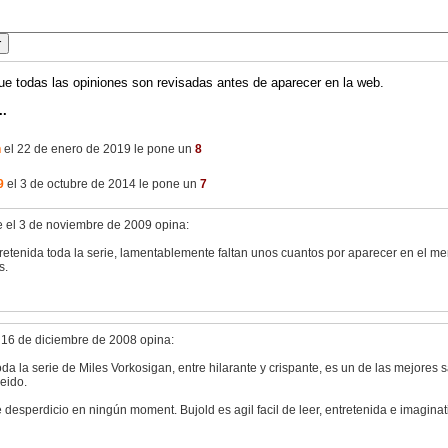
ue todas las opiniones son revisadas antes de aparecer en la web.
..
n
el 22 de enero de 2019 le pone un
8
9
el 3 de octubre de 2014 le pone un
7
 el 3 de noviembre de 2009 opina:
retenida toda la serie, lamentablemente faltan unos cuantos por aparecer en el 
s.
 16 de diciembre de 2008 opina:
da la serie de Miles Vorkosigan, entre hilarante y crispante, es un de las mejore
eido.
 desperdicio en ningún moment. Bujold es agil facil de leer, entretenida e imaginat