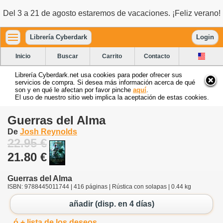
Del 3 a 21 de agosto estaremos de vacaciones. ¡Feliz verano!
Librería Cyberdark
Login
Inicio
Buscar
Carrito
Contacto
Librería Cyberdark.net usa cookies para poder ofrecer sus
servicios de compra. Si desea más información acerca de qué
son y en qué le afectan por favor pinche
aquí
.
El uso de nuestro sitio web implica la aceptación de estas cookies.
Guerras del Alma
De
Josh Reynolds
22.95 €
21.80 €
Guerras del Alma
ISBN: 9788445011744 | 416 páginas | Rústica con solapas | 0.44 kg
añadir (disp. en 4 días)
ó + lista de los deseos