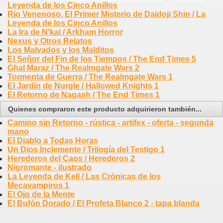
Leyenda de los Cinco Anillos
Río Venenoso. El Primer Misterio de Daidoji Shin / La
Leyenda de los Cinco Anillos
La Ira de N'kai / Arkham Horror
Nexus y Otros Relatos
Los Malvados y los Malditos
El Señor del Fin de los Tiempos / The End Times 5
Ghal Maraz / The Realmgate Wars 2
Tormenta de Guerra / The Realmgate Wars 1
El Jardín de Nurgle / Hallowed Knights 1
El Retorno de Nagash / The End Times 1
Quienes compraron este producto adquirieron también...
Camino sin Retorno - rústica - artifex - oferta - segunda
mano
El Diablo a Todas Horas
Un Dios Inclemente / Trilogía del Testigo 1
Herederos del Caos / Herederos 2
Nigromante - ilustrado
La Leyenda de Kell / Las Crónicas de los
Mecavampiros 1
El Ojo de la Mente
El Bufón Dorado / El Profeta Blanco 2 - tapa blanda