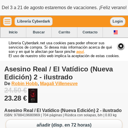
Del 3 a 21 de agosto estaremos de vacaciones. ¡Feliz verano!
Librería Cyberdark
Login
Inicio
Buscar
Carrito
Contacto
Librería Cyberdark.net usa cookies para poder ofrecer sus
servicios de compra. Si desea más información acerca de qué
son y en qué le afectan por favor pinche
aquí
.
El uso de nuestro sitio web implica la aceptación de estas cookies.
Asesino Real / El Vatídico (Nueva
Edición) 2 - ilustrado
De
Robin Hobb
,
Magali Villeneuve
24.50 €
23.28 €
Asesino Real / El Vatídico (Nueva Edición) 2 - ilustrado
ISBN: 9788419680969 | 704 páginas | Rústica con solapas, b/n | 0.83 kg
añadir (disp. en 72 horas)