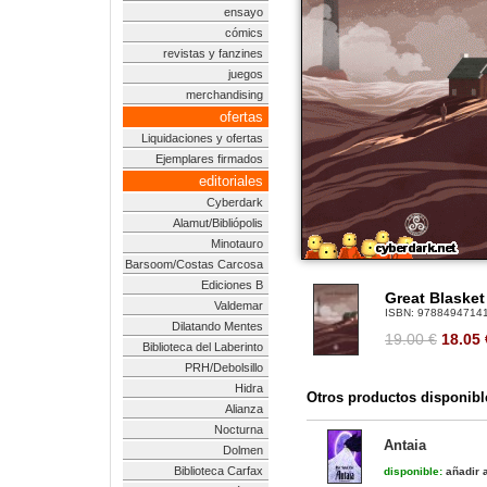
ensayo
cómics
revistas y fanzines
juegos
merchandising
ofertas
Liquidaciones y ofertas
Ejemplares firmados
editoriales
Cyberdark
Alamut/Bibliópolis
Minotauro
Barsoom/Costas Carcosa
Ediciones B
Great Blasket
Valdemar
ISBN:
9788494714
Dilatando Mentes
19.00 €
18.05
Biblioteca del Laberinto
PRH/Debolsillo
Hidra
Otros productos disponibl
Alianza
Nocturna
Antaia
Dolmen
Biblioteca Carfax
disponible:
añadir a