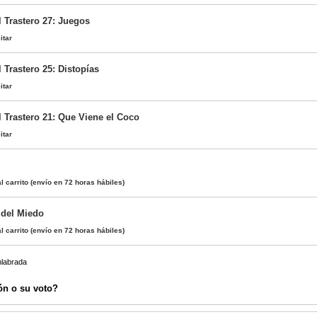
l Trastero 27: Juegos
itar
 Trastero 25: Distopías
itar
l Trastero 21: Que Viene el Coco
itar
l carrito
(envío en 72 horas hábiles)
 del Miedo
l carrito
(envío en 72 horas hábiles)
nlabrada
ón o su voto?