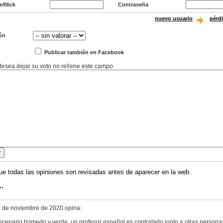
e/Nick
Contraseña
nuevo usuario
pérd
ón
Publicar también en Facebook
 desea dejar su voto no rellene este campo
ue todas las opiniones son revisadas antes de aparecer en la web.
..
5 de noviembre de 2020 opina:
scenario húmedo y verde, un profesor español es contratado junto a otras persona