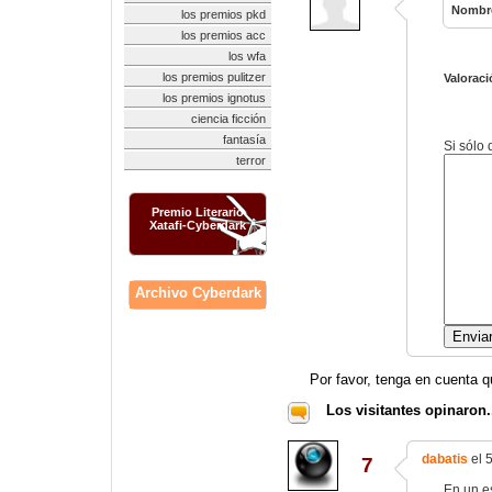
Nombr
los premios pkd
los premios acc
los wfa
los premios pulitzer
Valoraci
los premios ignotus
ciencia ficción
fantasía
Si sólo
terror
Premio Literario
Xatafi-Cyberdark
Archivo Cyberdark
Por favor, tenga en cuenta q
Los visitantes opinaron.
dabatis
el 
7
En un e