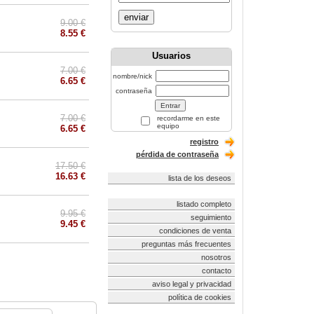
enviar
9.00 €
8.55 €
Usuarios
7.00 €
nombre/nick
6.65 €
contraseña
7.00 €
recordarme en este
equipo
6.65 €
registro
pérdida de contraseña
17.50 €
16.63 €
lista de los deseos
listado completo
9.95 €
seguimiento
9.45 €
condiciones de venta
preguntas más frecuentes
nosotros
contacto
aviso legal y privacidad
política de cookies