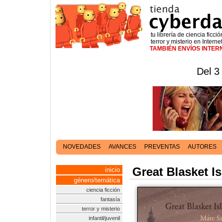
tu librería de ciencia ficció
terror y misterio en Interne
TAMBIÉN ENVÍOS INTE
Del 3
NOVEDADES
AVANCES
PREVENTAS
AUTORES
Great Blasket I
inicio
género/temática
ciencia ficción
fantasía
terror y misterio
infantil/juvenil