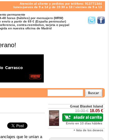
Atención al cliente y pedidos por teléfono: 913771344
lunes-jueves de 9 a 14 y de 15:30 a 18 / viernes de 9 a 13
ento permanente
4-48 horas (hábiles) por mensajero (MRW)
 envío a partir de 69 € (España peninsular)
sferencia, contra-reembolso, tarjeta o paypal
gida en nuestra oficina de Madrid
erano!
Great Blasket Island
19.00 €
18.05 €
Envío en 10 días hábiles
+ lista de los deseos
 anclajes que le unían a