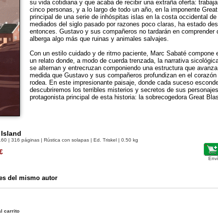
su vida cotidiana y que acaba de recibir una extraña oferta: trabaja
cinco personas, y a lo largo de todo un año, en la imponente Great
principal de una serie de inhóspitas islas en la costa occidental d
mediados del siglo pasado por razones poco claras, ha estado de
entonces. Gustavo y sus compañeros no tardarán en comprender q
alberga algo más que ruinas y animales salvajes.
Con un estilo cuidado y de ritmo paciente, Marc Sabaté compone e
un relato donde, a modo de cuerda trenzada, la narrativa sicológica,
se alternan y entrecruzan componiendo una estructura que avanza
medida que Gustavo y sus compañeros profundizan en el corazón 
rodea. En este impresionante paisaje, donde cada suceso esconde
descubriremos los terribles misterios y secretos de sus personajes 
protagonista principal de esta historia: la sobrecogedora Great Bla
 Island
160
| 316 páginas | Rústica con solapas | Ed. Triskel | 0.50 kg
€
Env
es del mismo autor
l carrito