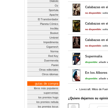
Diábolo
Oz
Calabazas en e
Sportula
no disponible:
solic
Apache
El Transbordador
Calabazas en el
Planeta Cómics
Insólita
no disponible:
solic
Booket
Umbriel
Calabazas en e
Impedimenta
no disponible:
solic
Gigamesh
Norma
Red Key
Supermalia
Duermevela
disponible:
añadir a
Panini
Otras editoriales
En los Albores
Otros idiomas
disponible:
añadir a
guías de compra
libros más populares
Lovecraft. Mitos de Fue
superventas
los premios hugo
¿Quiere dejarnos su opini
los premios nebula
los premios locus