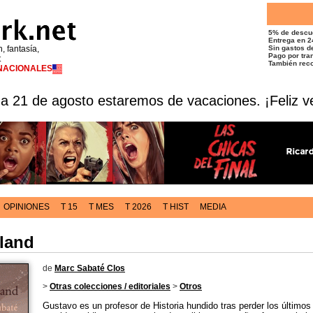
5% de descu
Entrega en 2
n, fantasía,
Sin gastos de
Pago por tran
t
También reco
RNACIONALES
 a 21 de agosto estaremos de vacaciones. ¡Feliz v
OPINIONES
T 15
T MES
T 2026
T HIST
MEDIA
sland
de
Marc Sabaté Clos
>
Otras colecciones / editoriales
>
Otros
Gustavo es un profesor de Historia hundido tras perder los últimos