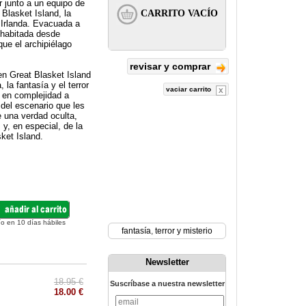
r junto a un equipo de
 Blasket Island, la
e Irlanda. Evacuada a
shabitada desde
ue el archipiélago
revisar y comprar
n Great Blasket Island
 la fantasía y el terror
vaciar carrito
 en complejidad a
del escenario que les
 una verdad oculta,
y, en especial, de la
sket Island.
ío en 10 días hábiles
fantasía
,
terror y misterio
Newsletter
18.95 €
Suscríbase a nuestra newsletter
18.00 €