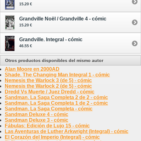
15.20 €
Grandville Noël / Grandville 4 - cómic
15.20 €
Grandville. Integral - cómic
46.55 €
Otros productos disponibles del mismo autor
Alan Moore en 2000AD
Shade. The Changing Man Integral 1 - cómic
Nemesis the Warlock 3 (de 5) - cómic
Nemesis the Warlock 2 (de 5) - cómic
Dredd Vs Muerte / Juez Dredd - cómic
Sandman. La Saga Completa 2 de 2 - cómic
Sandman. La Saga Completa 1 de 2 - cómic
Sandman. La Saga Completa - cómic
Sandman Deluxe 4 - cómic
Sandman Deluxe 3 - cómic
Fábulas: Edición de Lujo 15 - cómic
Las Aventuras de Luther Arkwright (Integral) - cómic
El Corazón del Imperio (Integral) - cómic