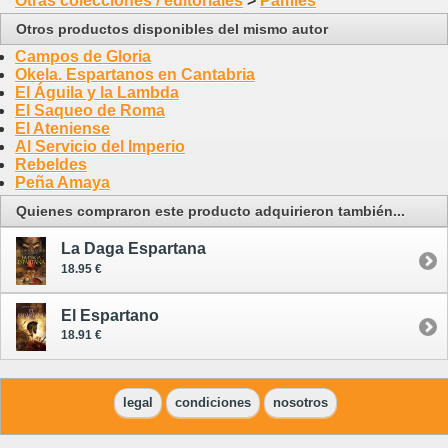
Otras colecciones / editoriales
>
Pàmies
Otros productos disponibles del mismo autor
Campos de Gloria
Okela. Espartanos en Cantabria
El Águila y la Lambda
El Saqueo de Roma
El Ateniense
Al Servicio del Imperio
Rebeldes
Peña Amaya
Quienes compraron este producto adquirieron también...
La Daga Espartana
18.95 €
El Espartano
18.91 €
legal
condiciones
nosotros