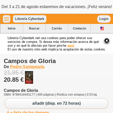
Del 3 a 21 de agosto estaremos de vacaciones. ¡Feliz verano!
Librería Cyberdark
Login
Inicio
Buscar
Carrito
Contacto
Librería Cyberdark.net usa cookies para poder ofrecer sus
servicios de compra. Si desea más información acerca de qué
son y en qué le afectan por favor pinche
aquí
.
El uso de nuestro sitio web implica la aceptación de estas cookies.
Campos de Gloria
De
Pedro Santamaría
21.95 €
20.85 €
Campos de Gloria
ISBN: 9788418491177 | 400 páginas | Rústica con solapas | 0.53 kg
añadir (disp. en 72 horas)
ó + lista de los deseos