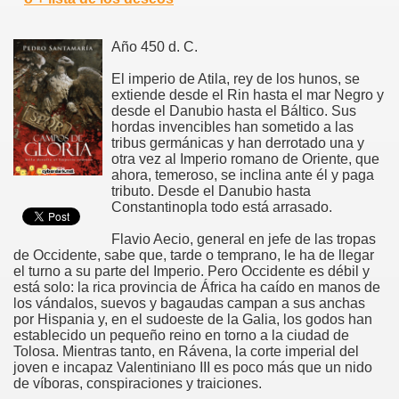
Año 450 d. C.
El imperio de Atila, rey de los hunos, se
extiende desde el Rin hasta el mar Negro y
desde el Danubio hasta el Báltico. Sus
hordas invencibles han sometido a las
tribus germánicas y han derrotado una y
otra vez al Imperio romano de Oriente, que
ahora, temeroso, se inclina ante él y paga
tributo. Desde el Danubio hasta
Constantinopla todo está arrasado.
Flavio Aecio, general en jefe de las tropas
de Occidente, sabe que, tarde o temprano, le ha de llegar
el turno a su parte del Imperio. Pero Occidente es débil y
está solo: la rica provincia de África ha caído en manos de
los vándalos, suevos y bagaudas campan a sus anchas
por Hispania y, en el sudoeste de la Galia, los godos han
establecido un pequeño reino en torno a la ciudad de
Tolosa. Mientras tanto, en Rávena, la corte imperial del
joven e incapaz Valentiniano III es poco más que un nido
de víboras, conspiraciones y traiciones.