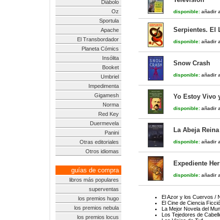
Diábolo
Oz
disponible:
añadir a
Sportula
Serpientes. El 
Apache
El Transbordador
disponible:
añadir a
Planeta Cómics
Insólita
Snow Crash
Booket
disponible:
añadir a
Umbriel
Impedimenta
Gigamesh
Yo Estoy Vivo y
Norma
disponible:
añadir a
Red Key
Duermevela
La Abeja Reina
Panini
Otras editoriales
disponible:
añadir a
Otros idiomas
Expediente Her
guías de compra
disponible:
añadir a
libros más populares
superventas
El Azor y los Cuervos /
los premios hugo
El Cine de Ciencia Ficci
los premios nebula
La Mejor Novela del Mu
Los Tejedores de Cabell
los premios locus