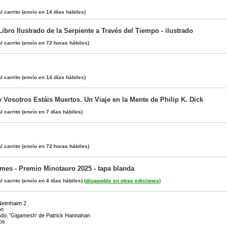
l carrito
(envío en 14 días hábiles)
Libro Ilustrado de la Serpiente a Través del Tiempo - ilustrado
l carrito
(envío en 72 horas hábiles)
l carrito
(envío en 14 días hábiles)
 Vosotros Estáis Muertos. Un Viaje en la Mente de Philip K. Dick
l carrito
(envío en 7 días hábiles)
l carrito
(envío en 72 horas hábiles)
mes - Premio Minotauro 2025 - tapa blanda
l carrito
(envío en 4 días hábiles)
(
disponible en otras ediciones
)
 Neimhaim 2
ón
ndo. 'Gigamesh' de Patrick Hannahan
os