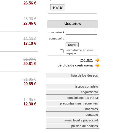
26.56 €
enviar
28.90 €
27.46 €
Usuarios
nombre/nick
18.00 €
contraseña
17.10 €
recordarme en este
equipo
21.90 €
registro
20.81 €
pérdida de contraseña
lista de los deseos
21.95 €
20.85 €
listado completo
seguimiento
condiciones de venta
12.95 €
preguntas más frecuentes
12.30 €
nosotros
contacto
aviso legal y privacidad
política de cookies