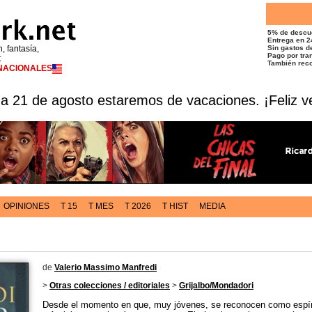
5% de descu
Entrega en 2
n, fantasía,
Sin gastos de
Pago por tran
t
También reco
RNACIONALES
 a 21 de agosto estaremos de vacaciones. ¡Feliz v
OPINIONES
T 15
T MES
T 2026
T HIST
MEDIA
de
Valerio Massimo Manfredi
>
Otras colecciones / editoriales
>
Grijalbo/Mondadori
Desde el momento en que, muy jóvenes, se reconocen como espír