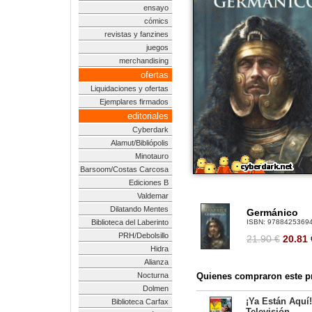
ensayo
cómics
revistas y fanzines
juegos
merchandising
ofertas
Liquidaciones y ofertas
Ejemplares firmados
editoriales
Cyberdark
Alamut/Bibliópolis
Minotauro
Barsoom/Costas Carcosa
Ediciones B
Valdemar
Dilatando Mentes
Germánico
Biblioteca del Laberinto
ISBN:
9788425369
PRH/Debolsillo
21.90 €
20.81
Hidra
Alianza
Nocturna
Quienes compraron este pr
Dolmen
¡Ya Están Aquí!
Biblioteca Carfax
Televisión