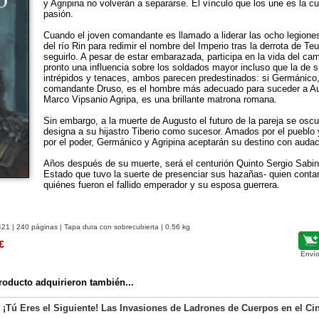
y Agripina no volverán a separarse. El vínculo que los une es la c
pasión.
Cuando el joven comandante es llamado a liderar las ocho legiones
del río Rin para redimir el nombre del Imperio tras la derrota de Te
seguirlo. A pesar de estar embarazada, participa en la vida del c
pronto una influencia sobre los soldados mayor incluso que la de s
intrépidos y tenaces, ambos parecen predestinados: si Germánico, 
comandante Druso, es el hombre más adecuado para suceder a Augu
Marco Vipsanio Agripa, es una brillante matrona romana.
Sin embargo, a la muerte de Augusto el futuro de la pareja se osc
designa a su hijastro Tiberio como sucesor. Amados por el pueblo
por el poder, Germánico y Agripina aceptarán su destino con audac
Años después de su muerte, será el centurión Quinto Sergio Sabino 
Estado que tuvo la suerte de presenciar sus hazañas- quien cont
quiénes fueron el fallido emperador y su esposa guerrera.
421
| 240 páginas | Tapa dura con sobrecubierta | 0.56 kg
€
Envío
oducto adquirieron también...
 ¡Tú Eres el Siguiente! Las Invasiones de Ladrones de Cuerpos en el Cin