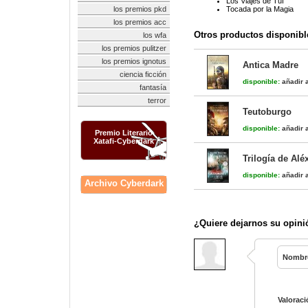
Los Viajes de Tuf
los premios pkd
Tocada por la Magia
los premios acc
Otros productos disponibl
los wfa
los premios pulitzer
los premios ignotus
Antica Madre
ciencia ficción
disponible:
añadir a
fantasía
terror
Teutoburgo
disponible:
añadir a
Premio Literario
Xatafi-Cyberdark
Trilogía de Al
disponible:
añadir a
Archivo Cyberdark
¿Quiere dejarnos su opini
Nombr
Valoraci