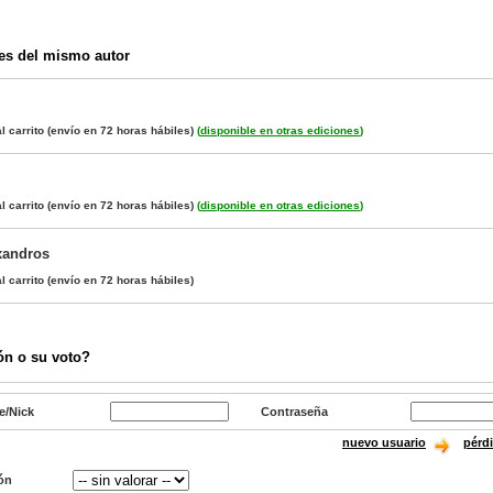
es del mismo autor
l carrito
(envío en 72 horas hábiles)
(
disponible en otras ediciones
)
l carrito
(envío en 72 horas hábiles)
(
disponible en otras ediciones
)
éxandros
l carrito
(envío en 72 horas hábiles)
ón o su voto?
e/Nick
Contraseña
nuevo usuario
pérd
ón