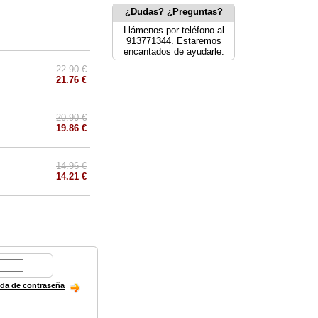
¿Dudas? ¿Preguntas?
Llámenos por teléfono al
913771344. Estaremos
encantados de ayudarle.
22.90 €
21.76 €
20.90 €
19.86 €
14.96 €
14.21 €
ida de contraseña