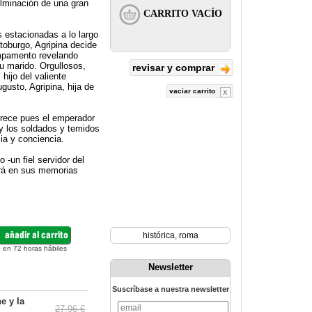
ulminación de una gran
 estacionadas a lo largo
utoburgo, Agripina decide
ampamento revelando
u marido. Orgullosos,
revisar y comprar
hijo del valiente
sto, Agripina, hija de
vaciar carrito
urece pues el emperador
 y los soldados y temidos
ia y conciencia.
-un fiel servidor del
ará en sus memorias
histórica
,
roma
 en 72 horas hábiles
Newsletter
Suscríbase a nuestra newsletter
e y la
27.96 €