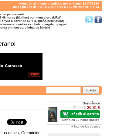
Atención al cliente y pedidos por teléfono: 913771344
lunes-jueves de 9 a 14 y de 15:30 a 18 / viernes de 9 a 13
ento permanente
4-48 horas (hábiles) por mensajero (MRW)
 envío a partir de 69 € (España peninsular)
sferencia, contra-reembolso, tarjeta o paypal
gida en nuestra oficina de Madrid
erano!
Germánico
21.90 €
20.81 €
Envío en 72 horas hábiles
+ lista de los deseos
itus afines, Germánico