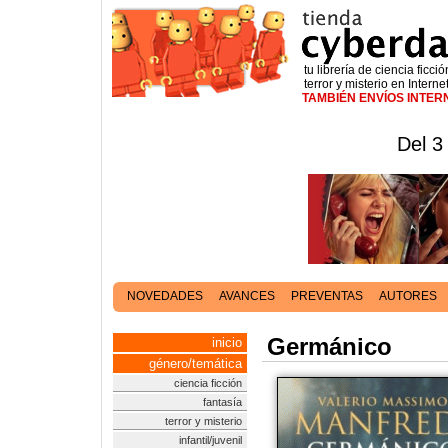
tu librería de ciencia ficció
terror y misterio en Interne
TAMBIÉN ENVÍOS INTE
Del 3
NOVEDADES
AVANCES
PREVENTAS
AUTORES
Germánico
inicio
género/temática
ciencia ficción
fantasía
terror y misterio
infantil/juvenil