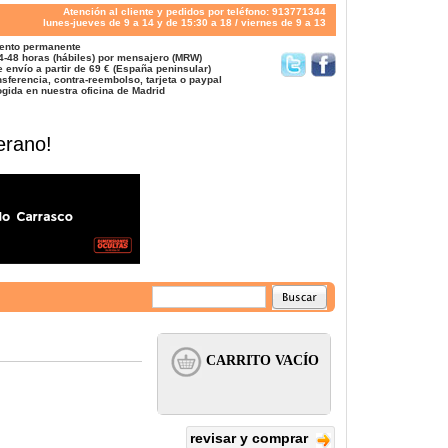
Atención al cliente y pedidos por teléfono: 913771344
lunes-jueves de 9 a 14 y de 15:30 a 18 / viernes de 9 a 13
ento permanente
4-48 horas (hábiles) por mensajero (MRW)
 envío a partir de 69 € (España peninsular)
sferencia, contra-reembolso, tarjeta o paypal
gida en nuestra oficina de Madrid
erano!
revisar y comprar