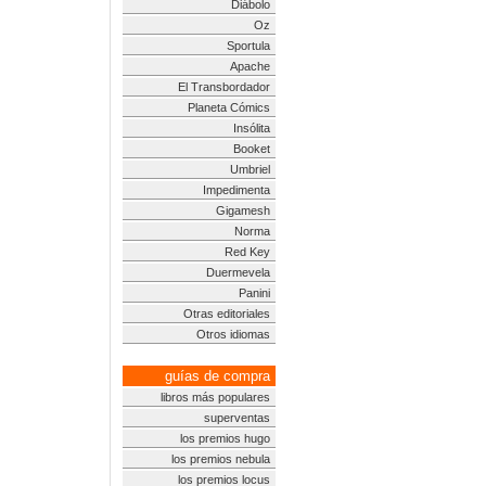
Diábolo
Oz
Sportula
Apache
El Transbordador
Planeta Cómics
Insólita
Booket
Umbriel
Impedimenta
Gigamesh
Norma
Red Key
Duermevela
Panini
Otras editoriales
Otros idiomas
guías de compra
libros más populares
superventas
los premios hugo
los premios nebula
los premios locus