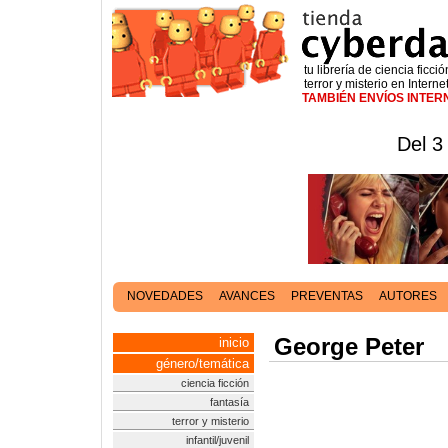
tu librería de ciencia ficció
terror y misterio en Interne
TAMBIÉN ENVÍOS INTE
Del 3
NOVEDADES
AVANCES
PREVENTAS
AUTORES
George Peter
inicio
género/temática
ciencia ficción
fantasía
terror y misterio
infantil/juvenil