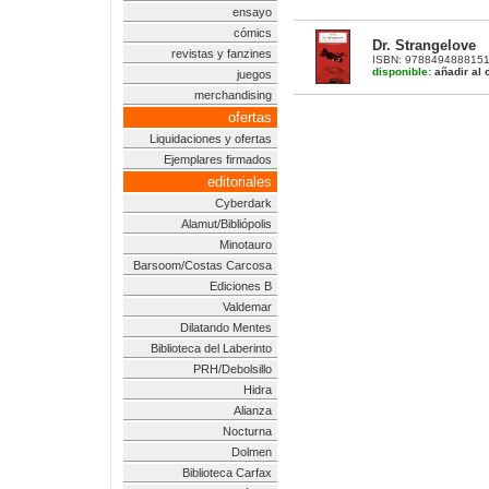
ensayo
cómics
Dr. Strangelove
revistas y fanzines
ISBN: 9788494888151 |
disponible:
añadir al c
juegos
merchandising
ofertas
Liquidaciones y ofertas
Ejemplares firmados
editoriales
Cyberdark
Alamut/Bibliópolis
Minotauro
Barsoom/Costas Carcosa
Ediciones B
Valdemar
Dilatando Mentes
Biblioteca del Laberinto
PRH/Debolsillo
Hidra
Alianza
Nocturna
Dolmen
Biblioteca Carfax