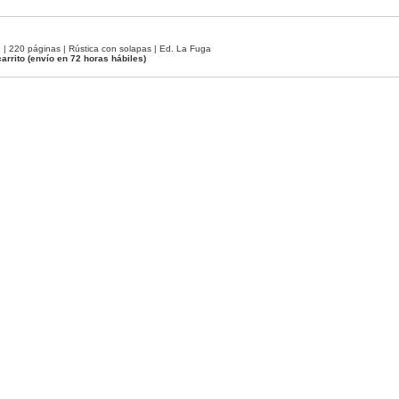
 220 páginas | Rústica con solapas | Ed. La Fuga
arrito
(envío en 72 horas hábiles)