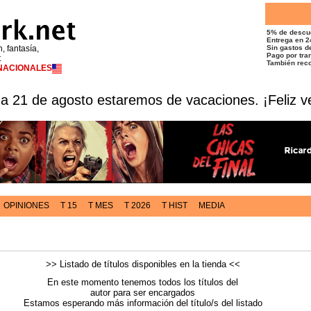
5% de descu
Entrega en 2
n, fantasía,
Sin gastos de
Pago por tran
t
También reco
RNACIONALES
 a 21 de agosto estaremos de vacaciones. ¡Feliz v
OPINIONES
T 15
T MES
T 2026
T HIST
MEDIA
>> Listado de títulos disponibles en la tienda <<
En este momento tenemos todos los títulos del
autor para ser encargados
Estamos esperando más información del título/s del listado