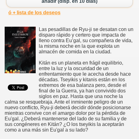
añadir (disp. en 10 días)
ó + lista de los deseos
Las pesadillas de Ryu-ji se desatan con un
disparo rápido y certero que impacta de
lleno contra Eu’gal, su compañera de vida,
la misma noche en la que explota un
almacén de comida en la ciudad.
Kitán es un planeta en frágil equilibrio,
entre la luz y la oscuridad de un
enfrentamiento que le acecha desde hace
décadas. Tseyikis y kitanis están en los
extremos de esa balanza pero, desde el
final de la Guerra, ya han convivido dos
siglos en paz. Hasta que una noche la
calma se resquebraja. Ante el inminente peligro de un
nuevo conflicto, Ryu-ji deberá decidir dónde posicionarse
mientras convive con el amargo dolor por la pérdida de
Eu'gal. ¿Deberá mantenerse del lado de su familia y de
sus congéneres en Kitán? ¿O los tseyikis la aceptarán
como a una más sin Eu'gal a su lado?