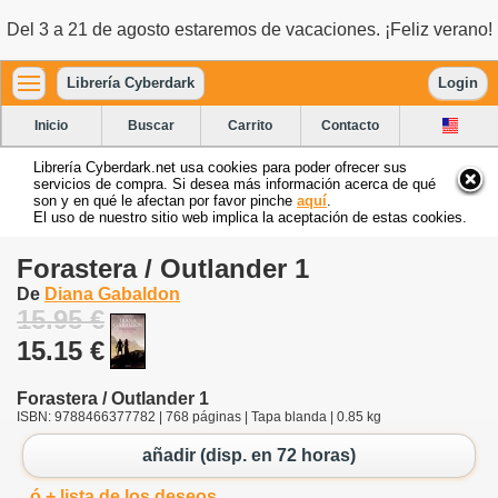
Del 3 a 21 de agosto estaremos de vacaciones. ¡Feliz verano!
Librería Cyberdark
Login
Inicio
Buscar
Carrito
Contacto
Librería Cyberdark.net usa cookies para poder ofrecer sus
servicios de compra. Si desea más información acerca de qué
son y en qué le afectan por favor pinche
aquí
.
El uso de nuestro sitio web implica la aceptación de estas cookies.
Forastera / Outlander 1
De
Diana Gabaldon
15.95 €
15.15 €
Forastera / Outlander 1
ISBN: 9788466377782 | 768 páginas | Tapa blanda | 0.85 kg
añadir (disp. en 72 horas)
ó + lista de los deseos