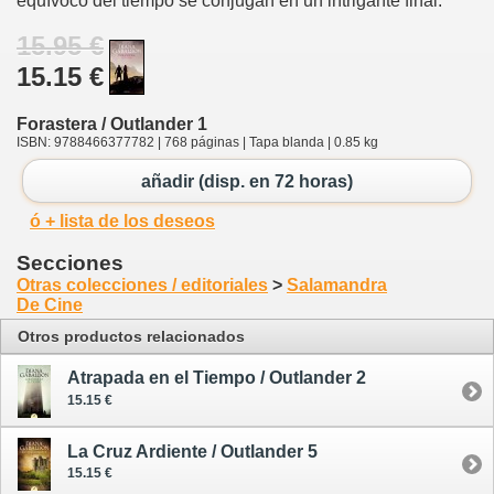
equívoco del tiempo se conjugan en un intrigante final.
15.95 €
15.15 €
Forastera / Outlander 1
ISBN: 9788466377782 | 768 páginas | Tapa blanda | 0.85 kg
añadir (disp. en 72 horas)
ó + lista de los deseos
Secciones
Otras colecciones / editoriales
>
Salamandra
De Cine
Otros productos relacionados
Atrapada en el Tiempo / Outlander 2
15.15 €
La Cruz Ardiente / Outlander 5
15.15 €