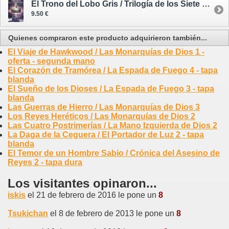
El Trono del Lobo Gris / Trilogía de los Siete Reinos 3
9.50 €
Quienes compraron este producto adquirieron también...
El Viaje de Hawkwood / Las Monarquías de Dios 1 -
oferta - segunda mano
El Corazón de Tramórea / La Espada de Fuego 4 - tapa
blanda
El Sueño de los Dioses / La Espada de Fuego 3 - tapa
blanda
Las Guerras de Hierro / Las Monarquías de Dios 3
Los Reyes Heréticos / Las Monarquías de Dios 2
Las Cuatro Postrimerías / La Mano Izquierda de Dios 2
La Daga de la Ceguera / El Portador de Luz 2 - tapa
blanda
El Temor de un Hombre Sabio / Crónica del Asesino de
Reyes 2 - tapa dura
Los visitantes opinaron...
iskis
el 21 de febrero de 2016 le pone un
8
Tsukichan
el 8 de febrero de 2013 le pone un
8