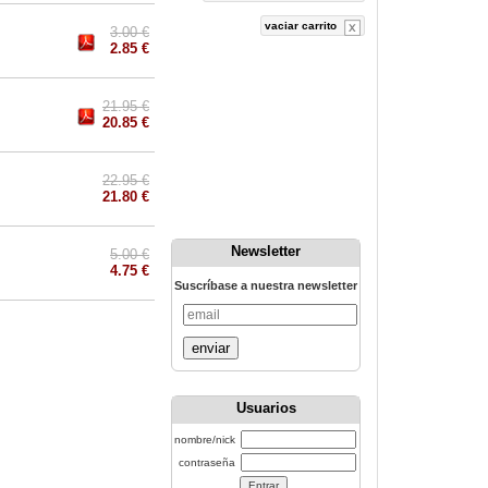
vaciar carrito
3.00 €
2.85 €
21.95 €
20.85 €
22.95 €
21.80 €
Newsletter
5.00 €
4.75 €
Suscríbase a nuestra newsletter
enviar
Usuarios
nombre/nick
contraseña