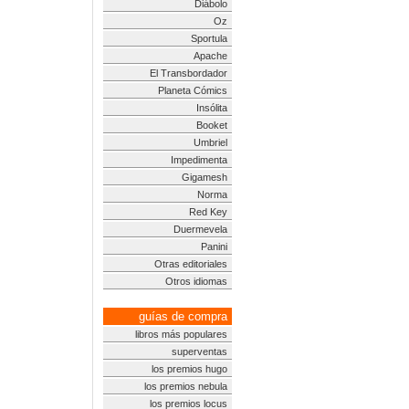
Diábolo
Oz
Sportula
Apache
El Transbordador
Planeta Cómics
Insólita
Booket
Umbriel
Impedimenta
Gigamesh
Norma
Red Key
Duermevela
Panini
Otras editoriales
Otros idiomas
guías de compra
libros más populares
superventas
los premios hugo
los premios nebula
los premios locus