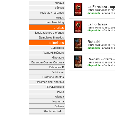
ensayo
La Fortaleza - ta
cómics
ISBN: 9788498891508 |
revistas y fanzines
disponible:
añadir al c
juegos
merchandising
La Fortaleza
ofertas
ISBN: 9788498891508 
disponible:
añadir al c
Liquidaciones y ofertas
Ejemplares firmados
Rakoshi
editoriales
ISBN: 9788498890877 |
Cyberdark
disponible:
añadir al c
Alamut/Bibliópolis
Minotauro
Rakoshi - oferta
Barsoom/Costas Carcosa
ISBN: 9788498890877 |
disponible:
añadir al c
Ediciones B
Valdemar
Dilatando Mentes
Biblioteca del Laberinto
PRH/Debolsillo
Hidra
Alianza
Nocturna
Dolmen
Biblioteca Carfax