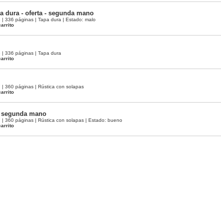
pa dura - oferta - segunda mano
 336 páginas | Tapa dura | Estado: malo
arrito
| 336 páginas | Tapa dura
arrito
 360 páginas | Rústica con solapas
arrito
 - segunda mano
 360 páginas | Rústica con solapas | Estado: bueno
arrito