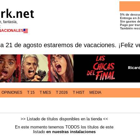
5% de descu
Entrega en 2
n, fantasía,
Sin gastos de
Pago por tran
t
También reco
RNACIONALES
 a 21 de agosto estaremos de vacaciones. ¡Feliz v
OPINIONES
T 15
T MES
T 2026
T HIST
MEDIA
>> Listado de títulos disponibles en la tienda <<
En este momento tenemos TODOS los títulos de este
listado
en nuestras instalaciones