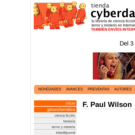
tu librería de ciencia ficció
terror y misterio en Interne
TAMBIÉN ENVÍOS INTE
Del 3
NOVEDADES
AVANCES
PREVENTAS
AUTORES
F. Paul Wilson
inicio
género/temática
ciencia ficción
fantasía
terror y misterio
infantil/juvenil