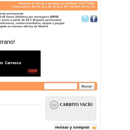
Atención al cliente y pedidos por teléfono: 913771344
lunes-jueves de 9 a 14 y de 15:30 a 18 / viernes de 9 a 13
ento permanente
4-48 horas (hábiles) por mensajero (MRW)
 envío a partir de 69 € (España peninsular)
sferencia, contra-reembolso, tarjeta o paypal
gida en nuestra oficina de Madrid
erano!
revisar y comprar