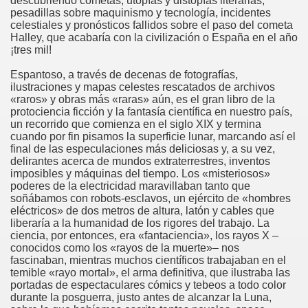
descubriendo cometas, utopías y distopías literarias,
pesadillas sobre maquinismo y tecnología, incidentes
celestiales y pronósticos fallidos sobre el paso del cometa
Halley, que acabaría con la civilización o España en el año
¡tres mil!
Espantoso, a través de decenas de fotografías,
ilustraciones y mapas celestes rescatados de archivos
«raros» y obras más «raras» aún, es el gran libro de la
protociencia ficción y la fantasía científica en nuestro país,
un recorrido que comienza en el siglo XIX y termina
cuando por fin pisamos la superficie lunar, marcando así el
final de las especulaciones más deliciosas y, a su vez,
delirantes acerca de mundos extraterrestres, inventos
imposibles y máquinas del tiempo. Los «misteriosos»
poderes de la electricidad maravillaban tanto que
soñábamos con robots-esclavos, un ejército de «hombres
eléctricos» de dos metros de altura, latón y cables que
liberaría a la humanidad de los rigores del trabajo. La
ciencia, por entonces, era «fantaciencia», los rayos X –
conocidos como los «rayos de la muerte»– nos
fascinaban, mientras muchos científicos trabajaban en el
temible «rayo mortal», el arma definitiva, que ilustraba las
portadas de espectaculares cómics y tebeos a todo color
durante la posguerra, justo antes de alcanzar la Luna,