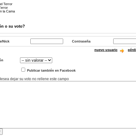
el Terror
Terror
en la Cama
ón o su voto?
e/Nick
Contraseña
nuevo usuario
pérd
ón
Publicar también en Facebook
 desea dejar su voto no rellene este campo