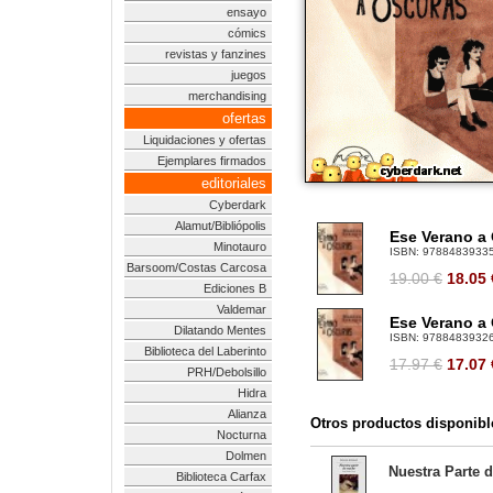
ensayo
cómics
revistas y fanzines
juegos
merchandising
ofertas
Liquidaciones y ofertas
Ejemplares firmados
editoriales
Cyberdark
Alamut/Bibliópolis
Ese Verano a 
Minotauro
ISBN:
9788483933
Barsoom/Costas Carcosa
19.00 €
18.05
Ediciones B
Valdemar
Ese Verano a 
Dilatando Mentes
ISBN:
9788483932
Biblioteca del Laberinto
17.97 €
17.07
PRH/Debolsillo
Hidra
Alianza
Otros productos disponibl
Nocturna
Dolmen
Nuestra Parte 
Biblioteca Carfax