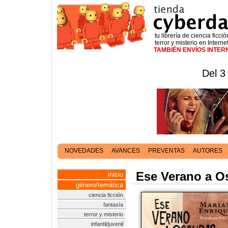
tu librería de ciencia ficció
terror y misterio en Interne
TAMBIÉN ENVÍOS INTE
Del 3
NOVEDADES
AVANCES
PREVENTAS
AUTORES
Ese Verano a Os
inicio
género/temática
ciencia ficción
fantasía
terror y misterio
infantil/juvenil