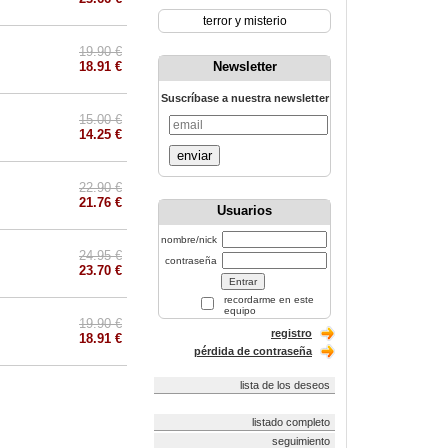
terror y misterio
19.90 €
18.91 €
Newsletter
Suscríbase a nuestra newsletter
15.00 €
14.25 €
enviar
22.90 €
21.76 €
Usuarios
nombre/nick
24.95 €
contraseña
23.70 €
recordarme en este
equipo
19.90 €
registro
18.91 €
pérdida de contraseña
lista de los deseos
listado completo
seguimiento