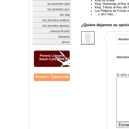
Éste es el Mar
los premios pkd
King. Homenaje al Rey d
King. Tributo al Rey del 
los premios acc
Los Peligros de Fumar 
... y otro más...
los wfa
los premios pulitzer
¿Quiere dejarnos su opini
los premios ignotus
ciencia ficción
fantasía
Nombr
terror
Premio Literario
Valoraci
Xatafi-Cyberdark
Si sólo
Archivo Cyberdark