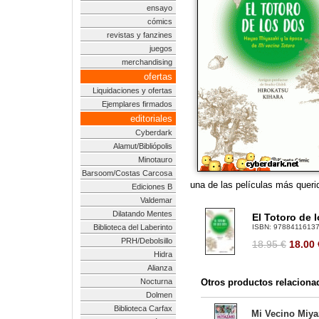
ensayo
cómics
revistas y fanzines
juegos
merchandising
ofertas
Liquidaciones y ofertas
Ejemplares firmados
editoriales
Cyberdark
Alamut/Bibliópolis
Minotauro
Barsoom/Costas Carcosa
una de las películas más quer
Ediciones B
Valdemar
Dilatando Mentes
El Totoro de 
Biblioteca del Laberinto
ISBN:
9788411613
PRH/Debolsillo
18.95 €
18.00
Hidra
Alianza
Nocturna
Otros productos relaciona
Dolmen
Biblioteca Carfax
Mi Vecino Miyaz