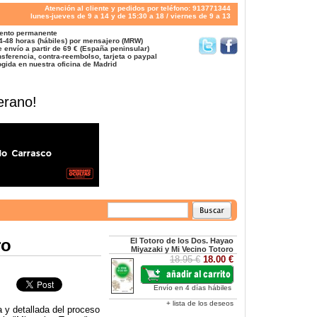
Atención al cliente y pedidos por teléfono: 913771344
lunes-jueves de 9 a 14 y de 15:30 a 18 / viernes de 9 a 13
ento permanente
4-48 horas (hábiles) por mensajero (MRW)
 envío a partir de 69 € (España peninsular)
sferencia, contra-reembolso, tarjeta o paypal
gida en nuestra oficina de Madrid
erano!
ro
El Totoro de los Dos. Hayao
Miyazaki y Mi Vecino Totoro
18.95 €
18.00 €
Envío en 4 días hábiles
+ lista de los deseos
a y detallada del proceso