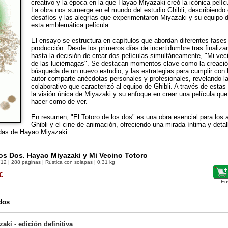
creativo y la época en la que Hayao Miyazaki creó la icónica pelíc
La obra nos sumerge en el mundo del estudio Ghibli, describiendo
desafíos y las alegrías que experimentaron Miyazaki y su equipo d
esta emblemática película.
El ensayo se estructura en capítulos que abordan diferentes fases
producción. Desde los primeros días de incertidumbre tras finalizar "
hasta la decisión de crear dos películas simultáneamente, "Mi vec
de las luciérnagas". Se destacan momentos clave como la creación
búsqueda de un nuevo estudio, y las estrategias para cumplir con 
autor comparte anécdotas personales y profesionales, revelando la 
colaborativo que caracterizó al equipo de Ghibli. A través de estas
la visión única de Miyazaki y su enfoque en crear una película que 
hacer como de ver.
En resumen, "El Totoro de los dos" es una obra esencial para los 
Ghibli y el cine de animación, ofreciendo una mirada íntima y detal
idas de Hayao Miyazaki.
los Dos. Hayao Miyazaki y Mi Vecino Totoro
712
| 288 páginas | Rústica con solapas | 0.31 kg
€
En
dos
aki - edición definitiva