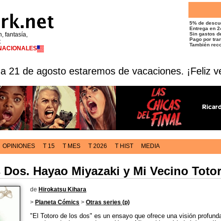
5% de descu
Entrega en 2
n, fantasía,
Sin gastos de
Pago por tran
t
También reco
RNACIONALES
 a 21 de agosto estaremos de vacaciones. ¡Feliz v
OPINIONES
T 15
T MES
T 2026
T HIST
MEDIA
s Dos. Hayao Miyazaki y Mi Vecino Toto
de
Hirokatsu Kihara
>
Planeta Cómics
>
Otras series (p)
"El Totoro de los dos" es un ensayo que ofrece una visión profund