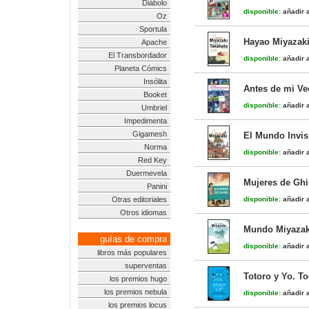
Diábolo
disponible:
añadir a
Oz
Sportula
Hayao Miyazaki
Apache
El Transbordador
disponible:
añadir a
Planeta Cómics
Insólita
Antes de mi Ve
Booket
disponible:
añadir a
Umbriel
Impedimenta
Gigamesh
El Mundo Invis
Norma
disponible:
añadir a
Red Key
Duermevela
Mujeres de Ghi
Panini
Otras editoriales
disponible:
añadir a
Otros idiomas
Mundo Miyazaki
guías de compra
disponible:
añadir a
libros más populares
superventas
Totoro y Yo. To
los premios hugo
los premios nebula
disponible:
añadir a
los premios locus