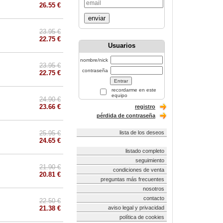
26.55 €
enviar
23.95 €
22.75 €
Usuarios
nombre/nick
23.95 €
contraseña
22.75 €
recordarme en este
equipo
24.90 €
23.66 €
registro
pérdida de contraseña
25.95 €
lista de los deseos
24.65 €
listado completo
seguimiento
21.90 €
condiciones de venta
20.81 €
preguntas más frecuentes
nosotros
contacto
22.50 €
21.38 €
aviso legal y privacidad
política de cookies