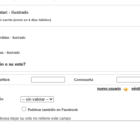
ari - ilustrado
l carrito
(envío en 4 días hábiles)
rdidas - ilustrado
as - ilustrado
ón o su voto?
e/Nick
Contraseña
nuevo usuario
pérd
ón
Publicar también en Facebook
 desea dejar su voto no rellene este campo