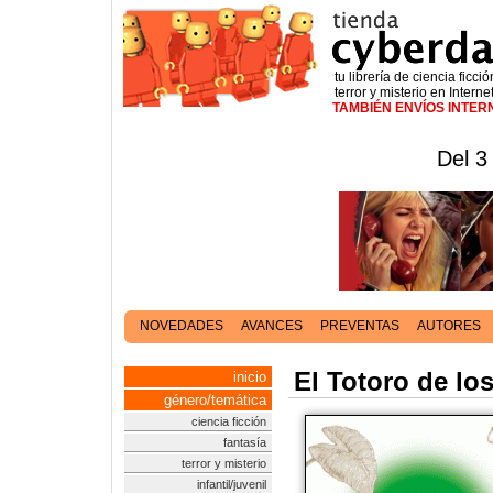
tu librería de ciencia ficció
terror y misterio en Interne
TAMBIÉN ENVÍOS INTE
Del 3
NOVEDADES
AVANCES
PREVENTAS
AUTORES
El Totoro de lo
inicio
género/temática
ciencia ficción
fantasía
terror y misterio
infantil/juvenil