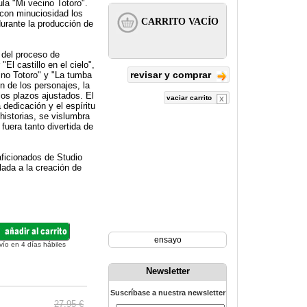
ula "Mi vecino Totoro".
 con minuciosidad los
urante la producción de
 del proceso de
El castillo en el cielo",
revisar y comprar
ino Totoro" y "La tumba
 de los personajes, la
los plazos ajustados. El
vaciar carrito
dedicación y el espíritu
 historias, se vislumbra
fuera tanto divertida de
aficionados de Studio
lada a la creación de
ensayo
vío en 4 días hábiles
Newsletter
Suscríbase a nuestra newsletter
27.95 €