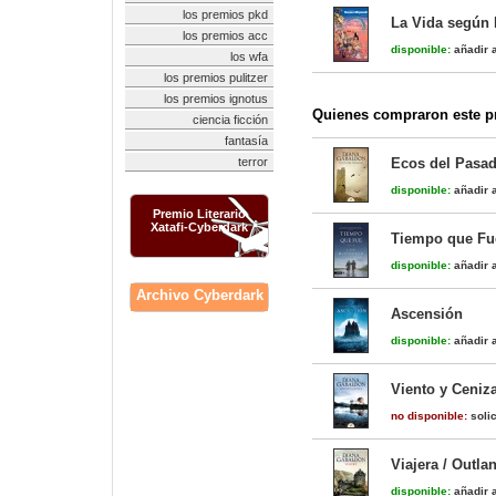
los premios pkd
La Vida según 
los premios acc
disponible:
añadir a
los wfa
los premios pulitzer
los premios ignotus
Quienes compraron este pr
ciencia ficción
fantasía
terror
Ecos del Pasad
disponible:
añadir a
Premio Literario
Xatafi-Cyberdark
Tiempo que Fu
disponible:
añadir a
Archivo Cyberdark
Ascensión
disponible:
añadir a
Viento y Ceniza
no disponible:
solic
Viajera / Outla
disponible:
añadir a