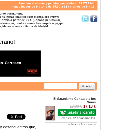
Atención al cliente y pedidos por teléfono: 913771344
lunes-jueves de 9 a 14 y de 15:30 a 18 / viernes de 9 a 13
ento permanente
4-48 horas (hábiles) por mensajero (MRW)
 envío a partir de 69 € (España peninsular)
sferencia, contra-reembolso, tarjeta o paypal
gida en nuestra oficina de Madrid
erano!
El Satanismo Contado a los
Niños
18.00 €
17.10 €
Envío en 72 horas hábiles
+ lista de los deseos
 y desencuentros que,