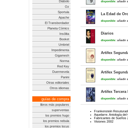
Diábolo
disponible:
añadir a
Oz
Sportula
La Edad de Oro
Apache
disponible:
añadir a
El Transbordador
Planeta Cómics
Diarios
Insólita
Booket
disponible:
añadir a
Umbriel
Impedimenta
Artifex Segund
Gigamesh
disponible:
añadir a
Norma
Red Key
Duermevela
Artifex Segund
Panini
disponible:
añadir a
Otras editoriales
Otros idiomas
Artifex Tercera
guías de compra
disponible:
añadir a
libros más populares
superventas
Frankenstein Resuturado
Aquelarre. Antología del
los premios hugo
Fabricantes de Sueños 
los premios nebula
Visiones 2002
los premios locus