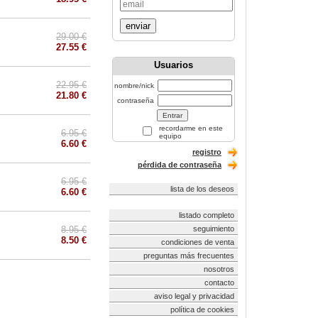
enviar
29.00 €
27.55 €
Usuarios
22.95 €
nombre/nick
21.80 €
contraseña
recordarme en este
6.95 €
equipo
6.60 €
registro
pérdida de contraseña
6.95 €
lista de los deseos
6.60 €
listado completo
8.95 €
seguimiento
8.50 €
condiciones de venta
preguntas más frecuentes
nosotros
contacto
aviso legal y privacidad
política de cookies