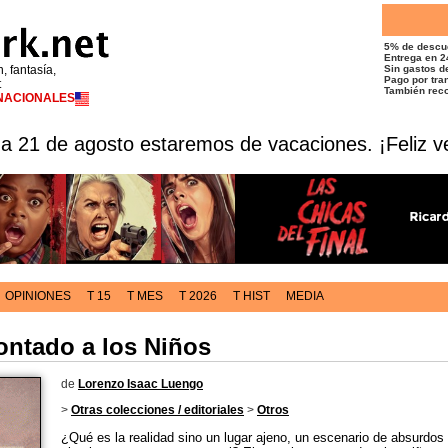
5% de descu
Entrega en 2
n, fantasía,
Sin gastos de
Pago por tran
t
También reco
RNACIONALES
 a 21 de agosto estaremos de vacaciones. ¡Feliz v
OPINIONES
T 15
T MES
T 2026
T HIST
MEDIA
ontado a los Niños
de
Lorenzo Isaac Luengo
>
Otras colecciones / editoriales
>
Otros
¿Qué es la realidad sino un lugar ajeno, un escenario de absurdos