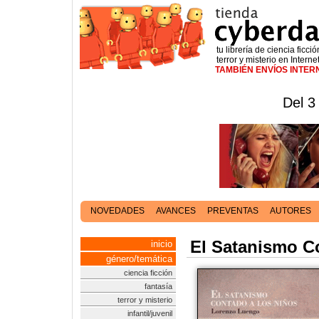
tu librería de ciencia ficció
terror y misterio en Interne
TAMBIÉN ENVÍOS INTE
Del 3
NOVEDADES
AVANCES
PREVENTAS
AUTORES
El Satanismo C
inicio
género/temática
ciencia ficción
fantasía
terror y misterio
infantil/juvenil