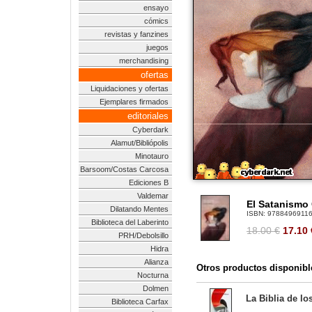
ensayo
cómics
revistas y fanzines
juegos
merchandising
ofertas
Liquidaciones y ofertas
Ejemplares firmados
editoriales
Cyberdark
Alamut/Bibliópolis
Minotauro
Barsoom/Costas Carcosa
Ediciones B
Valdemar
El Satanismo
Dilatando Mentes
ISBN:
9788496911
Biblioteca del Laberinto
18.00 €
17.10
PRH/Debolsillo
Hidra
Alianza
Otros productos disponibl
Nocturna
Dolmen
La Biblia de lo
Biblioteca Carfax