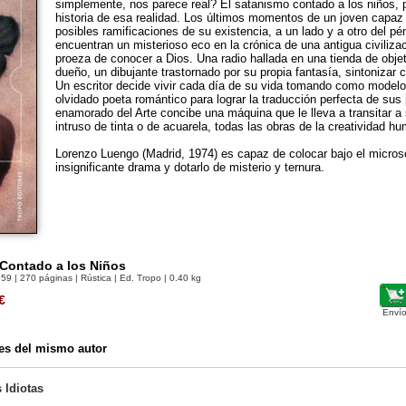
simplemente, nos parece real? El satanismo contado a los niños, p
historia de esa realidad. Los últimos momentos de un joven capaz 
posibles ramificaciones de su existencia, a un lado y a otro del pé
encuentran un misterioso eco en la crónica de una antigua civiliz
proeza de conocer a Dios. Una radio hallada en una tienda de obj
dueño, un dibujante trastornado por su propia fantasía, sintonizar c
Un escritor decide vivir cada día de su vida tomando como modelo 
olvidado poeta romántico para lograr la traducción perfecta de sus
enamorado del Arte concibe una máquina que le lleva a transitar a
intruso de tinta o de acuarela, todas las obras de la creatividad h
Lorenzo Luengo (Madrid, 1974) es capaz de colocar bajo el microsco
insignificante drama y dotarlo de misterio y ternura.
 Contado a los Niños
659
| 270 páginas | Rústica | Ed. Tropo | 0.40 kg
€
Envío
es del mismo autor
s Idiotas