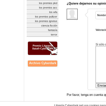
los premios pkd
¿Quiere dejarnos su opini
los premios acc
los wfa
Nombr
los premios pulitzer
los premios ignotus
ciencia ficción
Valoraci
fantasía
terror
Si sólo
Premio Literario
Xatafi-Cyberdark
Archivo Cyberdark
Por favor, tenga en cuenta q
Librería Cyberdark.net usa cookies para