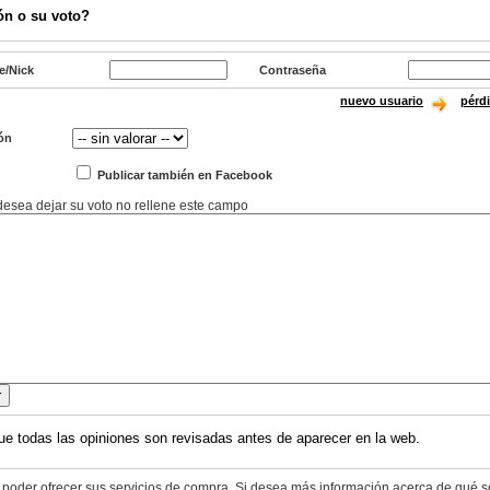
ón o su voto?
e/Nick
Contraseña
nuevo usuario
pérd
ón
Publicar también en Facebook
 desea dejar su voto no rellene este campo
ue todas las opiniones son revisadas antes de aparecer en la web.
 poder ofrecer sus servicios de compra. Si desea más información acerca de qué s