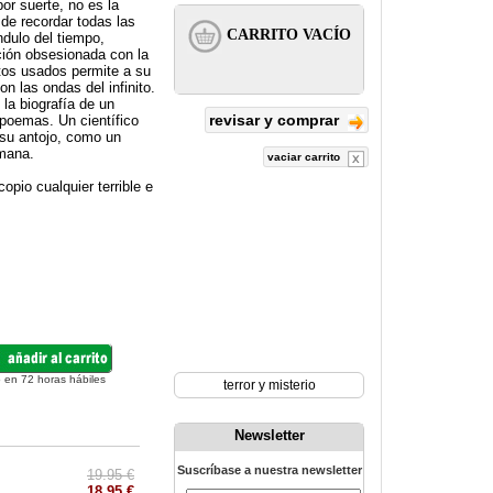
or suerte, no es la
de recordar todas las
ndulo del tiempo,
ación obsesionada con la
etos usados permite a su
on las ondas del infinito.
la biografía de un
revisar y comprar
 poemas. Un científico
 su antojo, como un
umana.
vaciar carrito
pio cualquier terrible e
 en 72 horas hábiles
terror y misterio
Newsletter
Suscríbase a nuestra newsletter
19.95 €
18.95 €