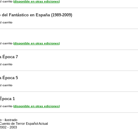
l carrito
(
disponible en otras ediciones
)
 del Fantástico en España (1989-2009)
l carrito
l carrito
(
disponible en otras ediciones
)
a Época 7
l carrito
a Época 5
l carrito
 Época 1
l carrito
(
disponible en otras ediciones
)
 - ilustrado
 Cuento de Terror Español Actual
2002 - 2003