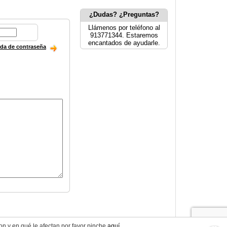
¿Dudas? ¿Preguntas?
Llámenos por teléfono al
913771344. Estaremos
encantados de ayudarle.
ida de contraseña
on y en qué le afectan por favor pinche
aquí
.