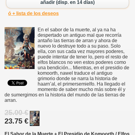
añadir (disp. en 14 días)
ó + lista de los deseos
En el sabor de la muerte, al ya na ha
despertado un antiguo mal que recorría
antaño las tierras de arran y ahora de
nuevo lo destruye todo a su paso. Solo
ella, con sus cada vez mayores poderes,
puede intentar de tener lo, pero el resto de
elfos blancos no ven estos poderes como
una bendición... Mientras, en el presidio de
komoorth, nawel traduce el antiguo
grimorio donde se narra la historia de
haarn’al, el primersemielfo. Ha llegado el
momento de saber mucho más sobre él y
de sumergimos en la historia del mundo de las tierras de
arran.
25.00 €
23.75 €
El Sabor de la Muerte + El Presidio de Komoorth / Elfos