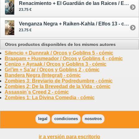
Renacimiento + El Guardián de las Raices / Elfos 11 - cómic
23.75 €
Venganza Negra + Raiken-Kahla / Elfos 13 - cómic
23.75 €
Otros productos disponibles de los mismos autores
Silencio + Dunnrak / Orcos y Goblins 5 - cómic
Braagam + Husmeador / Orcos y Goblins 4 - cómic
Cenizo + Ayraak / Orcos y Goblins 3 - cómic
Gri'im + Sa'ar / Orcos y Goblins 2 - cómic
Bandera Negra (Integral) - cómic
Zombies 3: Breviario de Podredumbre - cómic
Zombies 2: De la Brevedad de la Vida - cómic
Assassin´s Creed 2 - cómic
Zombies 1: La Divina Comedia - cómic
legal
condiciones
nosotros
ir a versión para escritorio