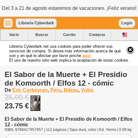
Del 3 a 21 de agosto estaremos de vacaciones. ¡Feliz verano!
Librería Cyberdark
Login
Inicio
Buscar
Carrito
Contacto
Librería Cyberdark.net usa cookies para poder ofrecer sus
servicios de compra. Si desea más información acerca de qué
son y en qué le afectan por favor pinche
aquí
.
El uso de nuestro sitio web implica la aceptación de estas cookies.
El Sabor de la Muerte + El Presidio
de Komoorth / Elfos 12 - cómic
De
Eric Corbeyran
,
Peru
,
Bileau
,
Vukic
25.00 €
23.75 €
El Sabor de la Muerte + El Presidio de Komoorth / Elfos
12 - cómic
ISBN: 9788417957957 | 112 páginas | Tapa dura, color | Ed. Yermo | 0.99 kg