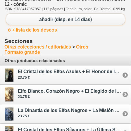
12 - cómic
ISBN: 9788417957957 | 112 páginas | Tapa dura, color | Ed. Yermo | 0.99 kg
añadir (disp. en 14 días)
ó + lista de los deseos
Secciones
Otras colecciones / editoriales
>
Otros
Formato grande
Otros productos relacionados
El Cristal de los Elfos Azules + El Honor de los Elfos Silvanos / Elfos 1 - cómic
23.75 €
Elfo Blanco, Corazón Negro + El Elegido de los Semielfos / Elfos 2 - cómic
23.75 €
La Dinastía de los Elfos Negros + La Misión de los Elfos Azules / Elfos 3 - cómic
23.75 €
El Cristal de los Elfos Sílvanos + La Última Sombra / Elfos 4 - cómic